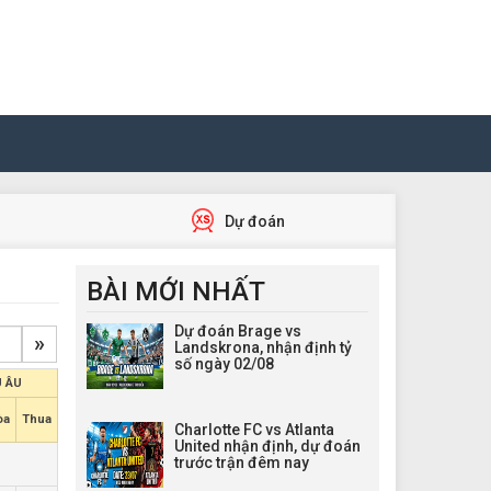
Dự đoán
BÀI MỚI NHẤT
Dự đoán Brage vs
»
Landskrona, nhận định tỷ
số ngày 02/08
 ÂU
òa
Thua
Charlotte FC vs Atlanta
United nhận định, dự đoán
trước trận đêm nay