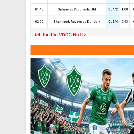
01:45
Galway
vs
Drogheda Utd
0 : 1/2
1.08
02:00
Shamrock Rovers
vs
Dundalk
0 : 3/4
0.93
Lịch thi đấu VĐQG Na Uy
00:00
Sandefjord
vs
KFUM Oslo
Lịch thi đấu VĐQG Phần Lan
23:00
Seinajoen JK
vs
Gnistan
Lịch thi đấu VĐQG Áo
00:30
SCR Altach
vs
WSG Tirol
Lịch thi đấu VĐQG Đan Mạch
00:00
Sonderjyske
vs
Viborg
1/4 : 0
0.91
Lịch thi đấu VĐQG Nhật Bản
17:25
Yokohama FM
vs
Kashima Antlers
1/2 : 0
0.88