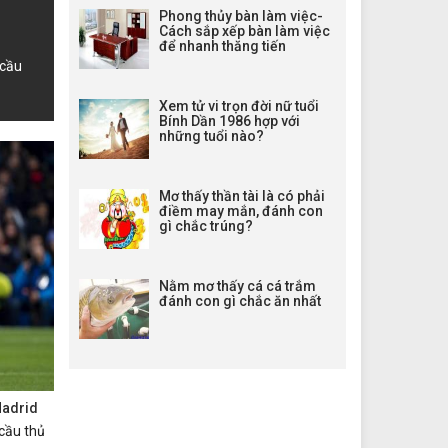
15
2.88
Phong thủy bàn làm việc-
Cách sắp xếp bàn làm việc
để nhanh thăng tiến
 cầu
53
5.70
Xem tử vi trọn đời nữ tuổi
Bính Dần 1986 hợp với
những tuổi nào?
Mơ thấy thần tài là có phải
điềm may mắn, đánh con
gì chắc trúng?
Nằm mơ thấy cá cá trắm
đánh con gì chắc ăn nhất
Madrid
 cầu thủ