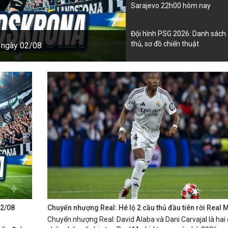
0.82
0 : 0
0.78
1.11
2 1/4
0.83
1.05
1
1.05
0.83
2.29
3.
Sarajevo 22h00 hôm nay
Đội hình PSG 2026: Danh sách
0 :
0.80
0.71
1.05
3 1/2
0.96
0.80
1 1/2
1.01
0.75
1.32
4.
1/2
thủ, sơ đồ chiến thuật
oán trước trận đêm nay
02/08
Chuyển nhượng Real: Hé lộ 2 cầu thủ đầu tiên rời Real 
Chuyển nhượng Real: David Alaba và Dani Carvajal là hai