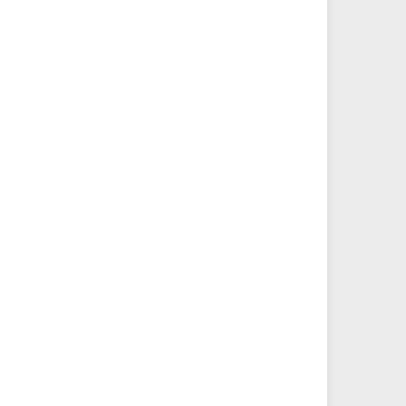
36
1.74
90
13.50