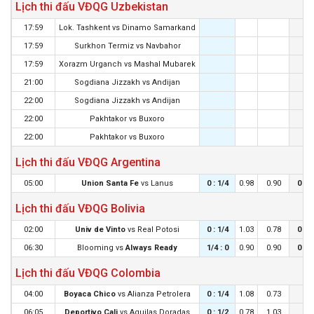
Lịch thi đấu VĐQG Uzbekistan
17:59
Lok. Tashkent
vs
Dinamo Samarkand
17:59
Surkhon Termiz
vs
Navbahor
17:59
Xorazm Urganch
vs
Mashal Mubarek
21:00
Sogdiana Jizzakh
vs
Andijan
22:00
Sogdiana Jizzakh
vs
Andijan
22:00
Pakhtakor
vs
Buxoro
22:00
Pakhtakor
vs
Buxoro
Lịch thi đấu VĐQG Argentina
05:00
Union Santa Fe
vs
Lanus
0 : 1/4
0.98
0.90
0 : 0
Lịch thi đấu VĐQG Bolivia
02:00
Univ de Vinto
vs
Real Potosi
0 : 1/4
1.03
0.78
0 : 0
06:30
Blooming
vs
Always Ready
1/4 : 0
0.90
0.90
0 : 0
Lịch thi đấu VĐQG Colombia
04:00
Boyaca Chico
vs
Alianza Petrolera
0 : 1/4
1.08
0.73
06:05
Deportivo Cali
vs
Aguilas Doradas
0 : 1/2
0.78
1.03