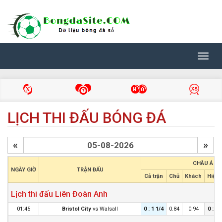
Toggl
navig
LỊCH THI ĐẤU BÓNG ĐÁ
«
»
CHÂU Á
NGÀY GIỜ
TRẬN ĐẤU
Cả trận
Chủ
Khách
Hiệp 
Lịch thi đấu Liên Đoàn Anh
01:45
Bristol City
vs
Walsall
0 : 1 1/4
0.84
0.94
0 : 1/