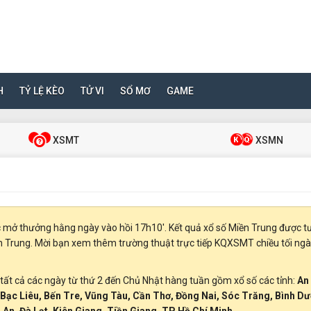
H
TỶ LỆ KÈO
TỬ VI
SỔ MƠ
GAME
XSMT
XSMN
 mở thưởng hằng ngày vào hồi 17h10′. Kết quả xổ số Miền Trung được 
Miền Trung. Mời bạn xem thêm trường thuật trực tiếp KQXSMT chiều tối ng
tất cả các ngày từ thứ 2 đến Chủ Nhật hàng tuần gồm xổ số các tỉnh:
An
 Bạc Liêu, Bến Tre, Vũng Tàu, Cần Thơ, Đồng Nai, Sóc Trăng, Bình D
An, Đà Lạt, Kiên Giang, Tiền Giang, TP Hồ Chí Minh.