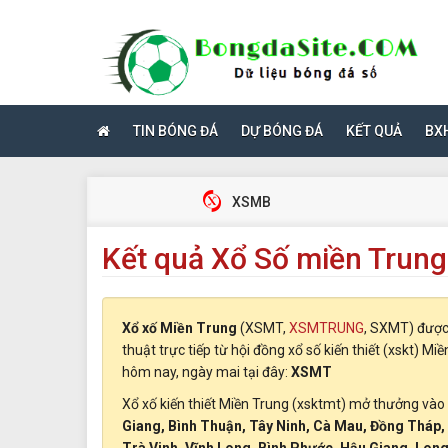
TIN BÓNG ĐÁ
DỰ BÓNG ĐÁ
KẾT QUẢ
BX
XSMB
Kết quả Xổ Số miền Trung
Xổ xố Miền Trung
(XSMT,
XSMTRUNG
, SXMT) được
thuật trực tiếp từ hội đồng xổ số kiến thiết (xskt) 
hôm nay, ngày mai tại đây:
XSMT
Xổ xố kiến thiết Miền Trung (xsktmt) mở thưởng vào 
Giang, Bình Thuận, Tây Ninh, Cà Mau, Đồng Tháp,
Trà Vinh, Vĩnh Long, Bình Phước, Hậu Giang, Long 