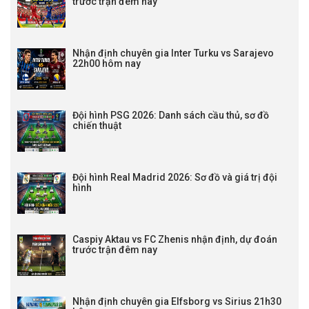
trước trận đêm nay
01:59
LDU Quito
vs
Independiente JT
Lịch thi đấu VĐQG Paraguay
Nhận định chuyên gia Inter Turku vs Sarajevo
02:00
CS San Lorenzo
vs
Sportivo Luqueno
1/4 : 0
0.77
-0.9
22h00 hôm nay
04:30
Nacional(PAR)
vs
Guarani CA
0 : 1/4
0.89
0.9
Lịch thi đấu VĐQG Uruguay
Đội hình PSG 2026: Danh sách cầu thủ, sơ đồ
21:00
Danubio
vs
Cerro Montevideo
0 : 1/2
-0.93
0.7
chiến thuật
01:00
Defensor SC
vs
Wanderers
0 : 1/4
0.89
0.9
04:30
Nacional(URU)
vs
Boston River
0 : 1
0.92
0.9
Đội hình Real Madrid 2026: Sơ đồ và giá trị đội
Lịch thi đấu Hạng 2 Nga
hình
FT 1 - 3
SKA-Khabarovsk
vs
Spartak Kostroma
1/2 : 0
0.86
1.0
21:00
Kamaz
vs
Volga Ulyanovsk
0 : 0
0.83
-0.9
22:30
Rotor Volgograd
vs
Chelyabinsk
0 : 1/2
0.82
-0.9
Caspiy Aktau vs FC Zhenis nhận định, dự đoán
trước trận đêm nay
22:59
Veles Moscow
vs
Leningradets
0 : 1/4
0.89
0.9
Lịch thi đấu Hạng 2 Ba Lan
19:30
LKS Lodz
vs
Chrobry Glogow
0 : 3/4
0.92
0.9
Nhận định chuyên gia Elfsborg vs Sirius 21h30