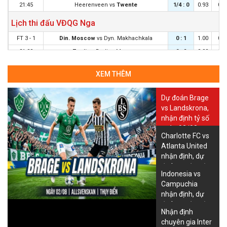
21:45
Heerenveen
vs
Twente
1/4 : 0
0.93
0.9
Lịch thi đấu VĐQG Nga
FT 3 - 1
Din. Moscow
vs
Dyn. Makhachkala
0 : 1
1.00
0.8
21:00
Zenit
vs
Rodina Moscow
0 : 2
0.90
0.9
00:30
Rubin Kazan
vs
FK Orenburg
0 : 1/2
0.98
0.9
XEM THÊM
00:30
Spartak Moscow
vs
Krasnodar
0 : 1/2
0.99
0.9
Lịch thi đấu VĐQG Ba Lan
Dự đoán Brage
vs Landskrona,
19:45 Hoãn
Rakow Czestochowa
vs
Zaglebie Lubin
nhận định tỷ số
22:30
Katowice
vs
Wieczysta Krakow
ngày 02/08
Charlotte FC vs
22:30
Lech Poznan
vs
Piast Gliwice
0 : 1
0.96
0.9
Atlanta United
01:15
Jagiellonia
vs
Widzew Lodz
0 : 1/4
-0.96
0.8
nhận định, dự
đoán trước trận
Lịch thi đấu VĐQG Bulgaria
Indonesia vs
đêm nay
Campuchia
22:59
Cherno More
vs
Ludogorets
3/4 : 0
0.88
0.9
nhận định, dự
23:00
Botev Vratsa
vs
Slavia Sofia
đoán trước trận
Nhận định
đêm nay
Lịch thi đấu VĐQG Croatia
chuyên gia Inter