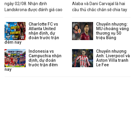
01:00
Vikingur Rey.
vs
Vestmannaeyjar
0 : 1 1/2
0.95
0.9
ngày 02/08. Nhận định
Alaba và Dani Carvajal là hai
Landskrona được đánh giá cao
cầu thủ chắc chắn sẽ chia tay
02:15
Breidablik
vs
Valur Rey.
0 : 1
-0.97
0.8
hơn nhờ chuỗi phong độ ổn
Real Madrid trong mùa hè
Lịch thi đấu VĐQG Ireland
định.
2026.
Charlotte FC vs
Chuyển nhượng:
Atlanta United
MU choáng váng
21:00
Waterford FC
vs
Bohemians
1/2 : 0
0.85
-0.9
nhận định, dự
thương vụ 50
22:59
đoán trước trận
Shelbourne
vs
St. Patricks
triệu Bảng
1/4 : 0
-0.93
0.8
đêm nay
Lịch thi đấu VĐQG Latvia
Indonesia vs
Chuyển nhượng
Campuchia nhận
Anh: Liverpool và
20:00
SK Super Nova
vs
FK Liepaja
3/4 : 0
0.91
0.9
định, dự đoán
Aston Villa tranh
trước trận đêm
Le Fee
20:00
Jelgava
vs
FK Auda
1/2 : 0
-0.99
0.8
nay
22:00
Riga FC
vs
FK Ogre United
0 : 3
0.80
-0.9
00:00
Rigas Futbola Skola
vs
FK Grobina
Lịch thi đấu VĐQG Lithuania
21:00
FA Siauliai
vs
Dziugas FC
1/4 : 0
0.98
0.8
22:45
FK Banga
vs
FK Suduva
0 : 0
0.91
0.8
23:00
FK Kauno Zalgiris
vs
Hegelmann Litauen
Lịch thi đấu VĐQG Na Uy