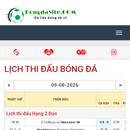
Toggl
navig
LỊCH THI ĐẤU BÓNG ĐÁ
«
»
NGÀY GIỜ
TRẬN ĐẤU
Cả trận
Chủ
Khá
Lịch thi đấu Hạng 2 Đức
18:30
E.Cottbus
vs
Hannover 96
1/4 : 0
0.99
0.9
FT 3 - 0
Nurnberg
vs
Dynamo Dresden
0 : 0
0.92
0.9