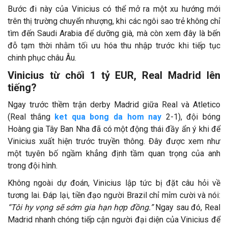
Bước đi này của Vinicius có thể mở ra một xu hướng mới
trên thị trường chuyển nhượng, khi các ngôi sao trẻ không chỉ
tìm đến Saudi Arabia để dưỡng già, mà còn xem đây là bến
đỗ tạm thời nhằm tối ưu hóa thu nhập trước khi tiếp tục
chinh phục châu Âu.
Vinicius từ chối 1 tỷ EUR, Real Madrid lên
tiếng?
Ngay trước thềm trận derby Madrid giữa Real và Atletico
(Real thắng
ket qua bong da hom nay
2-1), đội bóng
Hoàng gia Tây Ban Nha đã có một động thái đầy ẩn ý khi để
Vinicius xuất hiện trước truyền thông. Đây được xem như
một tuyên bố ngầm khẳng định tầm quan trọng của anh
trong đội hình.
Không ngoài dự đoán, Vinicius lập tức bị đặt câu hỏi về
tương lai. Đáp lại, tiền đạo người Brazil chỉ mỉm cười và nói:
“Tôi hy vọng sẽ sớm gia hạn hợp đồng.”
Ngay sau đó, Real
Madrid nhanh chóng tiếp cận người đại diện của Vinicius để