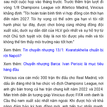
sau một cuộc họp vào tháng trước. Trước thềm trận lượt đi
vòng 1/8 Champions League với Atletico Madrid, Vinicius
khẳng định: “Tôi hoàn toàn bình tĩnh vì hợp đồng còn thời hạn
đến năm 2027. Tôi hy vọng có thể sớm gia hạn vì tôi rất
hạnh phúc tại đây, được chơi bóng cùng những đồng đội
xuất sắc, dưới sự dẫn dắt của HLV giỏi nhất và sự hỗ trợ từ
một Chủ tịch tuyệt vời. Đây là nơi tôi được yêu mến và tôi
không thể tìm thấy môi trường nào tốt hơn.”
Xem thêm:
Tin chuyển nhượng 13/1: Kvaratskhelia chuẩn bị
rời Napoli?
Xem thêm:
Chuyển nhượng Barca: Ivan Perisic là mục tiêu
hàng đầu
Vinicius vừa cán mốc 300 trận thi đấu cho Real Madrid, với
dấu ấn đáng nhớ là hai chức vô địch Champions League, nơi
anh ghi bàn trong cả hai trận chung kết năm 2022 và 2024.
Màn trình diễn ấn tượng giúp Vinicius được FIFA vinh danh là
Cầu thủ nam xuất sắc nhất năm ngoái. Khi được hỏi về khả
năng đảm bảo ký hợp đồng mới, anh tiếp tục nhấn mạnh: