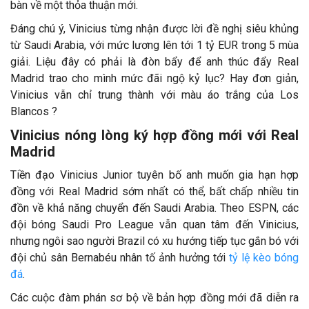
bàn về một thỏa thuận mới.
Đáng chú ý, Vinicius từng nhận được lời đề nghị siêu khủng
từ Saudi Arabia, với mức lương lên tới 1 tỷ EUR trong 5 mùa
giải. Liệu đây có phải là đòn bẩy để anh thúc đẩy Real
Madrid trao cho mình mức đãi ngộ kỷ lục? Hay đơn giản,
Vinicius vẫn chỉ trung thành với màu áo trắng của Los
Blancos ?
Vinicius nóng lòng ký hợp đồng mới với Real
Madrid
Tiền đạo Vinicius Junior tuyên bố anh muốn gia hạn hợp
đồng với Real Madrid sớm nhất có thể, bất chấp nhiều tin
đồn về khả năng chuyển đến Saudi Arabia. Theo ESPN, các
đội bóng Saudi Pro League vẫn quan tâm đến Vinicius,
nhưng ngôi sao người Brazil có xu hướng tiếp tục gắn bó với
đội chủ sân Bernabéu nhân tố ảnh hưởng tới
tỷ lệ kèo bóng
đá
.
Các cuộc đàm phán sơ bộ về bản hợp đồng mới đã diễn ra