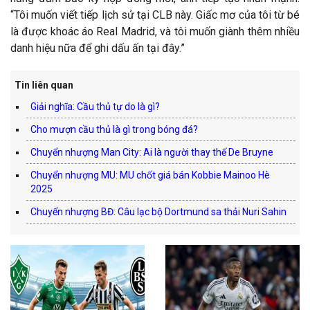
“Tôi muốn viết tiếp lịch sử tại CLB này. Giấc mơ của tôi từ bé
là được khoác áo Real Madrid, và tôi muốn giành thêm nhiều
danh hiệu nữa để ghi dấu ấn tại đây.”
Tin liên quan
Giải nghĩa: Cầu thủ tự do là gì?
Cho mượn cầu thủ là gì trong bóng đá?
Chuyển nhượng Man City: Ai là người thay thế De Bruyne
Chuyển nhượng MU: MU chốt giá bán Kobbie Mainoo Hè
2025
Chuyển nhượng BĐ: Câu lạc bộ Dortmund sa thải Nuri Sahin