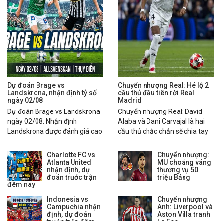
Dự đoán Brage vs
Chuyển nhượng Real: Hé lộ 2
Landskrona, nhận định tỷ số
cầu thủ đầu tiên rời Real
ngày 02/08
Madrid
Dự đoán Brage vs Landskrona
Chuyển nhượng Real: David
ngày 02/08. Nhận định
Alaba và Dani Carvajal là hai
Landskrona được đánh giá cao
cầu thủ chắc chắn sẽ chia tay
hơn nhờ chuỗi phong độ ổn
Real Madrid trong mùa hè
định.
2026.
Charlotte FC vs
Chuyển nhượng:
Atlanta United
MU choáng váng
nhận định, dự
thương vụ 50
đoán trước trận
triệu Bảng
đêm nay
Indonesia vs
Chuyển nhượng
Campuchia nhận
Anh: Liverpool và
định, dự đoán
Aston Villa tranh