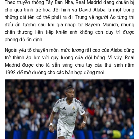
Theo truyền thông Tây Ban Nha, Real Madrid đang chuẩn bị
cho quá trình trẻ hóa đội hình và David Alaba là một trong
những cái tên có thể phải ra đi. Trung vệ người Áo từng thi
đấu ấn tượng sau khi gia nhập từ Bayern Munich, nhưng
chấn thương liên tiếp khiến anh không còn duy trì được
phong độ ổn định.
Ngoài yếu tố chuyên môn, mức lương rất cao của Alaba cũng
trở thành áp lực với quỹ lương của đội bóng. Vì vậy, Real
Madrid được cho là sẵn sàng chia tay cầu thủ sinh năm
1992 để mở đường cho các bản hợp đồng mới.