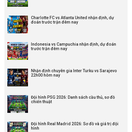
Charlotte FC vs Atlanta United nhận định, dự
đoán trước trận đêm nay
Indonesia vs Campuchia nhận định, dự đoán
trước trận đêm nay
Nhận định chuyên gia Inter Turku vs Sarajevo
22h00 hôm nay
Đội hình PSG 2026: Danh sách cầu thủ, sơ đồ
chiến thuật
Đội hình Real Madrid 2026: Sơ đồ và giá trị đội
hình