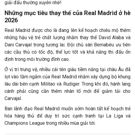
giải đấu thường xuyên nhé!
Những mục tiêu thay thế của Real Madrid ở hè
2026
Real Madrid được cho là đang lên kế hoạch chiêu mộ thêm
những hậu vệ trẻ chất lượng nhằm thay thế David Alaba và
Dani Carvajal trong tương lai. Đội chủ sân Bernabéu ưu tiên
các cầu thủ có tốc độ, thể lực tốt và khả năng thi đấu ổn
định trong môi trường đỉnh cao.
Ở vị trí trung vệ, nhiều cái tên giàu tiềm năng tại châu Âu đã
lọt vào tầm ngắm của Real Madrid nhằm xây dựng bộ khung
lâu dài bên cạnh Militao và Rudiger. Trong khi đó, hành lang
cánh phải cũng cần thêm nhân tố mới để giảm tải cho
Carvajal.
Ban lãnh đạo Real Madrid muốn sớm hoàn tất kế hoạch trẻ
hóa hàng thủ để duy trì sức cạnh tranh tại La Liga và
Champions League trong nhiều mùa giải tới.