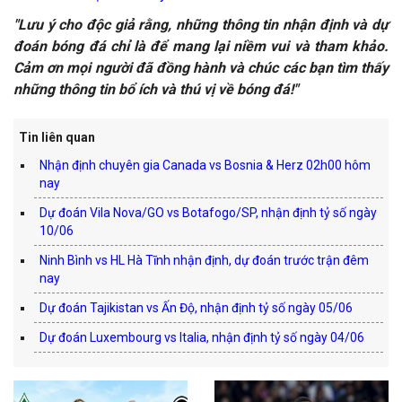
"Lưu ý cho độc giả rằng, những thông tin nhận định và dự
đoán bóng đá chỉ là để mang lại niềm vui và tham khảo.
Cảm ơn mọi người đã đồng hành và chúc các bạn tìm thấy
những thông tin bổ ích và thú vị về bóng đá!"
Tin liên quan
Nhận định chuyên gia Canada vs Bosnia & Herz 02h00 hôm
nay
Dự đoán Vila Nova/GO vs Botafogo/SP, nhận định tỷ số ngày
10/06
Ninh Bình vs HL Hà Tĩnh nhận định, dự đoán trước trận đêm
nay
Dự đoán Tajikistan vs Ấn Độ, nhận định tỷ số ngày 05/06
Dự đoán Luxembourg vs Italia, nhận định tỷ số ngày 04/06