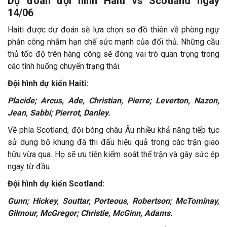
Dự đoán đội hình Haiti vs Scotland ngày
14/06
Haiti được dự đoán sẽ lựa chọn sơ đồ thiên về phòng ngự
phản công nhằm hạn chế sức mạnh của đối thủ. Những cầu
thủ tốc độ trên hàng công sẽ đóng vai trò quan trọng trong
các tình huống chuyển trạng thái.
Đội hình dự kiến Haiti:
Placide; Arcus, Ade, Christian, Pierre; Leverton, Nazon,
Jean, Sabbi; Pierrot, Danley.
Về phía Scotland, đội bóng châu Âu nhiều khả năng tiếp tục
sử dụng bộ khung đã thi đấu hiệu quả trong các trận giao
hữu vừa qua. Họ sẽ ưu tiên kiểm soát thế trận và gây sức ép
ngay từ đầu.
Đội hình dự kiến Scotland:
Gunn; Hickey, Souttar, Porteous, Robertson; McTominay,
Gilmour, McGregor; Christie, McGinn, Adams.