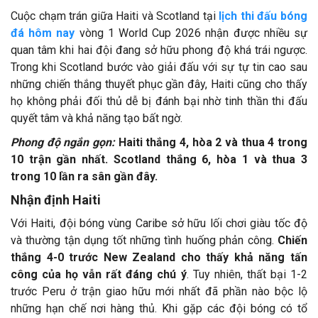
Cuộc chạm trán giữa Haiti và Scotland tại
lịch thi đấu bóng
đá hôm nay
vòng 1 World Cup 2026 nhận được nhiều sự
quan tâm khi hai đội đang sở hữu phong độ khá trái ngược.
Trong khi Scotland bước vào giải đấu với sự tự tin cao sau
những chiến thắng thuyết phục gần đây, Haiti cũng cho thấy
họ không phải đối thủ dễ bị đánh bại nhờ tinh thần thi đấu
quyết tâm và khả năng tạo bất ngờ.
Phong độ ngắn gọn:
Haiti thắng 4, hòa 2 và thua 4 trong
10 trận gần nhất. Scotland thắng 6, hòa 1 và thua 3
trong 10 lần ra sân gần đây.
Nhận định Haiti
Với Haiti, đội bóng vùng Caribe sở hữu lối chơi giàu tốc độ
và thường tận dụng tốt những tình huống phản công.
Chiến
thắng 4-0 trước New Zealand cho thấy khả năng tấn
công của họ vẫn rất đáng chú ý
. Tuy nhiên, thất bại 1-2
trước Peru ở trận giao hữu mới nhất đã phần nào bộc lộ
những hạn chế nơi hàng thủ. Khi gặp các đội bóng có tổ