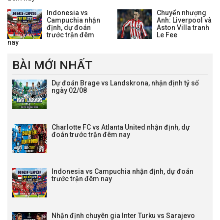
Indonesia vs
Chuyển nhượng
Campuchia nhận
Anh: Liverpool và
định, dự đoán
Aston Villa tranh
trước trận đêm
Le Fee
nay
BÀI MỚI NHẤT
Dự đoán Brage vs Landskrona, nhận định tỷ số
ngày 02/08
Charlotte FC vs Atlanta United nhận định, dự
đoán trước trận đêm nay
Indonesia vs Campuchia nhận định, dự đoán
trước trận đêm nay
Nhận định chuyên gia Inter Turku vs Sarajevo