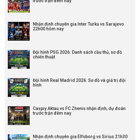
trước trận đêm nay
02:00
Sportivo Ameliano
vs
Cerro Porteno
Lịch thi đấu VĐQG Uruguay
Nhận định chuyên gia Inter Turku vs Sarajevo
01:00
Liverpool P. (URU)
vs
Albion FC (URU)
22h00 hôm nay
04:30
CA Torque
vs
CA Penarol
Lịch thi đấu VĐQG Mỹ
Đội hình PSG 2026: Danh sách cầu thủ, sơ đồ
03:30
New England
vs
Houston Dynamo
chiến thuật
Lịch thi đấu Hạng 2 Nga
21:00
Torpedo Moscow
vs
FK Sochi
Đội hình Real Madrid 2026: Sơ đồ và giá trị đội
21:00
Shinnik Yaroslavl
vs
Arsenal-Tula
hình
21:00
Veles Moscow
vs
Leningradets
21:00
FK Ural
vs
Ufa
21:00
SKA-Khabarovsk
vs
Spartak Kostroma
Caspiy Aktau vs FC Zhenis nhận định, dự đoán
trước trận đêm nay
21:00
Yenisey
vs
Tekstilshchik Ivanov
21:00
Kamaz
vs
Volga Ulyanovsk
21:00
Rotor Volgograd
vs
Chelyabinsk
Nhận định chuyên gia Elfsborg vs Sirius 21h30
21:00
Nizhny Nov
vs
Neftekhimik Nizh