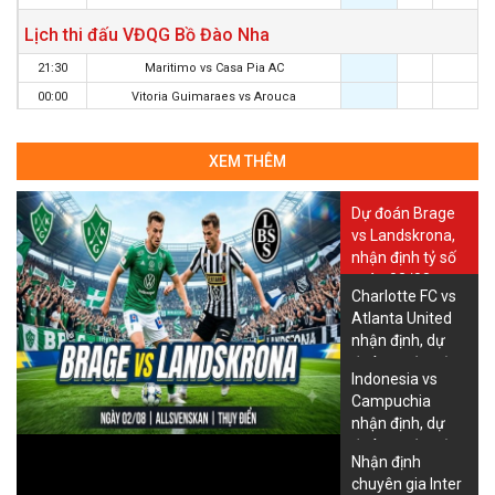
Lịch thi đấu VĐQG Bồ Đào Nha
21:30
Maritimo
vs
Casa Pia AC
00:00
Vitoria Guimaraes
vs
Arouca
02:30
Amadora
vs
Sporting Lisbon
XEM THÊM
Lịch thi đấu VĐQG Hà Lan
21:30
NEC Nijmegen
vs
Telstar
Dự đoán Brage
23:45
Go Ahead Eagles
vs
Willem II
vs Landskrona,
01:00
PSV Eindhoven
vs
Fortuna Sittard
nhận định tỷ số
ngày 02/08
02:00
AZ Alkmaar
vs
ADO Den Haag
Charlotte FC vs
Atlanta United
Lịch thi đấu VĐQG Nga
nhận định, dự
19:30
Krylya Sovetov
vs
Baltika
đoán trước trận
Indonesia vs
đêm nay
22:00
Lok. Moscow
vs
Akron Togliatti
Campuchia
00:30
Rostov
vs
CSKA Moscow
nhận định, dự
đoán trước trận
Lịch thi đấu VĐQG Ba Lan
Nhận định
đêm nay
chuyên gia Inter
19:45
Radomiak Radom
vs
Gornik Zabrze