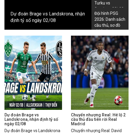
Turku vs
22:30
Lech Poznan
vs
Piast Gliwice
Sarajevo 22h00
, nhận
Charlotte FC vs Atlanta United nhận
Đội hình PSG
01:15
Korona Kielce
vs
Legia Wars.
hôm nay
2026: Danh sách
định, dự đoán trước trận đêm nay
Lịch thi đấu VĐQG Bulgaria
cầu thủ, sơ đồ
chiến thuật
21:00
Botev Vratsa
vs
Slavia Sofia
21:00
Cherno More
vs
Ludogorets
21:00
Dunav Ruse
vs
Arda Kardzhali
21:00
Septemvri Sofia
vs
Cska Sofia
21:00
Botev Plovdiv
vs
Spartak Varna
21:00
Levski Sofia
vs
Lok. Plovdiv
21:00
Lok. Sofia
vs
CSKA 1948 Sofia
Lịch thi đấu VĐQG Croatia
23:30
Rudes Zagreb
vs
NK Osijek
02:00
Lok. Zagreb
vs
HNK Gorica
Dự đoán Brage vs
Chuyển nhượng Real: Hé lộ 2
Lịch thi đấu VĐQG Estonia
Landskrona, nhận định tỷ số
cầu thủ đầu tiên rời Real
ngày 02/08
Madrid
21:00
Paide Linname.
vs
Parnu JK Vaprus
Dự đoán Brage vs Landskrona
Chuyển nhượng Real: David