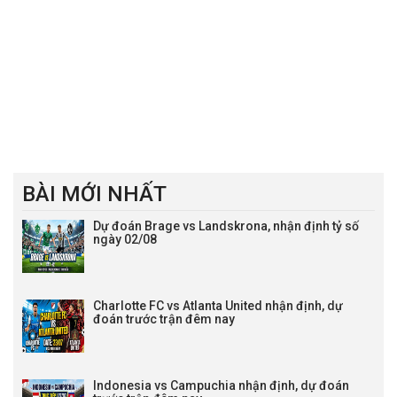
00:45
Deportivo Riestra
vs
Estudiantes LP
07:30
Independiente
vs
CA Platense
Lịch thi đấu VĐQG Chi Lê
02:00
Huachipato
vs
Everton CD
04:30
Coquimbo Unido
vs
La Serena
Lịch thi đấu VĐQG Colombia
02:00
Santa Fe
vs
Boyaca Chico
BÀI MỚI NHẤT
02:00
Santa Fe
vs
Boyaca Chico
04:20
Fortaleza
vs
Cucuta
Dự đoán Brage vs Landskrona, nhận định tỷ số
06:25
Pereira
vs
Santa Fe
ngày 02/08
06:25
Deportes Tolima
vs
Inter Bogota
06:25
Deportes Tolima
vs
Inter Bogota
08:05
Alianza Petrolera
vs
Atl. Bucaramanga
Charlotte FC vs Atlanta United nhận định, dự
đoán trước trận đêm nay
08:30
Deportivo Pasto
vs
Deportivo Cali
08:30
Deportivo Pasto
vs
Deportivo Cali
Lịch thi đấu VĐQG Paraguay
Indonesia vs Campuchia nhận định, dự đoán