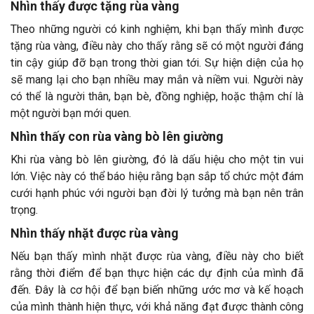
Nhìn thấy được tặng rùa vàng
Theo những người có kinh nghiệm, khi bạn thấy mình được
tặng rùa vàng, điều này cho thấy rằng sẽ có một người đáng
tin cậy giúp đỡ bạn trong thời gian tới. Sự hiện diện của họ
sẽ mang lại cho bạn nhiều may mắn và niềm vui. Người này
có thể là người thân, bạn bè, đồng nghiệp, hoặc thậm chí là
một người bạn mới quen.
Nhìn thấy con rùa vàng bò lên giường
Khi rùa vàng bò lên giường, đó là dấu hiệu cho một tin vui
lớn. Việc này có thể báo hiệu rằng bạn sắp tổ chức một đám
cưới hạnh phúc với người bạn đời lý tưởng mà bạn nên trân
trọng.
Nhìn thấy nhặt được rùa vàng
Nếu bạn thấy mình nhặt được rùa vàng, điều này cho biết
rằng thời điểm để bạn thực hiện các dự định của mình đã
đến. Đây là cơ hội để bạn biến những ước mơ và kế hoạch
của mình thành hiện thực, với khả năng đạt được thành công