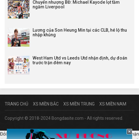
Chuyển nhượng BĐ: Michael Kayode lọt tầm
ngắm Liverpool
Lương của Son Heung Min tại các CLB, hé lộ thu
nhập khủng
West Ham Utd vs Leeds Utd nhận định, dự đoán
trước trận đêm nay
TRANG CHỦ
XS MIỀN BẮC
XS MIỀN TRUNG
XS MIỀN NAM
Copyright © 2018-2024 Bongdasite.com - All rights reserved.
Đối tác:
|
|
|
lịch bóng đá hôm nay
kqbd anh
tỷ lệ bóng đá hôm nay
nhận