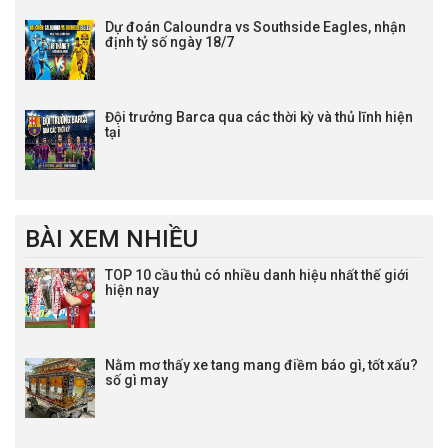
Dự đoán Caloundra vs Southside Eagles, nhận
định tỷ số ngày 18/7
Đội trưởng Barca qua các thời kỳ và thủ lĩnh hiện
tại
BÀI XEM NHIỀU
TOP 10 cầu thủ có nhiều danh hiệu nhất thế giới
hiện nay
Nằm mơ thấy xe tang mang điềm báo gì, tốt xấu?
số gì may