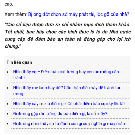
cao.
Xem thêm:
Bị ong đốt chọn số mấy phát tài, lộc gõ cửa nhà?
"Các số liệu được đưa ra chỉ nhằm mục đích tham khảo.
Tốt nhất, bạn hãy chọn các hình thức lô tô do Nhà nước
cung cấp để đảm bảo an toàn và đóng góp cho lợi ích
chung."
Tin liên quan
Nhìn thấy vợ – Điềm báo cát tường hay cơn ác mộng cần
tránh?
Nhìn thấy mẹ lành hay dữ? Cẩn thận điều này để tránh tai
ương
Nhìn thấy cây me là điềm gì? Có phải điềm báo cực kỳ lộc lá?
Đi đường gặp rắn trắng dự báo điềm gì, là số mấy?
Đi đường nhìn thấy sư tử đánh con gì có ý nghĩa gì may mắn