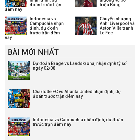
nhận định, dự
thương vụ 50
đoán trước trận
triệu Bảng
đêm nay
Indonesia vs
Chuyển nhượng
Campuchia nhận
Anh: Liverpool và
định, dự đoán
Aston Villa tranh
trước trận đêm
Le Fee
nay
BÀI MỚI NHẤT
Dự đoán Brage vs Landskrona, nhận định tỷ số
ngày 02/08
Charlotte FC vs Atlanta United nhận định, dự
đoán trước trận đêm nay
Indonesia vs Campuchia nhận định, dự đoán
trước trận đêm nay