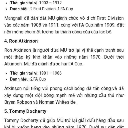
Thời gian tại vị
: 1903 – 1912
Danh hiệu
: 2 First Division, 1 FA Cup
Mangnall đã dẫn dắt MU giành chức vô địch First Division
vào các năm 1908 và 1911, cùng với FA Cup năm 1909, đặt
nền móng cho một tương lai thành công của câu lạc bộ.
4.
Ron Atkinson
Ron Atkinson là người đưa MU trở lại vị thế cạnh tranh sau
một thập kỷ khó khăn vào những năm 1970. Dưới thời
Atkinson, MU đã giành được hai FA Cup.
Thời gian tại vị
: 1981 – 1986
Danh hiệu
: 2 FA Cup
Atkinson nổi tiếng với phong cách bóng đá tấn công và đã
xây dựng một đội bóng mạnh mẽ với những cầu thủ như
Bryan Robson và Norman Whiteside.
5.
Tommy Docherty
Tommy Docherty đã giúp MU trở lại giải đấu hàng đầu sau
khi bị xuống hạng vào những năm 1970. Dưới sự dẫn dắt