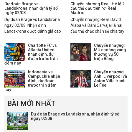
Dự đoán Brage vs
Chuyển nhượng Real: Hé lộ 2
Landskrona, nhận định tỷ số
cầu thủ đầu tiên rời Real
ngày 02/08
Madrid
Dự đoán Brage vs Landskrona
Chuyển nhượng Real: David
ngày 02/08. Nhận định
Alaba và Dani Carvajal là hai
Landskrona được đánh giá cao
cầu thủ chắc chắn sẽ chia tay
hơn nhờ chuỗi phong độ ổn
Real Madrid trong mùa hè
định.
2026.
Charlotte FC vs
Chuyển nhượng:
Atlanta United
MU choáng váng
nhận định, dự
thương vụ 50
đoán trước trận
triệu Bảng
đêm nay
Indonesia vs
Chuyển nhượng
Campuchia nhận
Anh: Liverpool và
định, dự đoán
Aston Villa tranh
trước trận đêm
Le Fee
nay
BÀI MỚI NHẤT
Dự đoán Brage vs Landskrona, nhận định tỷ số
ngày 02/08