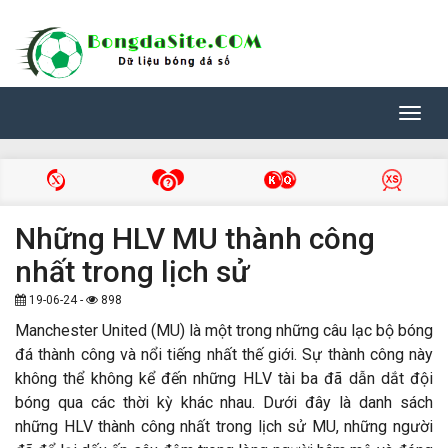
Toggl
navig
Những HLV MU thành công
nhất trong lịch sử
19-06-24 -
898
Manchester United (MU) là một trong những câu lạc bộ bóng
đá thành công và nổi tiếng nhất thế giới. Sự thành công này
không thể không kể đến những HLV tài ba đã dẫn dắt đội
bóng qua các thời kỳ khác nhau. Dưới đây là danh sách
những HLV thành công nhất trong lịch sử MU, những người