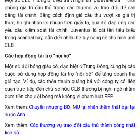
Một số CLB Ý từng bị điều tra vì nghi án “plusvalenza” – thổi
phồng giá trị cầu thủ trong các thương vụ trao đổi để cân
bằng tài chính. Bằng cách định giá cầu thủ vượt xa giá trị
thực, họ ghi nhận lợi nhuận trên giấy tờ, qua đó đáp ứng các
yêu cầu kiểm soát tài chính. Juventus là cái tên tiêu biểu
trong scandal này, dẫn đến nhiều hệ lụy nặng nề cho hình ảnh
CLB.
Các hợp đồng tài trợ “nội bộ”
Một số đội bóng giàu có, đặc biệt ở Trung Đông, cũng bị cáo
buộc sử dụng hợp đồng tài trợ “nội bộ” để tăng doanh thu
giả tạo. Ví dụ, các thỏa thuận quảng bá với công ty có liên
quan trực tiếp đến chủ sở hữu CLB thường bị nghi ngờ nhằm
bơm tiền cho đội bóng mà không vi phạm luật FFP.
Xem thêm:
Chuyển nhượng BĐ: MU lại nhận thêm thất bại tại
nước Anh
Xem thêm:
Các thương vụ trao đổi cầu thủ thành công nhất
lịch sử