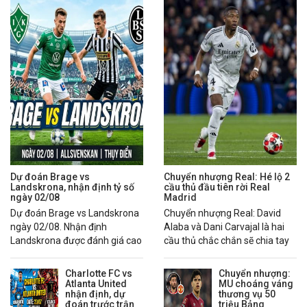
Dự đoán Brage vs
Chuyển nhượng Real: Hé lộ 2
Landskrona, nhận định tỷ số
cầu thủ đầu tiên rời Real
ngày 02/08
Madrid
Dự đoán Brage vs Landskrona
Chuyển nhượng Real: David
ngày 02/08. Nhận định
Alaba và Dani Carvajal là hai
Landskrona được đánh giá cao
cầu thủ chắc chắn sẽ chia tay
hơn nhờ chuỗi phong độ ổn
Real Madrid trong mùa hè
định.
2026.
Charlotte FC vs
Chuyển nhượng:
Atlanta United
MU choáng váng
nhận định, dự
thương vụ 50
đoán trước trận
triệu Bảng