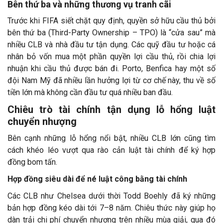
Bên thứ ba và những thương vụ tranh cãi
Trước khi FIFA siết chặt quy định, quyền sở hữu cầu thủ bởi
bên thứ ba (Third-Party Ownership – TPO) là “cửa sau” mà
nhiều CLB và nhà đầu tư tận dụng. Các quỹ đầu tư hoặc cá
nhân bỏ vốn mua một phần quyền lợi cầu thủ, rồi chia lợi
nhuận khi cầu thủ được bán đi. Porto, Benfica hay một số
đội Nam Mỹ đã nhiều lần hưởng lợi từ cơ chế này, thu về số
tiền lớn mà không cần đầu tư quá nhiều ban đầu.
Chiêu trò tài chính tận dụng lỗ hổng luật
chuyển nhượng
Bên cạnh những lỗ hổng nổi bật, nhiều CLB lớn cũng tìm
cách khéo léo vượt qua rào cản luật tài chính để ký hợp
đồng bom tấn.
Hợp đồng siêu dài để né luật công bằng tài chính
Các CLB như Chelsea dưới thời Todd Boehly đã ký những
bản hợp đồng kéo dài tới 7–8 năm. Chiêu thức này giúp họ
dàn trải chi phí chuyển nhượng trên nhiều mùa giải, qua đó