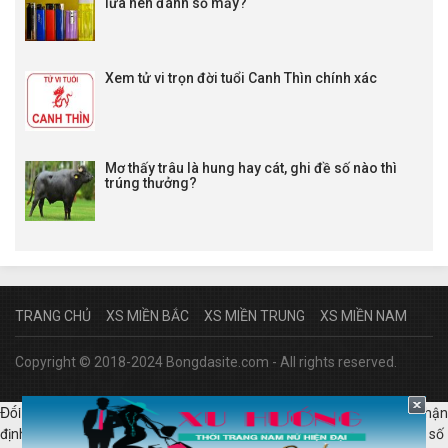
lửa nên đánh số mấy?
Xem tử vi trọn đời tuổi Canh Thìn chính xác
Mơ thấy trâu là hung hay cát, ghi đề số nào thì
trúng thưởng?
TRANG CHỦ
XS MIỀN BẮC
XS MIỀN TRUNG
XS MIỀN NAM
Copyright © 2018-2024 Bongdasite.com - All rights reserved.
Đối tác:
|
|
|
lịch bóng đá hôm nay
kqbd anh
tỷ lệ bóng đá hôm nay
nhận
|
|
|
định bóng đá
kèo bóng đá Ý
xổ số miền bắc 30 ngày
quay thử xổ số