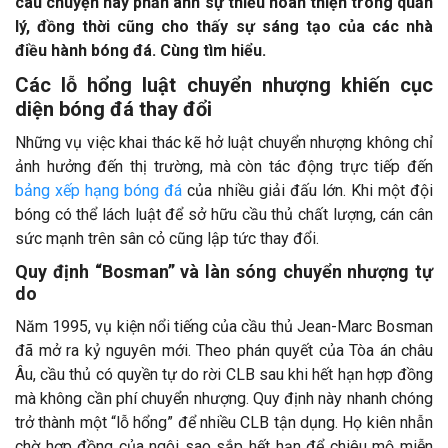
câu chuyện này phản ánh sự thiếu hoàn thiện trong quản
lý, đồng thời cũng cho thấy sự sáng tạo của các nhà
điều hành bóng đá. Cùng tìm hiểu.
Các lỗ hổng luật chuyển nhượng khiến cục
diện bóng đá thay đổi
Những vụ việc khai thác kẽ hở luật chuyển nhượng không chỉ
ảnh hưởng đến thị trường, mà còn tác động trực tiếp đến
bảng xếp hạng bóng đá
của nhiều giải đấu lớn. Khi một đội
bóng có thể lách luật để sở hữu cầu thủ chất lượng, cán cân
sức mạnh trên sân cỏ cũng lập tức thay đổi.
Quy định “Bosman” và làn sóng chuyển nhượng tự
do
Năm 1995, vụ kiện nổi tiếng của cầu thủ Jean-Marc Bosman
đã mở ra kỷ nguyên mới. Theo phán quyết của Tòa án châu
Âu, cầu thủ có quyền tự do rời CLB sau khi hết hạn hợp đồng
mà không cần phí chuyển nhượng. Quy định này nhanh chóng
trở thành một “lỗ hổng” để nhiều CLB tận dụng. Họ kiên nhẫn
chờ hợp đồng của ngôi sao sắp hết hạn để chiêu mộ miễn