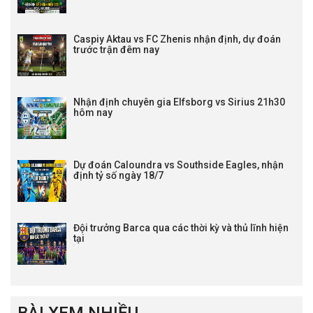
Caspiy Aktau vs FC Zhenis nhận định, dự đoán
trước trận đêm nay
Nhận định chuyên gia Elfsborg vs Sirius 21h30
hôm nay
Dự đoán Caloundra vs Southside Eagles, nhận
định tỷ số ngày 18/7
Đội trưởng Barca qua các thời kỳ và thủ lĩnh hiện
tại