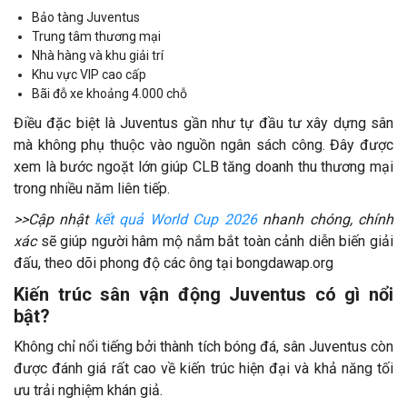
Bảo tàng Juventus
Trung tâm thương mại
Nhà hàng và khu giải trí
Khu vực VIP cao cấp
Bãi đỗ xe khoảng 4.000 chỗ
Điều đặc biệt là Juventus gần như tự đầu tư xây dựng sân
mà không phụ thuộc vào nguồn ngân sách công. Đây được
xem là bước ngoặt lớn giúp CLB tăng doanh thu thương mại
trong nhiều năm liên tiếp.
>>Cập nhật
kết quả World Cup 2026
nhanh chóng, chính
xác
sẽ giúp người hâm mộ nắm bắt toàn cảnh diễn biến giải
đấu, theo dõi phong độ các ông tại bongdawap.org
Kiến trúc sân vận động Juventus có gì nổi
bật?
Không chỉ nổi tiếng bởi thành tích bóng đá, sân Juventus còn
được đánh giá rất cao về kiến trúc hiện đại và khả năng tối
ưu trải nghiệm khán giả.