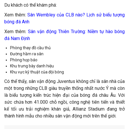
Du khách có thể khám phá:
Xem thêm:
Sân Wembley của CLB nào? Lịch sử biểu tượng
bóng đá Anh
Xem thêm:
Sân vận động Thiên Trường: Niềm tự hào bóng
đá Nam Định
Phòng thay đồ cầu thủ
Đường hầm ra sân
Phòng họp báo
Khu trưng bày danh hiệu
Khu vực kỹ thuật của đội bóng
Có thể thấy, sân vận động Juventus không chỉ là sân nhà của
một trong những CLB giàu truyền thống nhất nước Ý mà còn
là biểu tượng kiến trúc hiện đại của bóng đá châu Âu. Với
sức chứa hơn 41.000 chỗ ngồi, công nghệ tiên tiến và thiết
kế tối ưu trải nghiệm khán giả, Allianz Stadium đang trở
thành hình mẫu cho nhiều sân vận động mới trên thế giới.