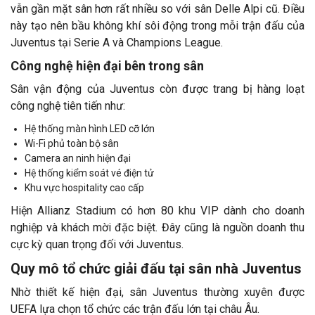
vẫn gần mặt sân hơn rất nhiều so với sân Delle Alpi cũ. Điều
này tạo nên bầu không khí sôi động trong mỗi trận đấu của
Juventus tại Serie A và Champions League.
Công nghệ hiện đại bên trong sân
Sân vận động của Juventus còn được trang bị hàng loạt
công nghệ tiên tiến như:
Hệ thống màn hình LED cỡ lớn
Wi-Fi phủ toàn bộ sân
Camera an ninh hiện đại
Hệ thống kiểm soát vé điện tử
Khu vực hospitality cao cấp
Hiện Allianz Stadium có hơn 80 khu VIP dành cho doanh
nghiệp và khách mời đặc biệt. Đây cũng là nguồn doanh thu
cực kỳ quan trọng đối với Juventus.
Quy mô tổ chức giải đấu tại sân nhà Juventus
Nhờ thiết kế hiện đại, sân Juventus thường xuyên được
UEFA lựa chọn tổ chức các trận đấu lớn tại châu Âu.