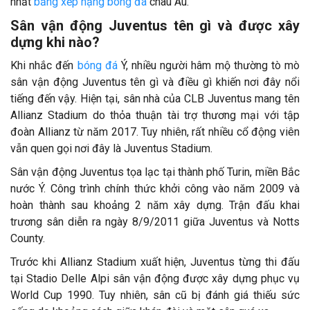
nhất
bảng xếp hạng bóng đá
châu Âu.
Sân vận động Juventus tên gì và được xây
dựng khi nào?
Khi nhắc đến
bóng đá
Ý, nhiều người hâm mộ thường tò mò
sân vận động Juventus tên gì và điều gì khiến nơi đây nổi
tiếng đến vậy. Hiện tại, sân nhà của CLB Juventus mang tên
Allianz Stadium do thỏa thuận tài trợ thương mại với tập
đoàn Allianz từ năm 2017. Tuy nhiên, rất nhiều cổ động viên
vẫn quen gọi nơi đây là Juventus Stadium.
Sân vận động Juventus tọa lạc tại thành phố Turin, miền Bắc
nước Ý. Công trình chính thức khởi công vào năm 2009 và
hoàn thành sau khoảng 2 năm xây dựng. Trận đấu khai
trương sân diễn ra ngày 8/9/2011 giữa Juventus và Notts
County.
Trước khi Allianz Stadium xuất hiện, Juventus từng thi đấu
tại Stadio Delle Alpi sân vận động được xây dựng phục vụ
World Cup 1990. Tuy nhiên, sân cũ bị đánh giá thiếu sức