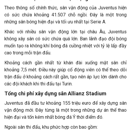
Theo thông số chính thức, sân vận động của Juventus hiện
có sức chứa khoảng 41.507 chỗ ngồi. Đây là một trong
những sân bóng hiện đại và tối ưu nhất tại Serie A.
Khác với nhiều sân vận động lớn tại châu Âu, Juventus
không xây sân có sức chứa quá lớn. Ban lãnh đạo đội bóng
muốn tạo ra không khí bóng đá cuồng nhiệt với tỷ lệ lấp đầy
cao trong mỗi trận đấu.
Khoảng cách gần nhất từ khán đài xuống mặt sân chỉ
khoảng 7,5 mét. Điều này giúp cổ động viên có thể theo dõi
trận đấu ở khoảng cách rất gần, tạo nên áp lực lớn dành cho
các đội khách khi thi đấu tại Turin.
Tổng chi phí xây dựng sân Allianz Stadium
Juventus đã đầu tư khoảng 155 triệu euro để xây dựng sân
vận động mới. Đây từng là một trong những dự án thể thao
hiện đại và tốn kém nhất bóng đá Ý thời điểm đó.
Ngoài sân thi đấu, khu phức hợp còn bao gồm: