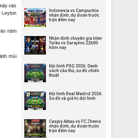
 này vào
Indonesia vs Campuchia
ư Leyton
nhận định, dự đoán trước
trận đêm nay
 vào năm
Nhận định chuyên gia Inter
Turku vs Sarajevo 22h00
hôm nay
hành mũi
Đội hình PSG 2026: Danh
sách cầu thủ, sơ đồ chiến
thuật
Đội hình Real Madrid 2026:
Sơ đồ và giá trị đội hình
Caspiy Aktau vs FC Zhenis
nhận định, dự đoán trước
trận đêm nay