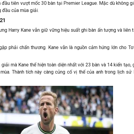
n đầu tiên vượt mốc 30 bàn tại Premier League. Mặc dù không g
g đầu của mùa giải.
021
ng Harry Kane vẫn giữ vững hiệu suất ghi bàn ấn tượng và liên ti
 gặp phải chấn thương. Kane vẫn là nguồn cảm hứng lớn cho T
giải mà Kane thể hiện toàn diện nhất với 23 bàn và 14 kiến tạo, 
 mùa. Thành tích này càng củng cố vị thế của anh trong lịch sử