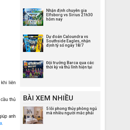
Nhận định chuyên gia
Elfsborg vs Sirius 21h30
hôm nay
Dự đoán Caloundra vs
Southside Eagles, nhận
định tỷ số ngày 18/7
Đội trưởng Barca qua các
thời kỳ và thủ lĩnh hiện tại
khi liên
BÀI XEM NHIỀU
 cầu thủ
5 lỗi phong thủy phòng ngủ
mà nhiều người mắc phải
giúp anh
a
.