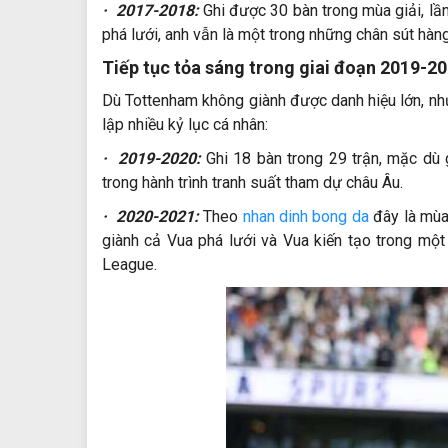
· 2017-2018:
Ghi được 30 bàn trong mùa giải, lầ
phá lưới, anh vẫn là một trong những chân sút hàn
Tiếp tục tỏa sáng trong giai đoạn 2019-2
Dù Tottenham không giành được danh hiệu lớn, như
lập nhiều kỷ lục cá nhân:
· 2019-2020:
Ghi 18 bàn trong 29 trận, mặc dù
trong hành trình tranh suất tham dự châu Âu.
· 2020-2021:
Theo
nhan dinh bong da
đây là mùa 
giành cả Vua phá lưới và Vua kiến tạo trong một
League.