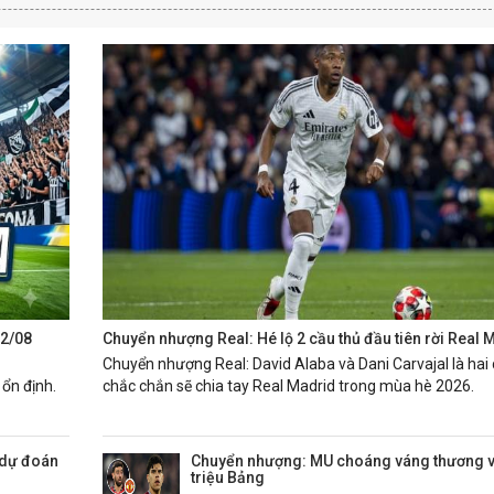
02/08
Chuyển nhượng Real: Hé lộ 2 cầu thủ đầu tiên rời Real 
Chuyển nhượng Real: David Alaba và Dani Carvajal là hai
ổn định.
chắc chắn sẽ chia tay Real Madrid trong mùa hè 2026.
, dự đoán
Chuyển nhượng: MU choáng váng thương v
triệu Bảng