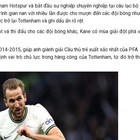
nham Hotspur và bắt đầu sự nghiệp chuyên nghiệp tại câu lạc bộ
trình gian nan với nhiều lần được cho mượn đến các đội bóng nh
c trở lại Tottenham và ghi dấu ấn rõ rệt.
t và thi đấu cho các đội bóng khác, Kane có mùa giải đột phá
14-2015, giúp anh giành giải Cầu thủ trẻ xuất sắc nhất của PFA.
nh vai trò chủ lực trong hàng công của Tottenham, từ đó trở t