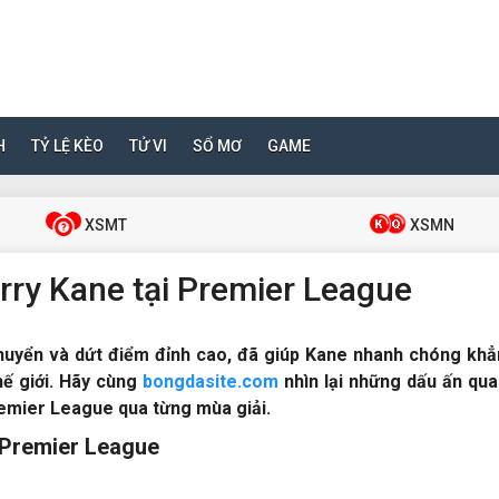
H
TỶ LỆ KÈO
TỬ VI
SỔ MƠ
GAME
XSMT
XSMN
rry Kane tại Premier League
chuyển và dứt điểm đỉnh cao, đã giúp Kane nhanh chóng khẳ
hế giới. Hãy cùng
bongdasite.com
nhìn lại những dấu ấn qua
remier League qua từng mùa giải.
i Premier League