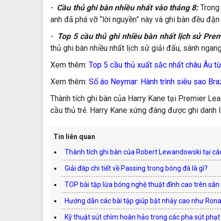
· Cầu thủ ghi bàn nhiều nhất vào tháng 8:
Trong
anh đã phá vỡ “lời nguyền” này và ghi bàn đều đặn
· Top 5 cầu thủ ghi nhiều bàn nhất lịch sử Pre
thủ ghi bàn nhiều nhất lịch sử giải đấu, sánh nga
Xem thêm:
Top 5 cầu thủ xuất sắc nhất châu Âu t
Xem thêm:
Số áo Neymar: Hành trình siêu sao Braz
Thành tích ghi bàn của Harry Kane tại Premier Le
cầu thủ trẻ. Harry Kane xứng đáng được ghi danh l
Tin liên quan
Thành tích ghi bàn của Robert Lewandowski tại các
Giải đáp chi tiết về Passing trong bóng đá là gì?
TOP bài tập lừa bóng nghệ thuật đỉnh cao trên sân
Hướng dẫn các bài tập giúp bật nhảy cao như Rona
Kỹ thuật sút chìm hoàn hảo trong các pha sút phạt