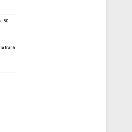
30
1.96
ụ 50
35
2.29
la tranh
30
3.10