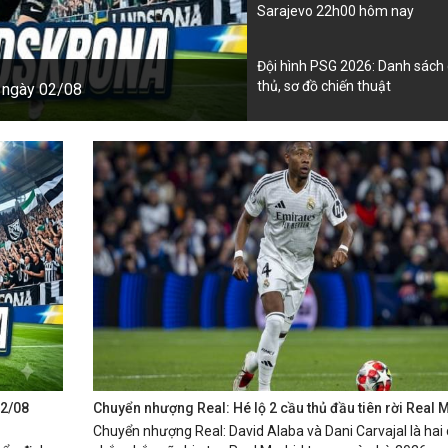
Sarajevo 22h00 hôm nay
.95
0 : 1
0.97
0.91
4
0.97
0.91
1 3/4
0.98
0.90
1.18
8.
0 :
0.97
0.86
-0.98
3 1/4
-0.95
0.83
1 1/4
0.86
-0.98
1.41
5.
Đội hình PSG 2026: Danh sách
1/2
thủ, sơ đồ chiến thuật
oán trước trận đêm nay
0.93
0 : 0
-0.86
0.74
2 1/4
-0.94
0.81
3/4
0.76
-0.89
2.92
3.
0 :
.99
0.89
0.99
3
0.84
-0.97
1 1/4
0.89
0.98
1.40
4.
1/2
.81
0 : 0
-0.96
0.84
2 3/4
0.96
0.90
1 1/4
-0.89
0.75
2.57
3.
.86
0 : 0
-0.99
0.87
2 1/4
0.80
1.00
1
0.95
0.85
2.57
3.
02/08
Chuyển nhượng Real: Hé lộ 2 cầu thủ đầu tiên rời Real 
Chuyển nhượng Real: David Alaba và Dani Carvajal là hai