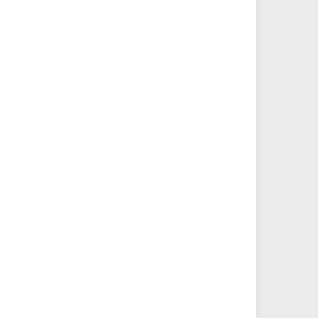
10
5.20
85
1.84
25
2.56
45
1.83