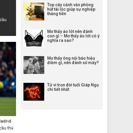
Top cây cảnh văn phòng
10
12.00
hút tài lộc giúp sự nghiệp
thăng tiến
20
6.70
 cầu
Mơ thấy áo lót nên đánh
con gì – Mơ thấy áo lót có ý
nghĩa ra sao?
25
2.33
85
6.10
Mơ thấy ông nội báo hiệu
điềm gì, nên đánh số mấy?
50
2.25
Tử vi trọn đời tuổi Giáp Ngọ
chi tiết nhất
25
2.36
Madrid
 cầu thủ