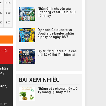
25
3.55
Nhận định chuyên gia
Elfsborg vs Sirius 21h30
30
3.50
hôm nay
30
2.07
Dự đoán Caloundra vs
Southside Eagles, nhận
định tỷ số ngày 18/7
40
2.68
45
2.41
, nhận
Đội trưởng Barca qua các
thời kỳ và thủ lĩnh hiện tại
05
2.94
d nhận
55
3.55
nay
BÀI XEM NHIỀU
định,
Những cây phong thủy tuổi
Tỵ mang lại may mắn
00
5.60
25
4.90
ku vs