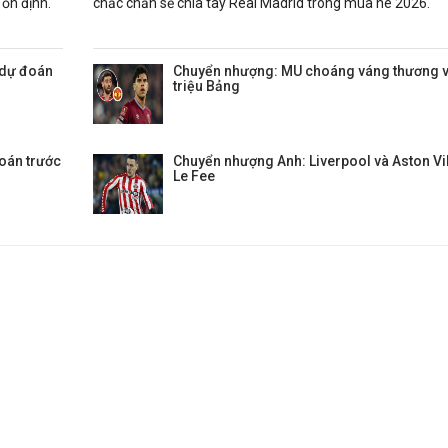
ổn định.
chắc chắn sẽ chia tay Real Madrid trong mùa hè 2026.
1/4 :
.00
0.72
-0.88
2 1/4
0.91
0.85
1
-0.93
0.68
3.50
3.
0
, dự đoán
Chuyển nhượng: MU choáng váng thương v
triệu Bảng
0.94
0 : 0
-0.96
0.80
2 1/2
0.96
0.80
1
0.92
0.84
2.71
3.
oán trước
Chuyển nhượng Anh: Liverpool và Aston Vil
Le Fee
0 :
.80
-0.88
0.70
2 1/2
0.92
0.88
1
0.88
0.92
2.02
3.
1/4