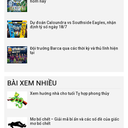
hôm nay
Dự đoán Caloundra vs Southside Eagles, nhận
định tỷ số ngày 18/7
Đội trưởng Barca qua các thời kỳ và thủ lĩnh hiện
tại
BÀI XEM NHIỀU
Xem hướng nhà cho tuổi Tỵ hợp phong thủy
Mơ bố chết – Giải mã bí ẩn và các số đề của giấc
mơ bố chết