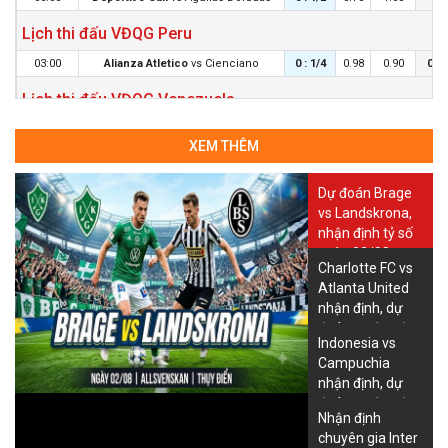
Lịch thi đấu VĐQG Peru
03:00
Alianza Atletico
vs
Cienciano
0 : 1/4
0.98
0.90
0 : 0
Lịch thi đấu VĐQG Venezuela
02:30
Rayo Zuliano
vs
Anzoategui
0 : 1/4
0.93
0.77
0 : 0
XEM THÊM
04:00
Estu.Merida
vs
Zamora Barinas
0 : 0
0.72
0.98
0 : 0
05:30
Puerto Cabello
vs
Caracas
0 : 1/2
0.87
0.83
0 : 1
Dự đoán Brage
vs Landskrona,
Lịch thi đấu Hạng 2 Iceland
nhận định tỷ số
02:15
IR Reykjavik
vs
KF Aegir. Thor
0 : 1
0.83
-0.99
0 : 1
ngày 02/08
Charlotte FC vs
Lịch thi đấu VĐ Nữ Châu Phi
Atlanta United
nhận định, dự
03:00
Mali Nữ
vs
Ghana Nữ
3/4 : 0
0.88
0.94
1/4 :
đoán trước trận
03:00
Cape Verde Nữ
vs
Cameroon Nữ
1 1/4 : 0
0.90
0.92
1/2 :
Indonesia vs
đêm nay
Campuchia
nhận định, dự
đoán trước trận
Nhận định
đêm nay
chuyên gia Inter