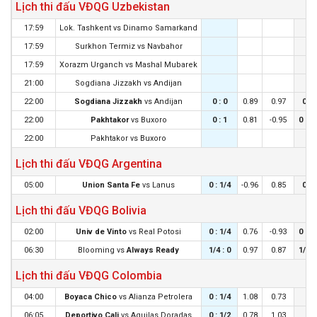
Lịch thi đấu VĐQG Uzbekistan
17:59
Lok. Tashkent
vs
Dinamo Samarkand
17:59
Surkhon Termiz
vs
Navbahor
17:59
Xorazm Urganch
vs
Mashal Mubarek
21:00
Sogdiana Jizzakh
vs
Andijan
22:00
Sogdiana Jizzakh
vs
Andijan
0 : 0
0.89
0.97
0 : 0
22:00
Pakhtakor
vs
Buxoro
0 : 1
0.81
-0.95
0 : 1
22:00
Pakhtakor
vs
Buxoro
Lịch thi đấu VĐQG Argentina
05:00
Union Santa Fe
vs
Lanus
0 : 1/4
-0.96
0.85
0 : 0
Lịch thi đấu VĐQG Bolivia
02:00
Univ de Vinto
vs
Real Potosi
0 : 1/4
0.76
-0.93
0 : 1
06:30
Blooming
vs
Always Ready
1/4 : 0
0.97
0.87
1/4 :
Lịch thi đấu VĐQG Colombia
04:00
Boyaca Chico
vs
Alianza Petrolera
0 : 1/4
1.08
0.73
06:05
Deportivo Cali
vs
Aguilas Doradas
0 : 1/2
0.78
1.03