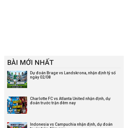
BÀI MỚI NHẤT
Dự đoán Brage vs Landskrona, nhận định tỷ số
ngày 02/08
Charlotte FC vs Atlanta United nhận định, dự
đoán trước trận đêm nay
Indonesia vs Campuchia nhận định, dự đoán