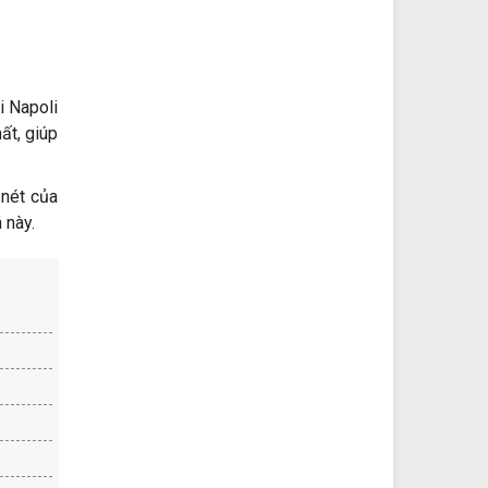
i Napoli
ất, giúp
 nét của
 này.