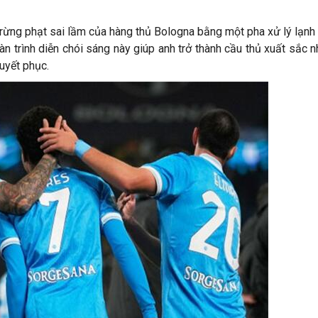
trừng phạt sai lầm của hàng thủ Bologna bằng một pha xử lý lạnh 
n trình diễn chói sáng này giúp anh trở thành cầu thủ xuất sắc nh
uyết phục.