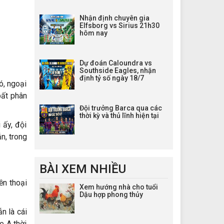
Nhận định chuyên gia
Elfsborg vs Sirius 21h30
hôm nay
Dự đoán Caloundra vs
Southside Eagles, nhận
định tỷ số ngày 18/7
ó, ngoại
bất phân
Đội trưởng Barca qua các
thời kỳ và thủ lĩnh hiện tại
 ấy, đội
n, trong
BÀI XEM NHIỀU
ền thoại
Xem hướng nhà cho tuổi
Dậu hợp phong thủy
n là cái
e A thời