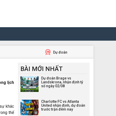
Dự đoán
BÀI MỚI NHẤT
Dự đoán Brage vs
ong lịch
Landskrona, nhận định tỷ
số ngày 02/08
Charlotte FC vs Atlanta
United nhận định, dự đoán
 sự khác
trước trận đêm nay
rong thế