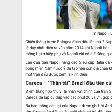
Tin Napoli: 
Chiến thắng trước Bologna đánh dấu lần thứ 2 Napol
lệ duy nhất diễn ra vào năm 2014 khi Napoli hòa J
thắng bại ở hiệp phụ và Napoli chỉ có thể đăng qua
Lần đầu tiên Napoli nâng cao Siêu cúp Italia đã 
bóng miền Nam nước Ý đã tạo nên cơn địa chấn kh
một trận đấu được xem là kinh điển.
Careca – “Thần tài” Brazil đầu tiên củ
Điểm trùng hợp thú vị là nhân vật chính của trận 
Careca đã lập cú đúp vào các phút 20 và 71, góp c
Ba bàn thắng còn lại của Napoli được ghi bởi Andre
tên được nhắc đến nhiều nhất nhờ vai trò đầu tàu