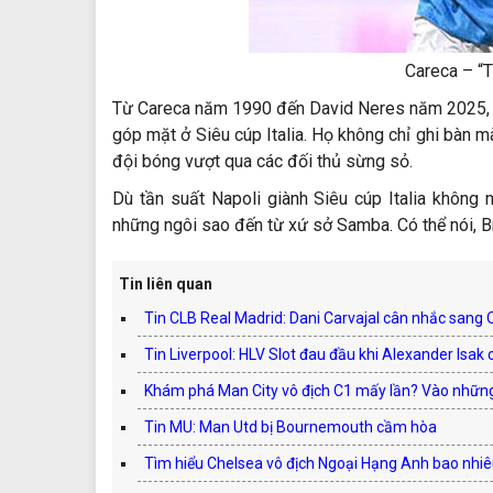
Careca – “T
Từ Careca năm 1990 đến David Neres năm 2025, có
góp mặt ở Siêu cúp Italia. Họ không chỉ ghi bàn m
đội bóng vượt qua các đối thủ sừng sỏ.
Dù tần suất Napoli giành Siêu cúp Italia không
những ngôi sao đến từ xứ sở Samba. Có thể nói, Br
Tin liên quan
Tin CLB Real Madrid: Dani Carvajal cân nhắc sang 
Tin Liverpool: HLV Slot đau đầu khi Alexander Isak
Khám phá Man City vô địch C1 mấy lần? Vào nhữ
Tin MU: Man Utd bị Bournemouth cầm hòa
Tìm hiểu Chelsea vô địch Ngoại Hạng Anh bao nhiê