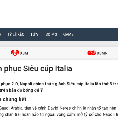
H
TỶ LỆ KÈO
TỬ VI
SỔ MƠ
GAME
XSMT
XSMN
h phục Siêu cúp Italia
 phục 2-0, Napoli chính thức giành Siêu cúp Italia lần thứ 3 tr
 trên bản đồ bóng đá Ý.
n chung kết
 Saudi Arabia, tiền vệ cánh David Neres chính là nhân tố tạo nên
lòng chân trái hoàn hảo từ ngoài vòng cấm, mở tỷ số cho Napoli t