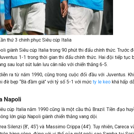
Lần thứ 3 chinh phục Siêu cúp Italia
i giành Siêu cúp Italia trong 90 phút thi đấu chính thức. Trước đ
uventus 1-1 trong thời gian thi đấu chính thức. Hai đội tiếp tục 
ng sau loạt sút luân lưu cân não với chiến thắng 6-5.
diễn ra từ năm 1990, cũng trong cuộc đối đầu với Juventus. Khi
i đè bẹp “Bà đầm già” với tỷ số 5-1 với mức
ty le keo
khá hấp dẫ
a Napoli
Siêu cúp Italia năm 1990 cũng là một cầu thủ Brazil. Tiền đạo huy
ông lớn giúp Napoli giành chiến thắng vang dội.
a Silenzi (8’, 45’) và Massimo Crippa (44’). Tuy nhiên, Careca vẫ
 trên hàng công, đúng với vị thế của một ngôi sao Samba tại Seri