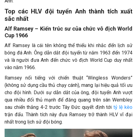
Anh.
Top các HLV đội tuyển Anh thành tích xuất
sắc nhất
Alf Ramsey – Kiến trúc sư của chức vô địch World
Cup 1966
Alf Ramsey là cái tên không thể thiếu khi nhắc đến lịch sử
bóng đá Anh. Ông dẫn dắt đội tuyển từ năm 1963 đến 1974
và là người đưa Anh đến chức vô địch World Cup duy nhất
vào năm 1966.
Ramsey nổi tiếng với chiến thuật “Wingless Wonders”
(không sử dụng cầu thủ chạy cánh), mang lại hiệu quả tối ưu
cho đội hình. Dưới sự dẫn dắt của ông, đội tuyển Anh vượt
qua nhiều đối thủ mạnh để đăng quang trên sân Wembley
sau chiến thắng 4-2 trước Tây Đức quyết định tới
tỷ lệ kèo
trận đấu. Thành tích này đưa Ramsey trở thành HLV vĩ đại
nhất trong lịch sử đội bóng.