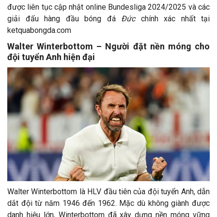
được liên tục cập nhật online Bundesliga 2024/2025 và các
giải đấu hàng đầu bóng đá
Đức
chính xác nhất tại
ketquabongda.com
Walter Winterbottom – Người đặt nền móng cho
đội tuyển Anh hiện đại
Walter Winterbottom là HLV đầu tiên của đội tuyển Anh, dẫn
dắt đội từ năm 1946 đến 1962. Mặc dù không giành được
danh hiệu lớn, Winterbottom đã xây dựng nền móng vững