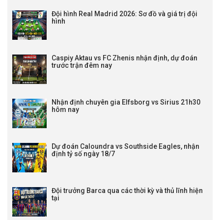
Đội hình Real Madrid 2026: Sơ đồ và giá trị đội
hình
Caspiy Aktau vs FC Zhenis nhận định, dự đoán
trước trận đêm nay
Nhận định chuyên gia Elfsborg vs Sirius 21h30
hôm nay
Dự đoán Caloundra vs Southside Eagles, nhận
định tỷ số ngày 18/7
Đội trưởng Barca qua các thời kỳ và thủ lĩnh hiện
tại