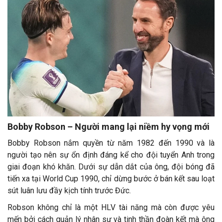
Bobby Robson – Người mang lại niềm hy vọng mới
Bobby Robson nắm quyền từ năm 1982 đến 1990 và là
người tạo nên sự ổn định đáng kể cho đội tuyển Anh trong
giai đoạn khó khăn. Dưới sự dẫn dắt của ông, đội bóng đã
tiến xa tại World Cup 1990, chỉ dừng bước ở bán kết sau loạt
sút luân lưu đầy kịch tính trước Đức.
Robson không chỉ là một HLV tài năng mà còn được yêu
mến bởi cách quản lý nhân sự và tinh thần đoàn kết mà ông