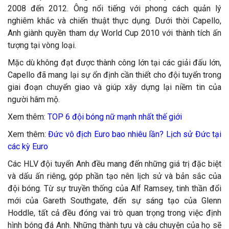
2008 đến 2012. Ông nổi tiếng với phong cách quản lý
nghiêm khắc và chiến thuật thực dụng. Dưới thời Capello,
Anh giành quyền tham dự World Cup 2010 với thành tích ấn
tượng tại vòng loại.
Mặc dù không đạt được thành công lớn tại các giải đấu lớn,
Capello đã mang lại sự ổn định cần thiết cho đội tuyển trong
giai đoạn chuyển giao và giúp xây dựng lại niềm tin của
người hâm mộ.
Xem thêm:
TOP 6 đội bóng nữ mạnh nhất thế giới
Xem thêm:
Đức vô địch Euro bao nhiêu lần? Lịch sử Đức tại
các kỳ Euro
Các HLV đội tuyển Anh đều mang đến những giá trị đặc biệt
và dấu ấn riêng, góp phần tạo nên lịch sử và bản sắc của
đội bóng. Từ sự truyền thống của Alf Ramsey, tinh thần đổi
mới của Gareth Southgate, đến sự sáng tạo của Glenn
Hoddle, tất cả đều đóng vai trò quan trọng trong việc định
hình bóng đá Anh. Những thành tựu và câu chuyện của họ sẽ