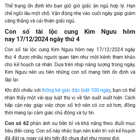
Thể trạng ổn định khi bạn giữ giờ giấc ăn ngủ hợp lý. Hạn
chế ngồi lâu một chỗ. Vận động nhẹ vào cuối ngày giúp giảm
căng thẳng và cải thiện giấc ngủ.
Con số tài lộc cung Kim Ngưu hôm
nay 17/12/2024 ngày thứ 4
Con số tài lộc cung Kim Ngưu hôm nay 17/12/2024 ngày
thứ 4 được nhiều người quan tâm như một kênh tham khảo
cho kế hoạch cá nhân. Dựa trên nhịp năng lượng trong ngày,
Kim Ngưu nên ưu tiên những con số mang tính ổn định và
lặp lại.
Khi đối chiếu với
thống kê giải đặc biệt 100 ngày
, bạn có thể
nhận thấy một vài quy luật thú vị về tần suất xuất hiện. Cách
tiếp cận này giúp việc chọn số trở nên có cơ sở hơn, đồng
thời mang lại cảm giác chủ động và tự tin.
Con số 62
phản ánh sự bền bỉ và khả năng theo đuổi mục
tiêu đến cùng. Con số này nhắc bạn nên kiên trì với kế hoạch
đã đặt ra, ngay cả khi tiến độ chưa đạt như mong đợi.