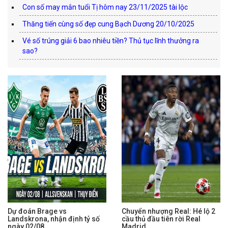
Con số may mắn tuổi Tị hôm nay 23/11/2025 tài lộc
Thăng tiến cùng số đẹp cung Bạch Dương 20/10/2025
Vé số trúng giải 6 bao nhiêu tiền? Thủ tục lĩnh thưởng ra
sao?
Dự đoán Brage vs
Chuyển nhượng Real: Hé lộ 2
Landskrona, nhận định tỷ số
cầu thủ đầu tiên rời Real
ngày 02/08
Madrid