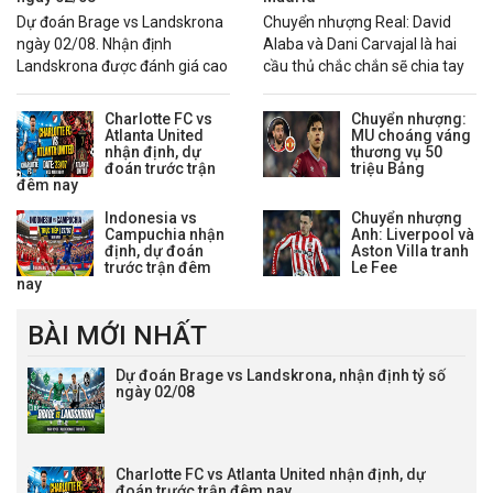
Dự đoán Brage vs Landskrona
Chuyển nhượng Real: David
ngày 02/08. Nhận định
Alaba và Dani Carvajal là hai
Landskrona được đánh giá cao
cầu thủ chắc chắn sẽ chia tay
hơn nhờ chuỗi phong độ ổn
Real Madrid trong mùa hè
định.
2026.
Charlotte FC vs
Chuyển nhượng:
Atlanta United
MU choáng váng
nhận định, dự
thương vụ 50
đoán trước trận
triệu Bảng
đêm nay
Indonesia vs
Chuyển nhượng
Campuchia nhận
Anh: Liverpool và
định, dự đoán
Aston Villa tranh
trước trận đêm
Le Fee
nay
BÀI MỚI NHẤT
Dự đoán Brage vs Landskrona, nhận định tỷ số
ngày 02/08
Charlotte FC vs Atlanta United nhận định, dự
đoán trước trận đêm nay