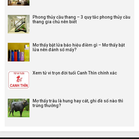
Phong thủy cầu thang – 3 quy tắc phong thủy cầu
thang gia chủ nên biết
Mơ thấy bật lửa báo hiệu điềm gì – Mơ thấy bật
lửa nên đánh số mấy?
Xem tử vi trọn đời tuổi Canh Thìn chính xác
Mơ thấy trâu là hung hay cát, ghi đề số nào thì
trúng thưởng?