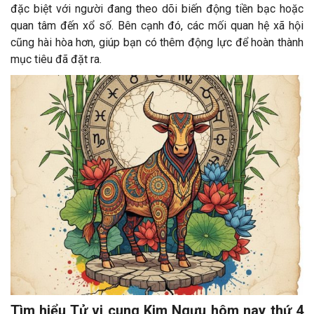
đặc biệt với người đang theo dõi biến động tiền bạc hoặc
quan tâm đến xổ số. Bên cạnh đó, các mối quan hệ xã hội
cũng hài hòa hơn, giúp bạn có thêm động lực để hoàn thành
mục tiêu đã đặt ra.
Tìm hiểu Tử vi cung Kim Ngưu hôm nay thứ 4