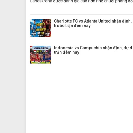
Landskrona được đánh giá cao hơn nhờ chuỗi phong độ 
21:00
Paide Linname.
vs
Parnu JK Vaprus
23:00
Trans Narva
vs
Nomme Kalju
Charlotte FC vs Atlanta United nhận định
Lịch thi đấu VĐQG Georgia
trước trận đêm nay
21:00
Dinamo Batumi
vs
Gagra Tbilisi
21:00
FC Iberia 1999
vs
Dila Gori
21:00
FC Rustavi
vs
Torpedo Kut.
Indonesia vs Campuchia nhận định, dự đ
trận đêm nay
21:00
FC Spaeri
vs
Dinamo Tbilisi
Meshakhte Tkibuli
vs
Samgurali
21:00
Tskh.
Lịch thi đấu VĐQG Hungary
23:00
MTK Budapest
vs
Puskas Akademia
23:00
Kisvarda FC
vs
Ujpest
23:00
Vasas Budapest
vs
Zalaegerzseg
23:00
Gyori ETO
vs
Ferencvaros
23:00
Paksi
vs
Kispest Honved
23:00
Debreceni
vs
Nyiregyhaza