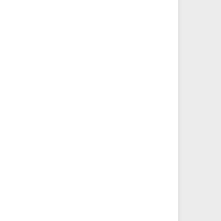
16
3.16
63
5.30
94
2.08
33
3.69