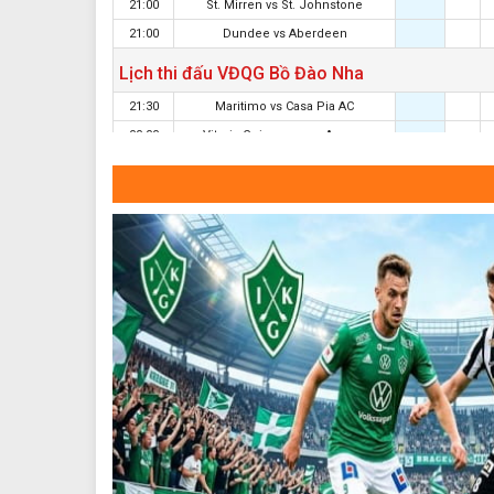
21:00
St. Mirren
vs
St. Johnstone
21:00
Dundee
vs
Aberdeen
Lịch thi đấu VĐQG Bồ Đào Nha
21:30
Maritimo
vs
Casa Pia AC
00:00
Vitoria Guimaraes
vs
Arouca
02:30
Amadora
vs
Sporting Lisbon
Lịch thi đấu VĐQG Hà Lan
21:30
NEC Nijmegen
vs
Telstar
23:45
Go Ahead Eagles
vs
Willem II
01:00
PSV Eindhoven
vs
Fortuna Sittard
02:00
AZ Alkmaar
vs
ADO Den Haag
Lịch thi đấu VĐQG Nga
19:30
Krylya Sovetov
vs
Baltika
22:00
Lok. Moscow
vs
Akron Togliatti
00:30
Rostov
vs
CSKA Moscow
Lịch thi đấu VĐQG Ba Lan