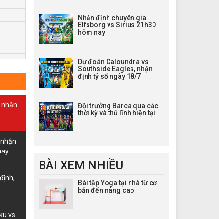
Nhận định chuyên gia
Elfsborg vs Sirius 21h30
hôm nay
Dự đoán Caloundra vs
Southside Eagles, nhận
định tỷ số ngày 18/7
, nhận
Đội trưởng Barca qua các
thời kỳ và thủ lĩnh hiện tại
d nhận
nay
BÀI XEM NHIỀU
định,
Bài tập Yoga tại nhà từ cơ
bản đến nâng cao
ku vs