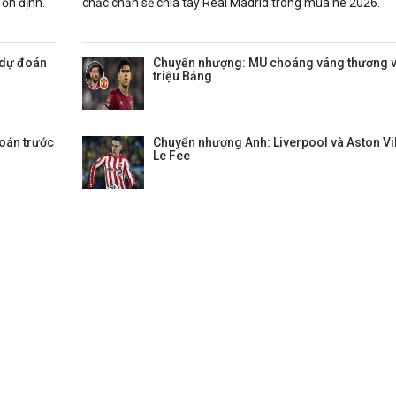
ổn định.
chắc chắn sẽ chia tay Real Madrid trong mùa hè 2026.
, dự đoán
Chuyển nhượng: MU choáng váng thương v
triệu Bảng
oán trước
Chuyển nhượng Anh: Liverpool và Aston Vil
Le Fee