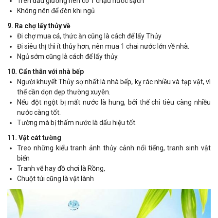
Trên đầu giường nên có 1 chậu nước sạch
Không nên để đèn khi ngủ
9. Ra chợ lấy thủy về
Đi chợ mua cá, thức ăn cũng là cách để lấy Thủy
Đi siêu thị thì ít thủy hơn, nên mua 1 chai nước lớn về nhà.
Ngủ sớm cũng là cách để lấy thủy.
10. Cẩn thân với nhà bếp
Người khuyết Thủy sợ nhất là nhà bếp, kỵ rác nhiều và tạp vật, vì
thế cần dọn dẹp thường xuyên.
Nếu đột ngột bị mất nước là hung, bởi thế chi tiêu càng nhiều
nước càng tốt.
Tường mà bị thấm nước là dấu hiệu tốt.
11. Vật cát tường
Treo những kiểu tranh ảnh thủy cảnh nổi tiếng, tranh sinh vật
biển
Tranh vẽ hay đồ chơi là Rồng,
Chuột túi cũng là vật lành