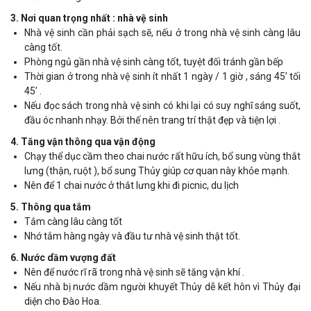
3. Nơi quan trọng nhất : nhà vệ sinh
Nhà vệ sinh cần phải sạch sẽ, nếu ở trong nhà vệ sinh càng lâu
càng tốt.
Phòng ngủ gần nhà vệ sinh càng tốt, tuyệt đối tránh gần bếp
Thời gian ở trong nhà vệ sinh ít nhất 1 ngày / 1 giờ , sáng 45’ tối
45’ .
Nếu đọc sách trong nhà vệ sinh có khi lại có suy nghĩ sáng suốt,
đầu óc nhanh nhạy. Bởi thế nên trang trí thật đẹp và tiện lợi .
4. Tăng vận thông qua vận động
Chạy thể dục cầm theo chai nước rất hữu ích, bổ sung vùng thắt
lưng (thận, ruột ), bổ sung Thủy giúp cơ quan này khỏe mạnh.
Nên để 1 chai nước ở thắt lưng khi đi picnic, du lịch
5. Thông qua tắm
Tắm càng lâu càng tốt
Nhớ tắm hàng ngày và đầu tư nhà vệ sinh thật tốt.
6. Nước dầm vượng đất
Nên để nước rĩ rã trong nhà vệ sinh sẽ tăng vận khí .
Nếu nhà bị nước dầm người khuyết Thủy dễ kết hôn vì Thủy đại
diện cho Đào Hoa.