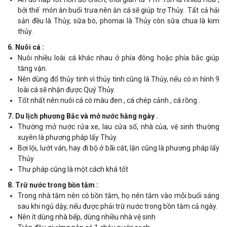
bởi thế món ăn buổi trưa nên ăn cá sẽ giúp trợ Thủy. Tất cả hải
sản đều là Thủy, sữa bò, phomai là Thủy còn sữa chua là kim
thủy.
6. Nuôi cá :
Nuôi nhiều loài cá khác nhau ở phía đông hoặc phía bắc giúp
tăng vận.
Nên dùng đổ thủy tinh vì thủy tinh cũng là Thủy, nếu có in hình 9
loài cá sẽ nhận được Quý Thủy.
Tốt nhất nên nuôi cá có màu đen , cá chép cảnh , cá rồng .
7. Du lịch phương Bắc và mở nước hằng ngày .
Thường mở nước rửa xe, lau cửa sổ, nhà của, vệ sinh thường
xuyên là phương pháp lấy Thủy.
Bơi lội, lướt ván, hay đi bộ ở bãi cát, lặn cũng là phương pháp lấy
Thủy
Thư pháp cũng là một cách khá tốt
8. Trữ nước trong bồn tắm :
Trong nhà tắm nên có bồn tắm, họ nên tắm vào mỗi buổi sáng
sau khi ngủ dậy, nếu được phải trữ nước trong bồn tắm cả ngày.
Nên ít dùng nhà bếp, dùng nhiều nhà vệ sinh