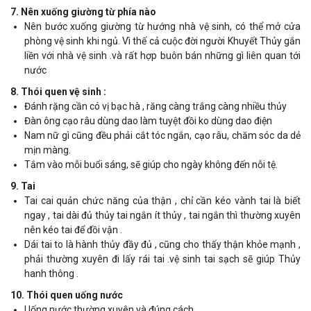
7. Nên xuống giường từ phía nào
Nên bước xuống giường từ hướng nhà vệ sinh, có thể mở cửa
phòng vệ sinh khi ngủ. Vì thế cả cuộc đời người Khuyết Thủy gắn
liền với nhà vệ sinh .và rất hợp buôn bán những gì liên quan tới
nước
8. Thói quen vệ sinh :
Đánh rặng cần có vị bạc hà , răng càng trắng càng nhiều thủy
Đàn ông cạo râu dùng dao làm tuyệt đồi ko dùng dao điện
Nam nữ gì cũng đều phải cắt tóc ngắn, cạo râu, chăm sóc da dẻ
mịn màng.
Tắm vào mỗi buổi sáng, sẽ giúp cho ngày không đến nỗi tệ.
9. Tai
Tai cai quản chức năng của thận , chỉ cần kéo vành tai là biết
ngay , tai dài đủ thủy tai ngắn ít thủy , tai ngắn thì thường xuyên
nên kéo tai để đồi vận .
Dái tai to là hành thủy đầy đủ , cũng cho thấy thận khỏe mạnh ,
phải thường xuyên đi lấy rái tai .vệ sinh tai sạch sẽ giúp Thủy
hanh thông .
10. Thói quen uống nước
Uống nước thường xuyên và đúng cách .