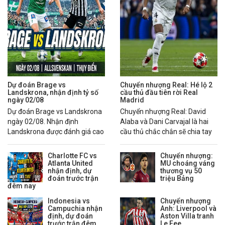
Dự đoán Brage vs
Chuyển nhượng Real: Hé lộ 2
Landskrona, nhận định tỷ số
cầu thủ đầu tiên rời Real
ngày 02/08
Madrid
Dự đoán Brage vs Landskrona
Chuyển nhượng Real: David
ngày 02/08. Nhận định
Alaba và Dani Carvajal là hai
Landskrona được đánh giá cao
cầu thủ chắc chắn sẽ chia tay
hơn nhờ chuỗi phong độ ổn
Real Madrid trong mùa hè
định.
2026.
Charlotte FC vs
Chuyển nhượng:
Atlanta United
MU choáng váng
nhận định, dự
thương vụ 50
đoán trước trận
triệu Bảng
đêm nay
Indonesia vs
Chuyển nhượng
Campuchia nhận
Anh: Liverpool và
định, dự đoán
Aston Villa tranh
trước trận đêm
Le Fee