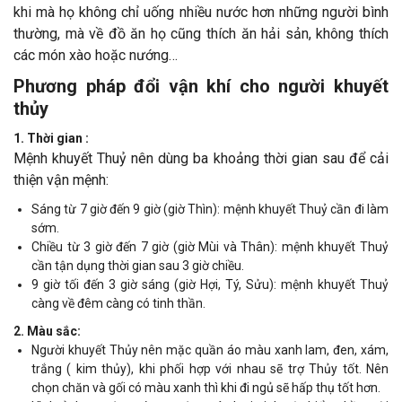
khi mà họ không chỉ uống nhiều nước hơn những người bình
thường, mà về đồ ăn họ cũng thích ăn hải sản, không thích
các món xào hoặc nướng…
Phương pháp đổi vận khí cho người khuyết
thủy
1. Thời gian :
Mệnh khuyết Thuỷ nên dùng ba khoảng thời gian sau để cải
thiện vận mệnh:
Sáng từ 7 giờ đến 9 giờ (giờ Thìn): mệnh khuyết Thuỷ cần đi làm
sớm.
Chiều từ 3 giờ đến 7 giờ (giờ Mùi và Thân): mệnh khuyết Thuỷ
cần tận dụng thời gian sau 3 giờ chiều.
9 giờ tối đến 3 giờ sáng (giờ Hợi, Tý, Sửu): mệnh khuyết Thuỷ
càng về đêm càng có tinh thần.
2. Màu sắc:
Người khuyết Thủy nên mặc quần áo màu xanh lam, đen, xám,
trắng ( kim thủy), khi phối hợp với nhau sẽ trợ Thủy tốt. Nên
chọn chăn và gối có màu xanh thì khi đi ngủ sẽ hấp thụ tốt hơn.