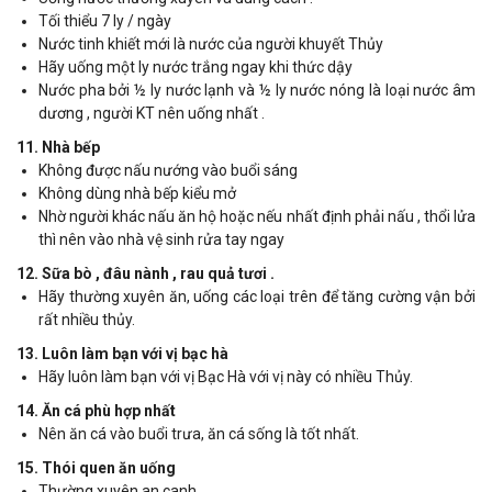
Tối thiểu 7 ly / ngày
Nước tinh khiết mới là nước của người khuyết Thủy
Hãy uống một ly nước trắng ngay khi thức dậy
Nước pha bởi ½ ly nước lạnh và ½ ly nước nóng là loại nước âm
dương , người KT nên uống nhất .
11. Nhà bếp
Không được nấu nướng vào buổi sáng
Không dùng nhà bếp kiểu mở
Nhờ người khác nấu ăn hộ hoặc nếu nhất định phải nấu , thổi lửa
thì nên vào nhà vệ sinh rửa tay ngay
12. Sữa bò , đâu nành , rau quả tươi .
Hãy thường xuyên ăn, uống các loại trên để tăng cường vận bởi
rất nhiều thủy.
13. Luôn làm bạn với vị bạc hà
Hãy luôn làm bạn với vị Bạc Hà với vị này có nhiều Thủy.
14. Ăn cá phù hợp nhất
Nên ăn cá vào buổi trưa, ăn cá sống là tốt nhất.
15. Thói quen ăn uống
Thường xuyên an canh .