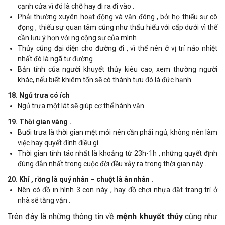
cạnh cửa vì đó là chỗ hay đi ra đi vào .
Phải thường xuyên hoạt động và vận đông , bởi họ thiếu sự cô
đọng , thiếu sự quan tâm cũng như thấu hiểu với cấp dưới vì thế
cần lưu ý hơn với ng cộng sự của mình .
Thủy cũng đại diện cho đường đi , vì thế nên ở vị trí náo nhiệt
nhất đó là ngã tư đường .
Bản tính của người khuyết thủy kiêu cao, xem thường người
khác, nếu biết khiêm tốn sẽ có thành tựu đó là đức hạnh.
18. Ngủ trưa có ích
Ngủ trưa một lát sẽ giúp cơ thể hành vận.
19. Thời gian vàng .
Buổi trưa là thời gian mệt mỏi nên cần phải ngủ, không nên làm
việc hay quyết định điều gì
Thời gian tính táo nhất là khoảng từ 23h-1h , những quyết định
đúng đắn nhất trong cuộc đời đều xảy ra trong thời gian này .
20. Khỉ , rồng là quý nhân – chuột là ân nhân .
Nên có đồ in hình 3 con này , hay đồ chơi nhựa đặt trang trí ở
nhà sẽ tăng vận .
Trên đây là những thông tin về
mệnh khuyết thủy
cũng như