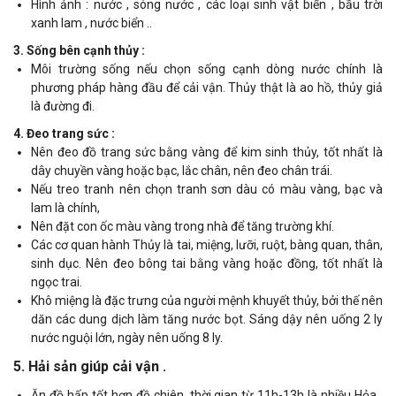
Hình ảnh : nước , sóng nước , các loại sinh vật biển , bầu trời
xanh lam , nước biển ..
3. Sống bên cạnh thủy :
Môi trường sống nếu chọn sống cạnh dòng nước chính là
phương pháp hàng đầu để cải vận. Thủy thật là ao hồ, thủy giả
là đường đi.
4. Đeo trang sức :
Nên đeo đồ trang sức bằng vàng để kim sinh thủy, tốt nhất là
dây chuyền vàng hoặc bạc, lắc chân, nên đeo chân trái.
Nếu treo tranh nên chọn tranh sơn dàu có màu vàng, bạc và
lam là chính,
Nên đặt con ốc màu vàng trong nhà để tăng trường khí.
Các cơ quan hành Thủy là tai, miệng, lưỡi, ruột, bàng quan, thân,
sinh dục. Nên đeo bông tai bằng vàng hoặc đồng, tốt nhất là
ngọc trai.
Khô miệng là đặc trưng của người mệnh khuyết thủy, bởi thế nên
dăn các dung dịch làm tăng nước bọt. Sáng dậy nên uống 2 ly
nước nguội lớn, ngày nên uống 8 ly.
5. Hải sản giúp cải vận .
Ăn đồ hấp tốt hơn đồ chiên, thời gian từ 11h-13h là nhiều Hỏa ,