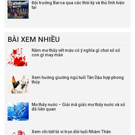
Đội trưởng Barca qua các thời kỳ và thủ lĩnh hiện
tại
BÀI XEM NHIỀU
Nằm mơ thấy vết máu có ý nghĩa gì chơi xổ số
con gì may mắn
Xem hướng giường ngủ tuổi Tân Dậu hợp phong
thủy
Mơ thấy nước – Giải mã giấc mơ thấy nước và số
đề liên quan
Xem chi tiết tử vi trọn đời tuổi Nhâm Thân