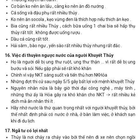
Cơ bản ko nên ăn lẩu , càng ko nên ăn đồ nướng .
Cá sống và đậu phụ rất nhiều thủy .
Ko nên ăn socola , kẹo vừng đen là thích hợp nếu thich ăn kẹo .
Bia cũng rất nhiều Thủy , cách bữa uống 1 chai bia sẽ hấp thụ
thủy rất tốt . không được uống rượu .
Dầu cá cũng rất tốt .
Hải sâm , bào ngư , yến sào rất nhiều thủy nhưng rất đắc .
16. Việc đi thuyền ngược nước của người Khuyết Thủy
Họ là người dễ bị ung thư ruột, ung thư thận … vì rất dễ bị ung
bướu và sỏi. Nếu gặp phải sẽ rất khó khăn
Chính vì vậy NKT sáng suốt và tiến thủ hơn NKHỏa
Những đợt thi cử sau ngày 5/5 gây bất lợi với mệnh khuyết Thủy
Nguyên nhân nữa là bây giờ thời đại công nghệ , máy tính ,
những thứ ấy là Hỏa gây ra khó khăn cho NKT -> rất nhiều kẻ
địch mà ân nhân thì ít .
Hãy nhớ nước là thứ quan trọng nhất với người khuyết thủy, bởi
thế nhất định phải có nước ở nhà, ở bàn làm việc, ở khách sạn
khi đi du lịch.
17. Ngã tư có lợi nhất
Thủy là nơi chảy ra chảy vào bởi thế nên đi xe nên chọn ngồi