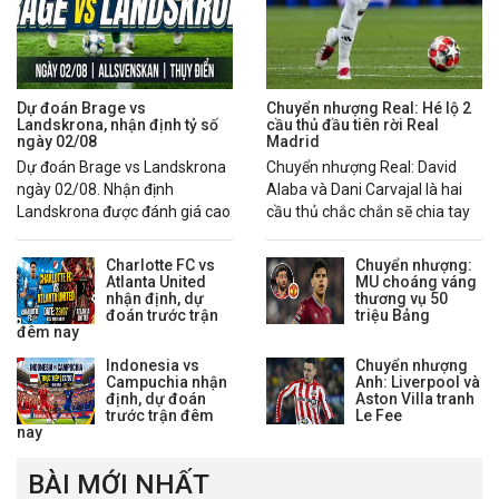
Dự đoán Brage vs
Chuyển nhượng Real: Hé lộ 2
Landskrona, nhận định tỷ số
cầu thủ đầu tiên rời Real
ngày 02/08
Madrid
Dự đoán Brage vs Landskrona
Chuyển nhượng Real: David
ngày 02/08. Nhận định
Alaba và Dani Carvajal là hai
Landskrona được đánh giá cao
cầu thủ chắc chắn sẽ chia tay
hơn nhờ chuỗi phong độ ổn
Real Madrid trong mùa hè
định.
2026.
Charlotte FC vs
Chuyển nhượng:
Atlanta United
MU choáng váng
nhận định, dự
thương vụ 50
đoán trước trận
triệu Bảng
đêm nay
Indonesia vs
Chuyển nhượng
Campuchia nhận
Anh: Liverpool và
định, dự đoán
Aston Villa tranh
trước trận đêm
Le Fee
nay
BÀI MỚI NHẤT