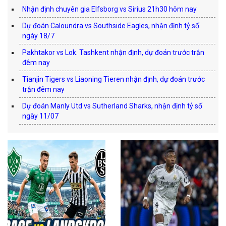
Nhận định chuyên gia Elfsborg vs Sirius 21h30 hôm nay
Dự đoán Caloundra vs Southside Eagles, nhận định tỷ số
ngày 18/7
Pakhtakor vs Lok. Tashkent nhận định, dự đoán trước trận
đêm nay
Tianjin Tigers vs Liaoning Tieren nhận định, dự đoán trước
trận đêm nay
Dự đoán Manly Utd vs Sutherland Sharks, nhận định tỷ số
ngày 11/07