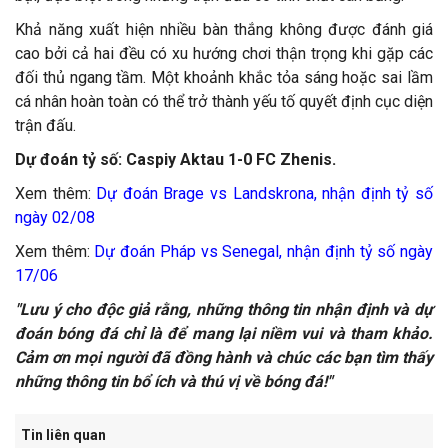
Khả năng xuất hiện nhiều bàn thắng không được đánh giá
cao bởi cả hai đều có xu hướng chơi thận trọng khi gặp các
đối thủ ngang tầm. Một khoảnh khắc tỏa sáng hoặc sai lầm
cá nhân hoàn toàn có thể trở thành yếu tố quyết định cục diện
trận đấu.
Dự đoán tỷ số:
Caspiy Aktau 1-0 FC Zhenis.
Xem thêm:
Dự đoán Brage vs Landskrona, nhận định tỷ số
ngày 02/08
Xem thêm:
Dự đoán Pháp vs Senegal, nhận định tỷ số ngày
17/06
"Lưu ý cho độc giả rằng, những thông tin nhận định và dự
đoán bóng đá chỉ là để mang lại niềm vui và tham khảo.
Cảm ơn mọi người đã đồng hành và chúc các bạn tìm thấy
những thông tin bổ ích và thú vị về bóng đá!"
Tin liên quan