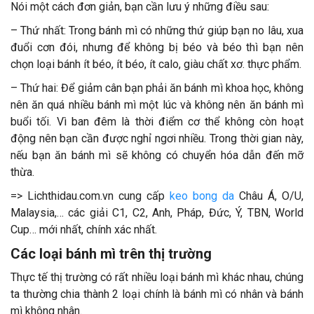
Nói một cách đơn giản, bạn cần lưu ý những điều sau:
– Thứ nhất: Trong bánh mì có những thứ giúp bạn no lâu, xua
đuổi cơn đói, nhưng để không bị béo và béo thì bạn nên
chọn loại bánh ít béo, ít béo, ít calo, giàu chất xơ. thực phẩm.
– Thứ hai: Để giảm cân bạn phải ăn bánh mì khoa học, không
nên ăn quá nhiều bánh mì một lúc và không nên ăn bánh mì
buổi tối. Vì ban đêm là thời điểm cơ thể không còn hoạt
động nên bạn cần được nghỉ ngơi nhiều. Trong thời gian này,
nếu bạn ăn bánh mì sẽ không có chuyển hóa dẫn đến mỡ
thừa.
=> Lichthidau.com.vn cung cấp
keo bong da
Châu Á, O/U,
Malaysia,… các giải C1, C2, Anh, Pháp, Đức, Ý, TBN, World
Cup… mới nhất, chính xác nhất.
Các loại bánh mì trên thị trường
Thực tế thị trường có rất nhiều loại bánh mì khác nhau, chúng
ta thường chia thành 2 loại chính là bánh mì có nhân và bánh
mì không nhân.