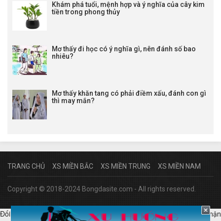
Khám phá tuổi, mệnh hợp và ý nghĩa của cây kim
tiền trong phong thủy
Mơ thấy đi học có ý nghĩa gì, nên đánh số bao
nhiêu?
Mơ thấy khăn tang có phải điềm xấu, đánh con gì
thì may mắn?
TRANG CHỦ
XS MIỀN BẮC
XS MIỀN TRUNG
XS MIỀN NAM
Copyright © 2018-2024 Bongdasite.com - All rights reserved.
Đối tác:
|
|
|
lịch bóng đá hôm nay
kqbd anh
tỷ lệ bóng đá hôm nay
nhận