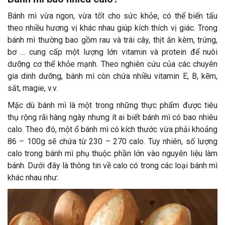
Bánh mì vừa ngon, vừa tốt cho sức khỏe, có thể biến tấu
theo nhiều hương vị khác nhau giúp kích thích vị giác. Trong
bánh mì thường bao gồm rau và trái cây, thịt ăn kèm, trứng,
bơ … cung cấp một lượng lớn vitamin và protein để nuôi
dưỡng cơ thể khỏe mạnh. Theo nghiên cứu của các chuyên
gia dinh dưỡng, bánh mì còn chứa nhiều vitamin E, B, kẽm,
sắt, magie, v.v.
Mặc dù bánh mì là một trong những thực phẩm được tiêu
thụ rộng rãi hàng ngày nhưng ít ai biết bánh mì có bao nhiêu
calo. Theo đó, một ổ bánh mì có kích thước vừa phải khoảng
86 – 100g sẽ chứa từ 230 – 270 calo. Tuy nhiên, số lượng
calo trong bánh mì phụ thuộc phần lớn vào nguyên liệu làm
bánh. Dưới đây là thông tin về calo có trong các loại bánh mì
khác nhau như: