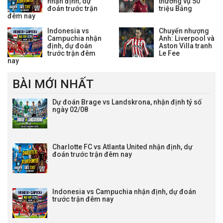
nhận định, dự
thương vụ 50
đoán trước trận
triệu Bảng
đêm nay
Indonesia vs
Chuyển nhượng
Campuchia nhận
Anh: Liverpool và
định, dự đoán
Aston Villa tranh
trước trận đêm
Le Fee
nay
BÀI MỚI NHẤT
Dự đoán Brage vs Landskrona, nhận định tỷ số
ngày 02/08
Charlotte FC vs Atlanta United nhận định, dự
đoán trước trận đêm nay
Indonesia vs Campuchia nhận định, dự đoán
trước trận đêm nay