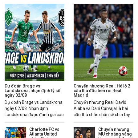
Dự đoán Brage vs
Chuyển nhượng Real: Hé lộ 2
Landskrona, nhận định tỷ số
cầu thủ đầu tiên rời Real
ngày 02/08
Madrid
Dự đoán Brage vs Landskrona
Chuyển nhượng Real: David
ngày 02/08. Nhận định
Alaba và Dani Carvajal là hai
Landskrona được đánh giá cao
cầu thủ chắc chắn sẽ chia tay
hơn nhờ chuỗi phong độ ổn
Real Madrid trong mùa hè
định.
2026.
Charlotte FC vs
Chuyển nhượng:
Atlanta United
MU choáng váng