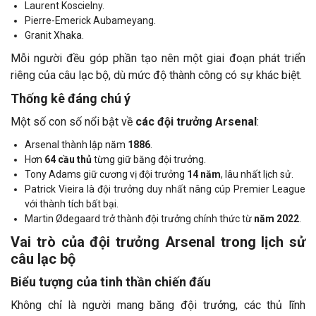
Laurent Koscielny.
Pierre-Emerick Aubameyang.
Granit Xhaka.
Mỗi người đều góp phần tạo nên một giai đoạn phát triển
riêng của câu lạc bộ, dù mức độ thành công có sự khác biệt.
Thống kê đáng chú ý
Một số con số nổi bật về
các đội trưởng Arsenal
:
Arsenal thành lập năm
1886
.
Hơn
64 cầu thủ
từng giữ băng đội trưởng.
Tony Adams giữ cương vị đội trưởng
14 năm
, lâu nhất lịch sử.
Patrick Vieira là đội trưởng duy nhất nâng cúp Premier League
với thành tích bất bại.
Martin Ødegaard trở thành đội trưởng chính thức từ
năm 2022
.
Vai trò của đội trưởng Arsenal trong lịch sử
câu lạc bộ
Biểu tượng của tinh thần chiến đấu
Không chỉ là người mang băng đội trưởng, các thủ lĩnh