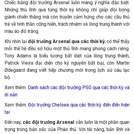
Chiếc băng đội trưởng Arsenal luôn mang ý nghĩa đặc biệt.
Những thủ lĩnh qua từng thời kỳ không chỉ giúp đội bóng
giành chiến thắng mà còn truyền cảm hứng cho các cầu thủ
trẻ về tinh thần cống hiến, trách nhiệm và lòng trung thành với
màu áo đỏ trắng.
Khi nhìn lại
đội trưởng Arsenal qua các thời kỳ
, có thể thấy
mỗi thế hệ đều sở hữu một thủ lĩnh mang phong cách riêng.
Tony Adams là biểu tượng bất diệt của lòng trung thành,
Patrick Vieira đại diện cho kỷ nguyên bất bại, còn Martin
Ødegaard đang viết tiếp chương mới trong lịch sử câu lạc
bộ.
Xem thêm:
Danh sách các đội trưởng PSG qua các thời kỳ và
di sản
Xem thêm:
Đội trưởng Chelsea qua các thời kỳ đến đến hiện
tại
Đến nay,
các đội trưởng Arsenal
vẫn luôn là một phần quan
trọng trong bản sắc của Pháo thủ. Với tài năng, bản lĩnh và