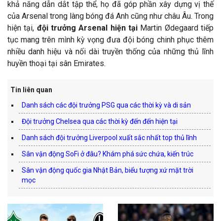
khả năng dẫn dắt tập thể, họ đã góp phần xây dựng vị thế
của Arsenal trong làng bóng đá Anh cũng như châu Âu. Trong
hiện tại,
đội trưởng Arsenal hiện tại
Martin Ødegaard tiếp
tục mang trên mình kỳ vọng đưa đội bóng chinh phục thêm
nhiều danh hiệu và nối dài truyền thống của những thủ lĩnh
huyền thoại tại sân Emirates.
Tin liên quan
Danh sách các đội trưởng PSG qua các thời kỳ và di sản
Đội trưởng Chelsea qua các thời kỳ đến đến hiện tại
Danh sách đội trưởng Liverpool xuất sắc nhất top thủ lĩnh
Sân vận động SoFi ở đâu? Khám phá sức chứa, kiến trúc
Sân vận động quốc gia Nhật Bản, biểu tượng xứ mặt trời
mọc