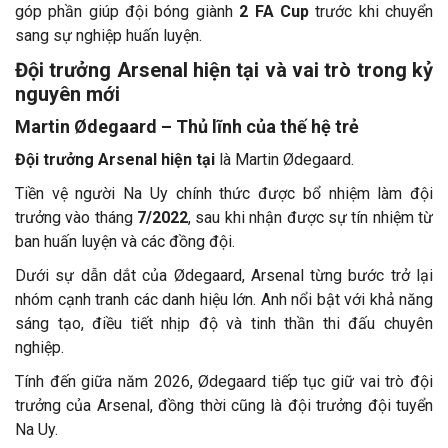
góp phần giúp đội bóng giành
2 FA Cup
trước khi chuyển
sang sự nghiệp huấn luyện.
Đội trưởng Arsenal hiện tại và vai trò trong kỷ
nguyên mới
Martin Ødegaard – Thủ lĩnh của thế hệ trẻ
Đội trưởng Arsenal hiện tại
là Martin Ødegaard.
Tiền vệ người Na Uy chính thức được bổ nhiệm làm đội
trưởng vào tháng
7/2022
, sau khi nhận được sự tín nhiệm từ
ban huấn luyện và các đồng đội.
Dưới sự dẫn dắt của Ødegaard, Arsenal từng bước trở lại
nhóm cạnh tranh các danh hiệu lớn. Anh nổi bật với khả năng
sáng tạo, điều tiết nhịp độ và tinh thần thi đấu chuyên
nghiệp.
Tính đến giữa năm 2026, Ødegaard tiếp tục giữ vai trò đội
trưởng của Arsenal, đồng thời cũng là đội trưởng đội tuyển
Na Uy.