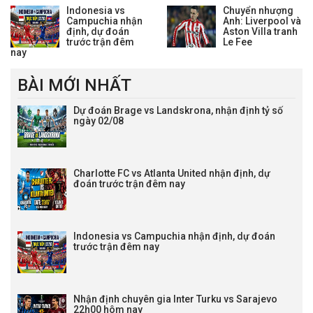
Indonesia vs
Chuyển nhượng
Campuchia nhận
Anh: Liverpool và
định, dự đoán
Aston Villa tranh
trước trận đêm
Le Fee
nay
BÀI MỚI NHẤT
Dự đoán Brage vs Landskrona, nhận định tỷ số
ngày 02/08
Charlotte FC vs Atlanta United nhận định, dự
đoán trước trận đêm nay
Indonesia vs Campuchia nhận định, dự đoán
trước trận đêm nay
Nhận định chuyên gia Inter Turku vs Sarajevo
22h00 hôm nay