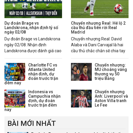
Dự đoán Brage vs
Chuyển nhượng Real: Hé lộ 2
Landskrona, nhận định tỷ số
cầu thủ đầu tiên rời Real
ngày 02/08
Madrid
Dự đoán Brage vs Landskrona
Chuyển nhượng Real: David
ngày 02/08. Nhận định
Alaba và Dani Carvajal là hai
Landskrona được đánh giá cao
cầu thủ chắc chắn sẽ chia tay
hơn nhờ chuỗi phong độ ổn
Real Madrid trong mùa hè
định.
2026.
Charlotte FC vs
Chuyển nhượng:
Atlanta United
MU choáng váng
nhận định, dự
thương vụ 50
đoán trước trận
triệu Bảng
đêm nay
Indonesia vs
Chuyển nhượng
Campuchia nhận
Anh: Liverpool và
định, dự đoán
Aston Villa tranh
trước trận đêm
Le Fee
nay
BÀI MỚI NHẤT