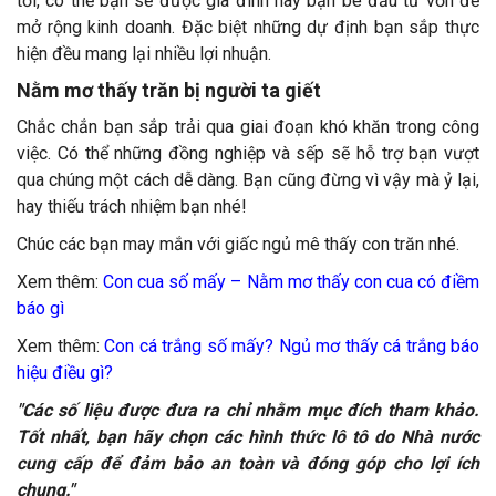
tới, có thể bạn sẽ được gia đình hay bạn bè đầu tư vốn để
mở rộng kinh doanh. Đặc biệt những dự định bạn sắp thực
hiện đều mang lại nhiều lợi nhuận.
Nằm mơ thấy trăn bị người ta giết
Chắc chắn bạn sắp trải qua giai đoạn khó khăn trong công
việc. Có thể những đồng nghiệp và sếp sẽ hỗ trợ bạn vượt
qua chúng một cách dễ dàng. Bạn cũng đừng vì vậy mà ỷ lại,
hay thiếu trách nhiệm bạn nhé!
Chúc các bạn may mắn với giấc ngủ mê thấy con trăn nhé.
Xem thêm:
Con cua số mấy – Nằm mơ thấy con cua có điềm
báo gì
Xem thêm:
Con cá trắng số mấy? Ngủ mơ thấy cá trắng báo
hiệu điều gì?
"Các số liệu được đưa ra chỉ nhằm mục đích tham khảo.
Tốt nhất, bạn hãy chọn các hình thức lô tô do Nhà nước
cung cấp để đảm bảo an toàn và đóng góp cho lợi ích
chung."