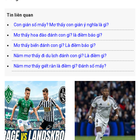
Tin liên quan
Con gián số mấy? Mơ thấy con gián ý nghĩa là gì?
Mơ thấy hoa đào đánh con gì? là điềm báo gì?
Mơ thấy biển đánh con gì? Là điềm báo gì?
Nằm mơ thấy đi du lịch đánh con gì? Là điềm gì?
Nằm mơ thấy giết rắn là điềm gì? Đánh số mấy?