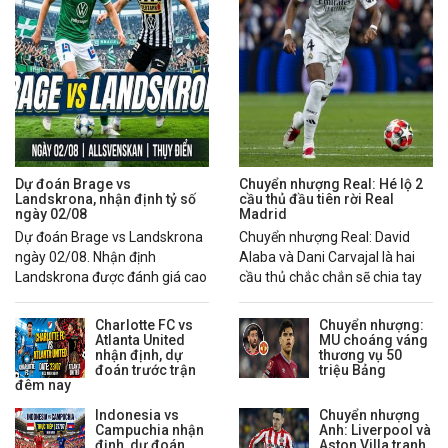
Dự đoán Brage vs
Chuyển nhượng Real: Hé lộ 2
Landskrona, nhận định tỷ số
cầu thủ đầu tiên rời Real
ngày 02/08
Madrid
Dự đoán Brage vs Landskrona
Chuyển nhượng Real: David
ngày 02/08. Nhận định
Alaba và Dani Carvajal là hai
Landskrona được đánh giá cao
cầu thủ chắc chắn sẽ chia tay
hơn nhờ chuỗi phong độ ổn
Real Madrid trong mùa hè
định.
2026.
Charlotte FC vs
Chuyển nhượng:
Atlanta United
MU choáng váng
nhận định, dự
thương vụ 50
đoán trước trận
triệu Bảng
đêm nay
Indonesia vs
Chuyển nhượng
Campuchia nhận
Anh: Liverpool và
định, dự đoán
Aston Villa tranh