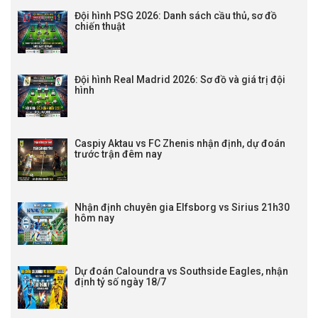
Đội hình PSG 2026: Danh sách cầu thủ, sơ đồ
chiến thuật
Đội hình Real Madrid 2026: Sơ đồ và giá trị đội
hình
Caspiy Aktau vs FC Zhenis nhận định, dự đoán
trước trận đêm nay
Nhận định chuyên gia Elfsborg vs Sirius 21h30
hôm nay
Dự đoán Caloundra vs Southside Eagles, nhận
định tỷ số ngày 18/7