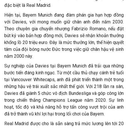
đặc biệt là Real Madrid.
Hiện tại, Bayern Munich đang đàm phán gia hạn hợp đồng
với Davies, với mong muốn giữ chân anh đến năm 2030.
Theo chuyên gia chuyển nhượng Fabrizio Romano, nếu đặt
bút ký vào bản hợp đồng mới, Davies sẽ nhận khoản thưởng
khổng lồ 20 triệu euro. Đây là mức thưởng lớn, thể hiện quyết
tâm của đội bóng nước Đức trong việc giữ chân hậu vệ sinh
năm 2000 này.
Sự nghiệp của Davies tại Bayern Munich đã trải qua những
bước tiến đáng kinh ngạc. Từ một cầu thủ chạy cánh trẻ tuổi
tại Vancouver Whitecaps, anh đã phát triển thành một trong
những hậu vệ trái xuất sắc nhất thế giới. Với 218 lần ra sân,
Davies đã giành 5 chức vô địch Bundesliga và góp công lớn
trong chiến thắng Champions League năm 2020. Sự linh
hoạt, tốc độ và khả năng hỗ trợ tấn công vượt trội của anh
đã trở thành vũ khí lợi hại trong lối chơi của Bayern.
Real Madrid được cho là sẵn sàng trả mức lương lên tới 20