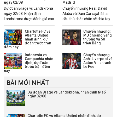
ngày 02/08
Madrid
Dự đoán Brage vs Landskrona
Chuyển nhượng Real: David
ngày 02/08. Nhận định
Alaba và Dani Carvajal là hai
Landskrona được đánh giá cao
cầu thủ chắc chắn sẽ chia tay
hơn nhờ chuỗi phong độ ổn
Real Madrid trong mùa hè
định.
2026.
Charlotte FC vs
Chuyển nhượng:
Atlanta United
MU choáng váng
nhận định, dự
thương vụ 50
đoán trước trận
triệu Bảng
đêm nay
Indonesia vs
Chuyển nhượng
Campuchia nhận
Anh: Liverpool và
định, dự đoán
Aston Villa tranh
trước trận đêm
Le Fee
nay
BÀI MỚI NHẤT
Dự đoán Brage vs Landskrona, nhận định tỷ số
ngày 02/08
Charlotte FC vs Atlanta United nhận định, dự