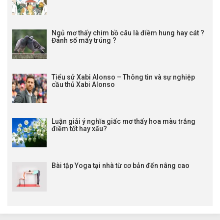
Ngủ mơ thấy chim bồ câu là điềm hung hay cát ?
Đánh số mấy trúng ?
Tiểu sử Xabi Alonso – Thông tin và sự nghiệp
cầu thủ Xabi Alonso
Luận giải ý nghĩa giấc mơ thấy hoa màu trắng
điềm tốt hay xấu?
Bài tập Yoga tại nhà từ cơ bản đến nâng cao