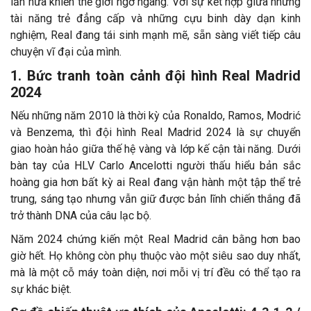
lần nữa khiến thế giới ngỡ ngàng. Với sự kết hợp giữa những
tài năng trẻ đẳng cấp và những cựu binh dày dạn kinh
nghiệm, Real đang tái sinh mạnh mẽ, sẵn sàng viết tiếp câu
chuyện vĩ đại của mình.
1. Bức tranh toàn cảnh đội hình Real Madrid
2024
Nếu những năm 2010 là thời kỳ của Ronaldo, Ramos, Modrić
và Benzema, thì đội hình Real Madrid 2024 là sự chuyển
giao hoàn hảo giữa thế hệ vàng và lớp kế cận tài năng. Dưới
bàn tay của HLV Carlo Ancelotti người thấu hiểu bản sắc
hoàng gia hơn bất kỳ ai Real đang vận hành một tập thể trẻ
trung, sáng tạo nhưng vẫn giữ được bản lĩnh chiến thắng đã
trở thành DNA của câu lạc bộ.
Năm 2024 chứng kiến một Real Madrid cân bằng hơn bao
giờ hết. Họ không còn phụ thuộc vào một siêu sao duy nhất,
mà là một cỗ máy toàn diện, nơi mỗi vị trí đều có thể tạo ra
sự khác biệt.