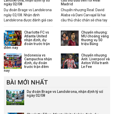
Landskrona, nhận định tỷ số
cầu thủ đầu tiên rời Real
ngày 02/08
Madrid
Dự đoán Brage vs Landskrona
Chuyển nhượng Real: David
ngày 02/08. Nhận định
Alaba và Dani Carvajal là hai
Landskrona được đánh giá cao
cầu thủ chắc chắn sẽ chia tay
hơn nhờ chuỗi phong độ ổn
Real Madrid trong mùa hè
định.
2026.
Charlotte FC vs
Chuyển nhượng:
Atlanta United
MU choáng váng
nhận định, dự
thương vụ 50
đoán trước trận
triệu Bảng
đêm nay
Indonesia vs
Chuyển nhượng
Campuchia nhận
Anh: Liverpool và
định, dự đoán
Aston Villa tranh
trước trận đêm
Le Fee
nay
BÀI MỚI NHẤT
Dự đoán Brage vs Landskrona, nhận định tỷ số
ngày 02/08