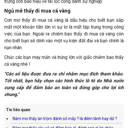
trứng còn báo hiệu về tài lộc công danh sự nghiệp.
Ngủ mê thấy đi mua cá vàng
Cơn mơ thấy đi mua cá vàng là dấu hiệu cho biết bạn sắp
mất một khoản tiền lớn vì sự lơ là mất tập trung trong công
việc của bạn. Ngoài ra chiêm bao thấy đi mua cá vàng còn
cho biết bạn sẽ dính vào một vụ kiện đất đai và bạn chính là
nạn nhân.
Chúc các bạn may mắn và trúng lớn với giấc chiêm bao thấy
cá vàng nhé !
"Các số liệu được đưa ra chỉ nhằm mục đích tham khảo.
Tốt nhất, bạn hãy chọn các hình thức lô tô do Nhà nước
cung cấp để đảm bảo an toàn và đóng góp cho lợi ích
chung."
Tin liên quan
Nằm mơ thấy ăn trộm đánh số mấy ? là điềm lành hay dữ ?
Nằm mơ thấy câu cá có điềm báo gì, đánh con gì ăn chắc