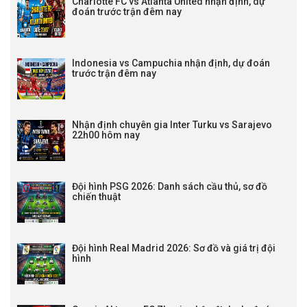
Charlotte FC vs Atlanta United nhận định, dự
đoán trước trận đêm nay
Indonesia vs Campuchia nhận định, dự đoán
trước trận đêm nay
Nhận định chuyên gia Inter Turku vs Sarajevo
22h00 hôm nay
Đội hình PSG 2026: Danh sách cầu thủ, sơ đồ
chiến thuật
Đội hình Real Madrid 2026: Sơ đồ và giá trị đội
hình