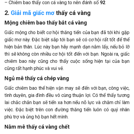
– Chiêm bao thấy con cá vàng to nên đánh số
92
2.
Giải mã giấc mơ
thấy cá vàng
Mộng chiêm bao thấy bắt cá vàng
Giấc mộng cho biết cơ hội thăng tiến của bạn đã tới khi gặp
giấc mơ này. Đặc biệt sắp tới bạn sẽ có cơ hội rất tốt để thể
hiện bản thân. Lúc này bạn hãy mạnh dạn nắm lấy, nếu bỏ lỡ
thì sẽ không còn nhiều cơ hội tốt đến với bạn. Ngoài ra, giấc
chiêm bao này cũng cho thấy cuộc sống hiện tại của bạn
cũng rất hạnh phúc và vui vẻ.
Ngủ mê thấy cá chép vàng
Giấc chiêm bao thể hiện vận may sẽ đến với bạn, công việc,
tình duyên, gia đình đều vô cùng thuận lợi. Có thể thấy tương
lai chắc chắn bạn sẽ tiến xa hơn nếu nỗ lực và chăm chỉ làm
việc. Đặc biệt trên con đường thăng tiến luôn có quý nhân
phù trợ và ủng hộ bạn hết mình.
Nằm mê thấy cá vàng chết