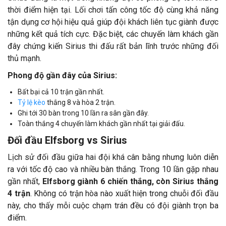
thời điểm hiện tại. Lối chơi tấn công tốc độ cùng khả năng
tận dụng cơ hội hiệu quả giúp đội khách liên tục giành được
những kết quả tích cực. Đặc biệt, các chuyến làm khách gần
đây chứng kiến Sirius thi đấu rất bản lĩnh trước những đối
thủ mạnh.
Phong độ gần đây của Sirius:
Bất bại cả 10 trận gần nhất.
Tỷ lệ kèo
thắng 8 và hòa 2 trận.
Ghi tới 30 bàn trong 10 lần ra sân gần đây.
Toàn thắng 4 chuyến làm khách gần nhất tại giải đấu.
Đối đầu Elfsborg vs Sirius
Lịch sử đối đầu giữa hai đội khá cân bằng nhưng luôn diễn
ra với tốc độ cao và nhiều bàn thắng. Trong 10 lần gặp nhau
gần nhất,
Elfsborg giành 6 chiến thắng, còn Sirius thắng
4 trận
. Không có trận hòa nào xuất hiện trong chuỗi đối đầu
này, cho thấy mỗi cuộc chạm trán đều có đội giành trọn ba
điểm.