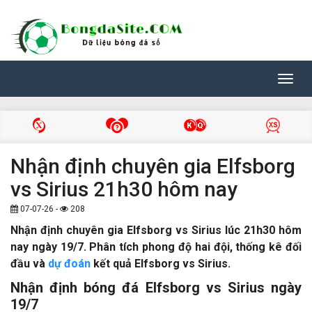
Toggl
navig
Nhận định chuyên gia Elfsborg
vs Sirius 21h30 hôm nay
07-07-26 -
208
Nhận định chuyên gia Elfsborg vs Sirius lúc 21h30 hôm
nay ngày 19/7. Phân tích phong độ hai đội, thống kê đối
đầu và
dự đoán
kết quả Elfsborg vs Sirius.
Nhận định bóng đá Elfsborg vs Sirius ngày
19/7