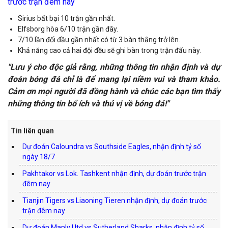
trước trận đêm nay
Sirius bất bại 10 trận gần nhất.
Elfsborg hòa 6/10 trận gần đây.
7/10 lần đối đầu gần nhất có từ 3 bàn thắng trở lên.
Khả năng cao cả hai đội đều sẽ ghi bàn trong trận đấu này.
"Lưu ý cho độc giả rằng, những thông tin nhận định và dự
đoán bóng đá chỉ là để mang lại niềm vui và tham khảo.
Cảm ơn mọi người đã đồng hành và chúc các bạn tìm thấy
những thông tin bổ ích và thú vị về bóng đá!"
Tin liên quan
Dự đoán Caloundra vs Southside Eagles, nhận định tỷ số
ngày 18/7
Pakhtakor vs Lok. Tashkent nhận định, dự đoán trước trận
đêm nay
Tianjin Tigers vs Liaoning Tieren nhận định, dự đoán trước
trận đêm nay
Dự đoán Manly Utd vs Sutherland Sharks, nhận định tỷ số