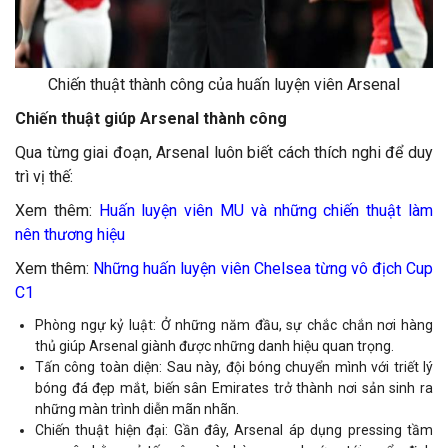
Chiến thuật thành công của huấn luyện viên Arsenal
Chiến thuật giúp Arsenal thành công
Qua từng giai đoạn, Arsenal luôn biết cách thích nghi để duy
trì vị thế:
Xem thêm:
Huấn luyện viên MU và những chiến thuật làm
nên thương hiệu
Xem thêm:
Những huấn luyện viên Chelsea từng vô địch Cup
C1
Phòng ngự kỷ luật: Ở những năm đầu, sự chắc chắn nơi hàng
thủ giúp Arsenal giành được những danh hiệu quan trọng.
Tấn công toàn diện: Sau này, đội bóng chuyển mình với triết lý
bóng đá đẹp mắt, biến sân Emirates trở thành nơi sản sinh ra
những màn trình diễn mãn nhãn.
Chiến thuật hiện đại: Gần đây, Arsenal áp dụng pressing tầm