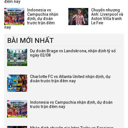
đêm nay
Indonesia vs
Chuyển nhượng
Campuchia nhận
Anh: Liverpool và
định, dự đoán
Aston Villa tranh
trước trận đêm
Le Fee
nay
BÀI MỚI NHẤT
Dự đoán Brage vs Landskrona, nhận định tỷ số
ngày 02/08
Charlotte FC vs Atlanta United nhận định, dự
đoán trước trận đêm nay
Indonesia vs Campuchia nhận định, dự đoán
trước trận đêm nay