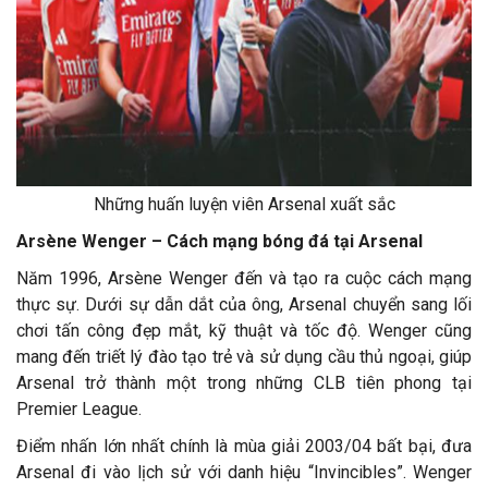
Những huấn luyện viên Arsenal xuất sắc
Arsène Wenger – Cách mạng bóng đá tại Arsenal
Năm 1996, Arsène Wenger đến và tạo ra cuộc cách mạng
thực sự. Dưới sự dẫn dắt của ông, Arsenal chuyển sang lối
chơi tấn công đẹp mắt, kỹ thuật và tốc độ. Wenger cũng
mang đến triết lý đào tạo trẻ và sử dụng cầu thủ ngoại, giúp
Arsenal trở thành một trong những CLB tiên phong tại
Premier League.
Điểm nhấn lớn nhất chính là mùa giải 2003/04 bất bại, đưa
Arsenal đi vào lịch sử với danh hiệu “Invincibles”. Wenger