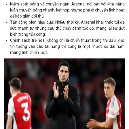
Kiểm soát bóng và chuyền ngắn: Arsenal nổi bật với khả năng
luân chuyển bóng nhanh, kết hợp những pha di chuyển linh hoạt
để kéo giãn đối thủ.
Tấn công biên hiệu quả: Nhiều thời kỳ, Arsenal khai thác tối đa
sức mạnh từ những cầu thủ chạy cánh tốc độ, mang lại sự đột
biến trong tấn công.
Chính sách trẻ hóa: Không chỉ là chiến thuật trong thi đấu, việc
tin tưởng vào các tài năng trẻ cũng là một “nước cờ dài hạn”
mang tính chiến lược.