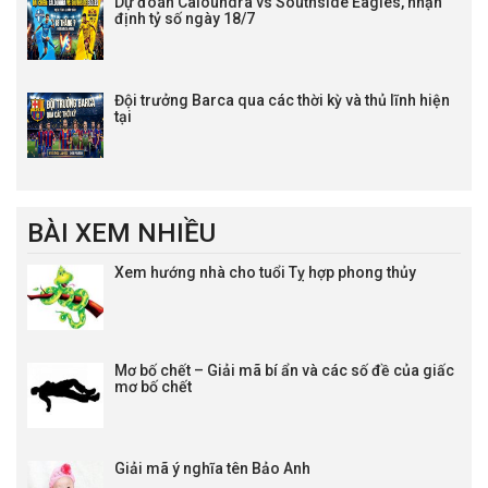
Dự đoán Caloundra vs Southside Eagles, nhận
định tỷ số ngày 18/7
Đội trưởng Barca qua các thời kỳ và thủ lĩnh hiện
tại
BÀI XEM NHIỀU
Xem hướng nhà cho tuổi Tỵ hợp phong thủy
Mơ bố chết – Giải mã bí ẩn và các số đề của giấc
mơ bố chết
Giải mã ý nghĩa tên Bảo Anh