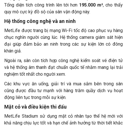
Tổng diện tích công trình lên tới hơn
195.000 m²
, cho thấy
quy mô cực kỳ đồ sộ của sân vận động này.
Hệ thống công nghệ và an ninh
MetLife được trang bị mạng Wi-Fi tốc độ cao phục vụ hàng
chục nghìn người cùng lúc. Hệ thống camera giám sát hiện
đại giúp đảm bảo an ninh trong các sự kiện lớn có đông
khán giả.
Ngoài ra, sân còn tích hợp công nghệ kiểm soát vé điện tử
và hệ thống âm thanh đạt chuẩn quốc tế nhằm mang lại trải
nghiệm tốt nhất cho người xem.
Các khu vực ăn uống, giải trí và mua sắm bên trong sân
cũng được đầu tư mạnh với hàng trăm quầy dịch vụ hoạt
động liên tục trong mỗi sự kiện.
Mặt cỏ và điều kiện thi đấu
MetLife Stadium sử dụng mặt cỏ nhân tạo thế hệ mới với
khả năng chịu lực tốt và hạn chế ảnh hưởng từ thời tiết khắc