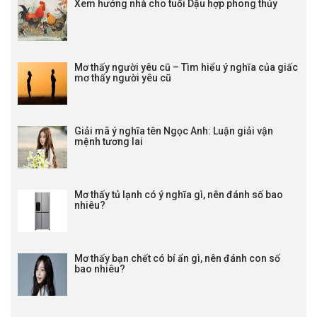
Xem hướng nhà cho tuổi Dậu hợp phong thủy
Mơ thấy người yêu cũ – Tìm hiểu ý nghĩa của giấc
mơ thấy người yêu cũ
Giải mã ý nghĩa tên Ngọc Anh: Luận giải vận
mệnh tương lai
Mơ thấy tủ lạnh có ý nghĩa gì, nên đánh số bao
nhiêu?
Mơ thấy bạn chết có bí ẩn gì, nên đánh con số
bao nhiêu?