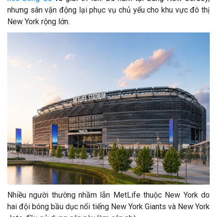
nhưng sân vận động lại phục vụ chủ yếu cho khu vực đô thị
New York rộng lớn.
Nhiều người thường nhầm lẫn MetLife thuộc New York do
hai đội bóng bầu dục nổi tiếng New York Giants và New York