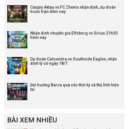
Caspiy Aktau vs FC Zhenis nhận định, dự đoán
trước trận đêm nay
Nhận định chuyên gia Elfsborg vs Sirius 21h30
hôm nay
Dự đoán Caloundra vs Southside Eagles, nhận
định tỷ số ngày 18/7
Đội trưởng Barca qua các thời kỳ và thủ lĩnh hiện
tại
BÀI XEM NHIỀU