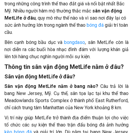
trong những công trình thể thao đắt giá và nổi bật nhất Bắc
Mỹ. Nhiều người hâm mộ thường thắc mắc
sân vận động
MetLife ở đâu
, quy mô như thế nào và vì sao nơi đây lại có
sức ảnh hưởng lớn trong ngành thể thao
bóng đá
giải trí toàn
cầu.
Bên cạnh bóng bầu dục và
bongdaso
, sân MetLife còn là
nơi diễn ra các buổi hòa nhạc đình đám với lượng khán giả
lên tới hàng chục nghìn người mỗi sự kiện.
Thông tin sân vận động MetLife nằm ở đâu?
Sân vận động MetLife ở đâu?
Sân vận động MetLife nằm ở bang nào?
Câu trả lời là
bang New Jersey, Mỹ. Cụ thể, sân tọa lạc tại khu thể thao
Meadowlands Sports Complex ở thành phố East Rutherford,
chỉ cách trung tâm Manhattan của New York khoảng 8 km.
Vị trí này giúp MetLife trở thành địa điểm thuận lợi cho việc
tổ chức các sự kiện thể thao trận đấu bóng đá ảnh hưởng
kèo bóng đá
và giải trí lớn. Dù nằm tại bang New Jersey,