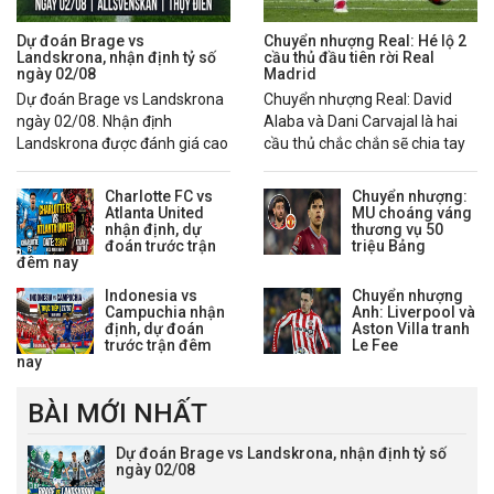
Dự đoán Brage vs
Chuyển nhượng Real: Hé lộ 2
Landskrona, nhận định tỷ số
cầu thủ đầu tiên rời Real
ngày 02/08
Madrid
Dự đoán Brage vs Landskrona
Chuyển nhượng Real: David
ngày 02/08. Nhận định
Alaba và Dani Carvajal là hai
Landskrona được đánh giá cao
cầu thủ chắc chắn sẽ chia tay
hơn nhờ chuỗi phong độ ổn
Real Madrid trong mùa hè
định.
2026.
Charlotte FC vs
Chuyển nhượng:
Atlanta United
MU choáng váng
nhận định, dự
thương vụ 50
đoán trước trận
triệu Bảng
đêm nay
Indonesia vs
Chuyển nhượng
Campuchia nhận
Anh: Liverpool và
định, dự đoán
Aston Villa tranh
trước trận đêm
Le Fee
nay
BÀI MỚI NHẤT
Dự đoán Brage vs Landskrona, nhận định tỷ số
ngày 02/08