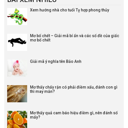
Xem hướng nhà cho tuổi Tỵ hợp phong thủy
Mơ bố chết – Giải mã bí ẩn và các số đề của giấc
mơ bố chết
Giải mã ý nghĩa tên Bảo Anh
Mơ thấy chấy rận có phải điềm xấu, đánh con gì
thì may mắn?
Mơ thấy quả cam báo hiệu điềm gì, nên đánh số
mấy?