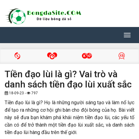
Toggl
navig
Tiền đạo lùi là gì? Vai trò và
danh sách tiền đạo lùi xuất sắc
18-09-23 -
797
Tiền đạo lùi là gì? Họ là những người sáng tạo và làm nổ lực
để tạo ra những cơ hội ghi bàn cho đội bóng của họ. Bài viết
này sẽ đưa bạn khám phá khái niệm tiền đạo lùi, các yếu tố
cần có để trở thành một tiền đạo lùi xuất sắc, và danh sách
tiền đạo lùi hàng đầu trên thế giới.