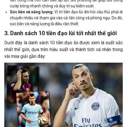
tấn công mà còn cần biết áp lực đối phương để giúp đội bóng
cướp bóng nhanh chóng và duy trì sự kiểm soát.
Sức bền và năng lượng:
Vị trí tiền đạo lùi đòi hỏi cầu thủ phải di
chuyển nhiều và tham gia vào cả tấn công và phòng ngự. Do đó,
sức bền và năng lượng là điều cần thiết.
3. Danh sách 10 tiền đạo lùi tốt nhất thế giới
Dưới đây là danh sách 10 tiền đạo lùi được xem là xuất sắc
nhất thế giới, dựa trên hiệu suất và thành tích cá nhân trong
vài mùa giải gần đây: