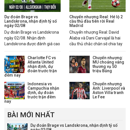
Dự đoán Brage vs
Chuyển nhượng Real: Hé lộ 2
Landskrona, nhận định tỷ số
cầu thủ đầu tiên rời Real
ngày 02/08
Madrid
Dự đoán Brage vs Landskrona
Chuyển nhượng Real: David
ngày 02/08. Nhận định
Alaba và Dani Carvajal là hai
Landskrona được đánh giá cao
cầu thủ chắc chắn sẽ chia tay
hơn nhờ chuỗi phong độ ổn
Real Madrid trong mùa hè
định.
2026.
Charlotte FC vs
Chuyển nhượng:
Atlanta United
MU choáng váng
nhận định, dự
thương vụ 50
đoán trước trận
triệu Bảng
đêm nay
Indonesia vs
Chuyển nhượng
Campuchia nhận
Anh: Liverpool và
định, dự đoán
Aston Villa tranh
trước trận đêm
Le Fee
nay
BÀI MỚI NHẤT
Dự đoán Brage vs Landskrona, nhận định tỷ số
ngày 02/08