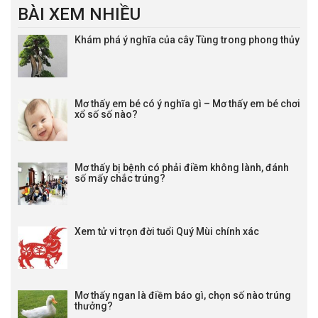
BÀI XEM NHIỀU
Khám phá ý nghĩa của cây Tùng trong phong thủy
Mơ thấy em bé có ý nghĩa gì – Mơ thấy em bé chơi
xổ số số nào?
Mơ thấy bị bệnh có phải điềm không lành, đánh
số mấy chắc trúng?
Xem tử vi trọn đời tuổi Quý Mùi chính xác
Mơ thấy ngan là điềm báo gì, chọn số nào trúng
thưởng?