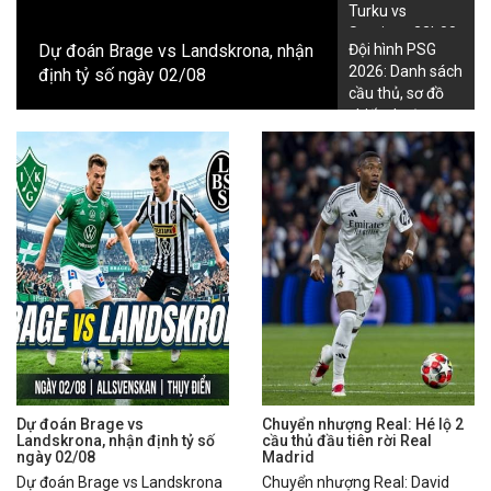
Turku vs
22:30
Lech Poznan
vs
Piast Gliwice
Sarajevo 22h00
, nhận
Charlotte FC vs Atlanta United nhận
Đội hình PSG
01:15
Korona Kielce
vs
Legia Wars.
0 : 0
-0.95
0.83
hôm nay
2026: Danh sách
định, dự đoán trước trận đêm nay
Lịch thi đấu VĐQG Bulgaria
cầu thủ, sơ đồ
chiến thuật
21:00
Botev Vratsa
vs
Slavia Sofia
21:00
Cherno More
vs
Ludogorets
21:00
Dunav Ruse
vs
Arda Kardzhali
1/2 : 0
0.84
1.00
21:00
Septemvri Sofia
vs
Cska Sofia
21:00
Botev Plovdiv
vs
Spartak Varna
21:00
Levski Sofia
vs
Lok. Plovdiv
21:00
Lok. Sofia
vs
CSKA 1948 Sofia
1/4 : 0
0.78
-0.94
Lịch thi đấu VĐQG Croatia
23:30
Rudes Zagreb
vs
NK Osijek
02:00
Lok. Zagreb
vs
HNK Gorica
0 : 1/2
-0.98
0.80
Dự đoán Brage vs
Chuyển nhượng Real: Hé lộ 2
Lịch thi đấu VĐQG Estonia
Landskrona, nhận định tỷ số
cầu thủ đầu tiên rời Real
ngày 02/08
Madrid
21:00
Paide Linname.
vs
Parnu JK Vaprus
Dự đoán Brage vs Landskrona
Chuyển nhượng Real: David