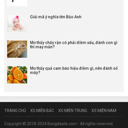
Lịch thi đấu Hạng 2 Đan Mạch
19:00
Aarhus Fremad
vs
HB Koge
0 : 3/4
0.85
-0.96
Giải mã ý nghĩa tên Bảo Anh
21:00
Hobro I.K.
vs
AB Gladsaxe
0 : 1/4
0.84
-0.95
Lịch thi đấu Hạng 2 Nhật Bản
12:45
Consa. Sapporo
vs
Tokushima Vortis
0 : 0
-0.86
0.75
Mơ thấy chấy rận có phải điềm xấu, đánh con gì
16:30
Fujieda MYFC
vs
Vegalta Sendai
1/4 : 0
-0.93
0.82
thì may mắn?
16:30
Vanraure Hachinohe
vs
Kataller Toyama
0 : 0
-0.92
0.80
17:00
Tegevajaro Miyazaki
vs
Yokohama FC
0 : 0
0.79
-0.93
17:00
Jubilo Iwata
vs
Blaublitz Akita
0 : 0
0.82
-0.93
Mơ thấy quả cam báo hiệu điềm gì, nên đánh số
mấy?
17:00
Oita Trinita
vs
Shonan Bellmare
1/4 : 0
0.78
-0.89
17:00
Omiya Ardija
vs
Alb. Niigata (JPN)
0 : 1/4
0.88
-0.99
17:30
Sagan Tosu
vs
Ventforet Kofu
0 : 1/2
-0.98
0.87
Lịch thi đấu Hạng 2 Argentina
01:00
Almirante Brown
vs
Ciudad Bolivar
0 : 1/2
0.94
0.88
TRANG CHỦ
XS MIỀN BẮC
XS MIỀN TRUNG
XS MIỀN NAM
01:00
Estudiantes BsAs
vs
Deportivo Madryn
0 : 1/2
0.95
0.87
01:00
Agropecuario AAC
vs
CA Guemes
0 : 1/2
0.78
-0.96
Copyright © 2018-2024 Bongdasite.com - All rights reserved.