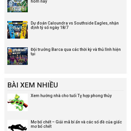
hôm nay
Lịch thi đấu Hạng 2 Ba Lan
20:30
Miedz Legnica
vs
Pogon Grodzisk
0 : 1/4
0.80
-0.96
Dự đoán Caloundra vs Southside Eagles, nhận
20:30
Puszcza Nie.
vs
Odra Opole
0 : 1/4
1.00
0.84
định tỷ số ngày 18/7
20:30
Stal Mielec
vs
Stal Rzeszow
0 : 3/4
0.74
-0.90
01:15
Podbeskidzie
vs
Lechia GD
0 : 1 1/2
-0.93
0.76
Đội trưởng Barca qua các thời kỳ và thủ lĩnh hiện
Lịch thi đấu Hạng 2 Iceland
tại
21:00
Volsungur
vs
HK Kopavogur
21:00
Grotta
vs
Throttur Rey.
3/4 : 0
-0.96
0.80
21:00
UMF Njardvik
vs
Vestri
0 : 1
0.88
0.96
BÀI XEM NHIỀU
Lịch thi đấu Hạng 2 Na Uy
21:00
Stabaek
vs
Lyn
0 : 1 1/4
0.85
0.99
Xem hướng nhà cho tuổi Tỵ hợp phong thủy
Lịch thi đấu Hạng 2 Phần Lan
22:00
SJK Akatemia
vs
PK-35
1/2 : 0
-0.99
0.88
22:00
Mơ bố chết – Giải mã bí ẩn và các số đề của giấc
KaPa
vs
EIF Ekenas
1/4 : 0
0.83
-0.94
mơ bố chết