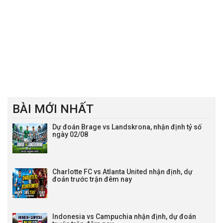
00:45
Deportivo Riestra
vs
Estudiantes LP
0 : 0
0.94
0.95
07:30
Independiente
vs
CA Platense
0 : 1/2
0.85
-0.96
Lịch thi đấu VĐQG Chi Lê
02:00
Huachipato
vs
Everton CD
0 : 0
-0.93
0.82
04:30
Coquimbo Unido
vs
La Serena
0 : 1
0.99
0.90
Lịch thi đấu VĐQG Colombia
02:00
Santa Fe
vs
Boyaca Chico
BÀI MỚI NHẤT
02:00
Santa Fe
vs
Boyaca Chico
0 : 1 1/4
-0.97
0.85
04:20
Fortaleza
vs
Cucuta
0 : 3/4
0.87
-0.99
Dự đoán Brage vs Landskrona, nhận định tỷ số
06:25
Pereira
vs
Santa Fe
ngày 02/08
06:25
Deportes Tolima
vs
Inter Bogota
0 : 3/4
0.86
-0.98
06:25
Deportes Tolima
vs
Inter Bogota
08:05
Alianza Petrolera
vs
Atl. Bucaramanga
Charlotte FC vs Atlanta United nhận định, dự
đoán trước trận đêm nay
08:30
Deportivo Pasto
vs
Deportivo Cali
0 : 0
0.90
0.98
08:30
Deportivo Pasto
vs
Deportivo Cali
Lịch thi đấu VĐQG Paraguay
Indonesia vs Campuchia nhận định, dự đoán