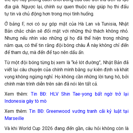
địa già. Ngược lại, chính sự quen thuộc này giúp họ thi đấu
tự tin và chủ động hơn trong mọi tình huống.
Ở bảng F, nơi có sự góp mặt của Hà Lan và Tunisia, Nhật
Bản chắc chắn sẽ đối mặt với những thử thách không nhỏ.
Nhưng nếu nhìn vào những gì họ đã thể hiện trong những
năm qua, có thể tin rằng đội bóng châu Á này không chỉ đến
để tham dự, mà đến để tạo nên dấu ấn.
Từ một đội bóng từng bị xem là “kẻ lót đường”, Nhật Bản đã
viết lại câu chuyện của chính mình bằng sự kiên định và khát
vọng không ngừng nghỉ. Họ không cần những lời tung hô, bởi
chính màn trình diễn trên sân đã nói lên tất cả.
Xem thêm:
Tin BĐ: HLV Shin Tae-yong bất ngờ trở lại
Indonesia gây tò mò
Xem thêm:
Tin BĐ: Greenwood vướng tranh cãi kỷ luật tại
Marseille
Và khi World Cup 2026 đang đến gần, câu hỏi không còn là