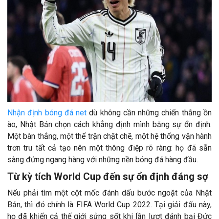
Nhận định bóng đá net
dù không cần những chiến thắng ồn
ào, Nhật Bản chọn cách khẳng định mình bằng sự ổn định.
Một bàn thắng, một thế trận chặt chẽ, một hệ thống vận hành
trơn tru tất cả tạo nên một thông điệp rõ ràng: họ đã sẵn
sàng đứng ngang hàng với những nền bóng đá hàng đầu.
Từ kỳ tích World Cup đến sự ổn định đáng sợ
Nếu phải tìm một cột mốc đánh dấu bước ngoặt của Nhật
Bản, thì đó chính là FIFA World Cup 2022. Tại giải đấu này,
họ đã khiến cả thế giới sửng sốt khi lần lượt đánh bại Đức