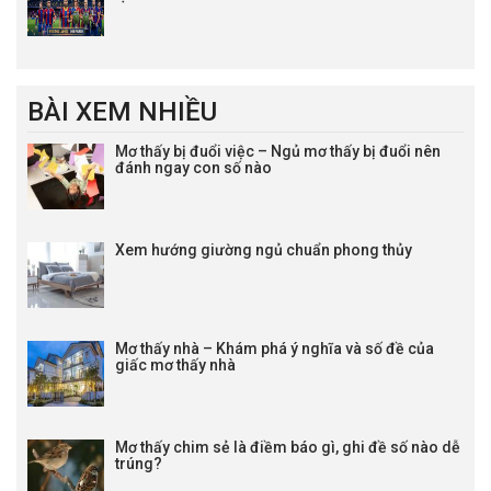
BÀI XEM NHIỀU
Mơ thấy bị đuổi việc – Ngủ mơ thấy bị đuổi nên
đánh ngay con số nào
Xem hướng giường ngủ chuẩn phong thủy
Mơ thấy nhà – Khám phá ý nghĩa và số đề của
giấc mơ thấy nhà
Mơ thấy chim sẻ là điềm báo gì, ghi đề số nào dễ
trúng?