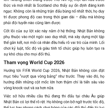
Đức và mới nhất là Scotland cho thấy sự ổn định đáng kinh
ngạc. Không còn là những trận đấu bùng nổ nhất thời, họ duy
trì được phong độ cao trong thời gian dài – điều mà không
phải đội tuyển nào cũng làm được.
Cốt lõi của sự lột xác này nằm ở hệ thống. Nhật Bản không
phụ thuộc vào một ngôi sao duy nhất, mà xây dựng một tập
thể gắn kết, nơi mỗi cá nhân đều hiểu rõ vai trò của mình. Lối
chơi kỷ luật, tốc độ và giàu tính tổ chức giúp họ luôn tạo ra
sự khó chịu cho mọi đối thủ.
Tham vọng World Cup 2026
Hướng tới FIFA World Cup 2026, Nhật Bản không còn đặt
mục tiêu “vượt qua vòng bảng” như trước. Thay vào đó, họ
hướng đến những cột mốc lớn hơn thậm chí là tiến sâu vào
vòng knock-out và xa hơn nữa.
Việc sở hữu nhiều cầu thủ đang thi đấu tại châu Âu giúp
Nhật Bản có lợi thế rõ rệt. Họ không còn bỡ ngỡ trước tốc độ,
thể lực hay phong cách chơi bóng của các đối thủ đến từ lục