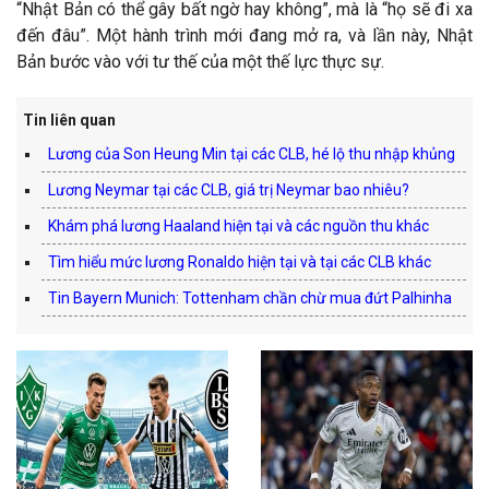
“Nhật Bản có thể gây bất ngờ hay không”, mà là “họ sẽ đi xa
đến đâu”. Một hành trình mới đang mở ra, và lần này, Nhật
Bản bước vào với tư thế của một thế lực thực sự.
Tin liên quan
Lương của Son Heung Min tại các CLB, hé lộ thu nhập khủng
Lương Neymar tại các CLB, giá trị Neymar bao nhiêu?
Khám phá lương Haaland hiện tại và các nguồn thu khác
Tìm hiểu mức lương Ronaldo hiện tại và tại các CLB khác
Tin Bayern Munich: Tottenham chần chừ mua đứt Palhinha