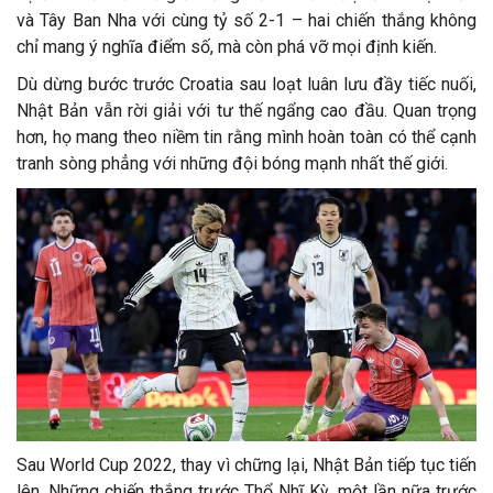
và Tây Ban Nha với cùng tỷ số 2-1 – hai chiến thắng không
chỉ mang ý nghĩa điểm số, mà còn phá vỡ mọi định kiến.
Dù dừng bước trước Croatia sau loạt luân lưu đầy tiếc nuối,
Nhật Bản vẫn rời giải với tư thế ngẩng cao đầu. Quan trọng
hơn, họ mang theo niềm tin rằng mình hoàn toàn có thể cạnh
tranh sòng phẳng với những đội bóng mạnh nhất thế giới.
Sau World Cup 2022, thay vì chững lại, Nhật Bản tiếp tục tiến
lên. Những chiến thắng trước Thổ Nhĩ Kỳ, một lần nữa trước