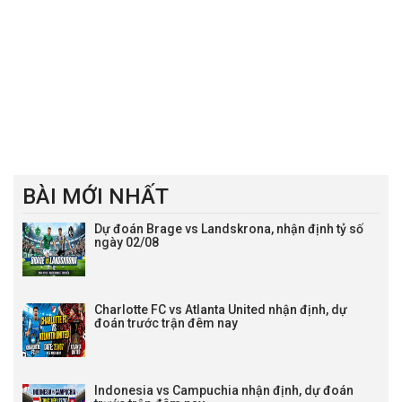
04:30
Coquimbo Unido
vs
La Serena
0 : 1
-0.92
0.80
Lịch thi đấu VĐQG Colombia
02:00
Santa Fe
vs
Boyaca Chico
02:00
Santa Fe
vs
Boyaca Chico
0 : 1
0.80
-0.98
04:20
Fortaleza
vs
Cucuta
0 : 3/4
0.84
0.98
06:25
Pereira
vs
Santa Fe
06:25
Deportes Tolima
vs
Inter Bogota
0 : 3/4
0.84
0.98
BÀI MỚI NHẤT
06:25
Deportes Tolima
vs
Inter Bogota
08:05
Alianza Petrolera
vs
Atl. Bucaramanga
Dự đoán Brage vs Landskrona, nhận định tỷ số
08:30
Deportivo Pasto
vs
Deportivo Cali
0 : 0
-0.93
0.75
ngày 02/08
08:30
Deportivo Pasto
vs
Deportivo Cali
Lịch thi đấu VĐQG Paraguay
Charlotte FC vs Atlanta United nhận định, dự
02:00
Sportivo Ameliano
vs
Cerro Porteno
1/4 : 0
-0.99
0.87
đoán trước trận đêm nay
Lịch thi đấu VĐQG Uruguay
01:00
Liverpool P. (URU)
vs
Albion FC (URU)
0 : 1/4
0.82
1.00
Indonesia vs Campuchia nhận định, dự đoán
04:30
CA Torque
vs
CA Penarol
1/4 : 0
0.92
0.90