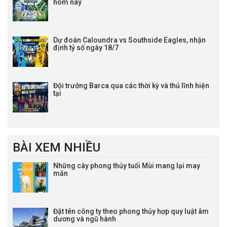
hôm nay
FT 1 - 1
Stal Mielec
vs
Stal Rzeszow
0 : 1
0.78
-0.94
01:15
Podbeskidzie
vs
Lechia GD
0 : 1 1/4
-0.99
0.83
Lịch thi đấu Hạng 2 Iceland
Dự đoán Caloundra vs Southside Eagles, nhận
định tỷ số ngày 18/7
21:00
Volsungur
vs
HK Kopavogur
FT 1 - 1
Grotta
vs
Throttur Rey.
3/4 : 0
1.00
0.84
FT 3 - 1
UMF Njardvik
vs
Vestri
0 : 1
0.81
-0.97
Đội trưởng Barca qua các thời kỳ và thủ lĩnh hiện
tại
Lịch thi đấu Hạng 2 Na Uy
FT 4 - 3
Stabaek
vs
Lyn
0 : 1 1/4
0.91
0.93
Lịch thi đấu Hạng 2 Phần Lan
BÀI XEM NHIỀU
FT 0 - 3
SJK Akatemia
vs
PK-35
1/2 : 0
-0.96
0.85
FT 0 - 1
KaPa
vs
EIF Ekenas
1/2 : 0
0.97
0.92
Những cây phong thủy tuổi Mùi mang lại may
mắn
Lịch thi đấu Hạng 2 Đan Mạch
FT 3 - 1
Aarhus Fremad
vs
HB Koge
0 : 3/4
0.94
0.95
FT 1 - 0
Hobro I.K.
vs
AB Gladsaxe
0 : 1/4
0.91
0.98
Đặt tên công ty theo phong thủy hợp quy luật âm
dương và ngũ hành
Lịch thi đấu Hạng 2 Nhật Bản