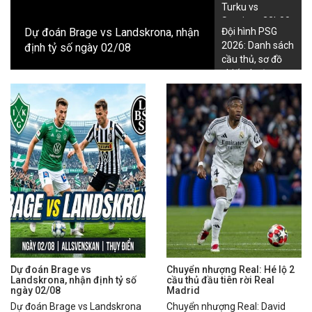
Turku vs
22:30
Lech Poznan
vs
Piast Gliwice
Sarajevo 22h00
 nhận
Charlotte FC vs Atlanta United nhận
Đội hình PSG
01:15
Korona Kielce
vs
Legia Wars.
0 : 0
-0.89
0.77
hôm nay
2026: Danh sách
định, dự đoán trước trận đêm nay
Lịch thi đấu VĐQG Bulgaria
cầu thủ, sơ đồ
chiến thuật
21:00
Botev Vratsa
vs
Slavia Sofia
21:00
Cherno More
vs
Ludogorets
21:00
Septemvri Sofia
vs
Cska Sofia
21:00
Botev Plovdiv
vs
Spartak Varna
21:00
Levski Sofia
vs
Lok. Plovdiv
22:59
Lok. Sofia
vs
CSKA 1948 Sofia
0 : 0
0.90
0.94
Lịch thi đấu VĐQG Croatia
23:30
Rudes Zagreb
vs
NK Osijek
3/4 : 0
0.88
0.94
02:00
Lok. Zagreb
vs
HNK Gorica
0 : 1/2
0.90
0.92
Lịch thi đấu VĐQG Estonia
Dự đoán Brage vs
Chuyển nhượng Real: Hé lộ 2
21:00
Paide Linname.
vs
Parnu JK Vaprus
Landskrona, nhận định tỷ số
cầu thủ đầu tiên rời Real
ngày 02/08
Madrid
22:59
Trans Narva
vs
Nomme Kalju
Dự đoán Brage vs Landskrona
Chuyển nhượng Real: David