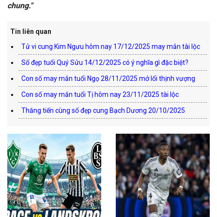
chung."
Tin liên quan
Tử vi cung Kim Ngưu hôm nay 17/12/2025 may mắn tài lộc
Số đẹp tuổi Quý Sửu 14/12/2025 có ý nghĩa gì đặc biệt?
Con số may mắn tuổi Ngọ 28/11/2025 mở lối thịnh vượng
Con số may mắn tuổi Tị hôm nay 23/11/2025 tài lộc
Thăng tiến cùng số đẹp cung Bạch Dương 20/10/2025