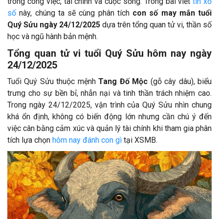
trong công việc, tài chính và cuộc sống. Trong bài viết
tin xổ
số
này, chúng ta sẽ cùng phân tích
con số may mắn tuổi
Quý Sửu ngày 24/12/2025
dựa trên tổng quan tử vi, thần số
học và ngũ hành bản mệnh.
Tổng quan tử vi tuổi Quý Sửu hôm nay ngày
24/12/2025
Tuổi Quý Sửu thuộc mệnh
Tang Đố Mộc
(gỗ cây dâu), biểu
trưng cho sự bền bỉ, nhẫn nại và tinh thần trách nhiệm cao.
Trong ngày 24/12/2025, vận trình của Quý Sửu nhìn chung
khá ổn định, không có biến động lớn nhưng cần chú ý đến
việc cân bằng cảm xúc và quản lý tài chính khi tham gia phân
tích lựa chọn
hôm nay đánh con gì
tại XSMB.