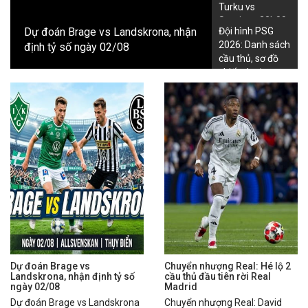
Turku vs
Sarajevo 22h00
Lịch thi đấu VĐQG Colombia
, nhận
Charlotte FC vs Atlanta United nhận
Đội hình PSG
hôm nay
2026: Danh sách
04:00
định, dự đoán trước trận đêm nay
Aguilas Doradas
vs
Llaneros FC
0 : 1/2
-0.95
0.84
0 : 
cầu thủ, sơ đồ
06:00
Inde.Medellin
vs
Millonarios
chiến thuật
06:00
Inde.Medellin
vs
Millonarios
0 : 0
0.82
-0.93
0 :
08:05
Junior Barranquilla
vs
Pereira
0 : 1 1/2
-0.97
0.86
0 : 
Lịch thi đấu VĐQG Ecuador
02:00
Tecnico Uni.
vs
Mushuc Runa
0 : 0
0.99
0.83
0 :
04:30
Libertad (ECU)
vs
Univ Catolica Quito
1/2 : 0
-0.97
0.79
1/4 
07:00
Dep.Cuenca
vs
Manta FC
0 : 3/4
0.99
0.83
0 : 
Lịch thi đấu VĐQG Uruguay
05:00
Dep. Maldonado
vs
Racing Club (URU)
0 : 0
0.86
0.96
0 :
Lịch thi đấu Hạng 2 Ba Lan
Dự đoán Brage vs
Chuyển nhượng Real: Hé lộ 2
00:00
Unia Skierniewice
vs
Arka Gdynia
1/4 : 0
0.99
0.85
1/4 
Landskrona, nhận định tỷ số
cầu thủ đầu tiên rời Real
ngày 02/08
Madrid
Lịch thi đấu Hạng 2 Na Uy
Dự đoán Brage vs Landskrona
Chuyển nhượng Real: David