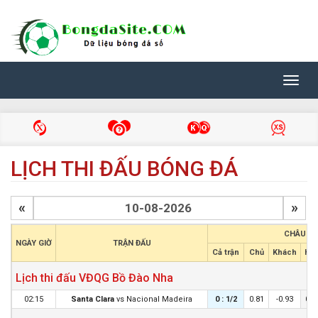
Toggl
navig
LỊCH THI ĐẤU BÓNG ĐÁ
«
»
CHÂU Á
NGÀY GIỜ
TRẬN ĐẤU
Cả trận
Chủ
Khách
Hiệ
Lịch thi đấu VĐQG Bồ Đào Nha
02:15
Santa Clara
vs
Nacional Madeira
0 : 1/2
0.81
-0.93
0 : 