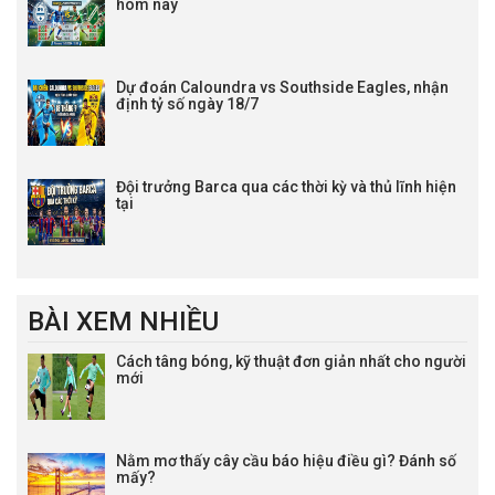
hôm nay
Dự đoán Caloundra vs Southside Eagles, nhận
định tỷ số ngày 18/7
Đội trưởng Barca qua các thời kỳ và thủ lĩnh hiện
tại
BÀI XEM NHIỀU
Cách tâng bóng, kỹ thuật đơn giản nhất cho người
mới
Nằm mơ thấy cây cầu báo hiệu điều gì? Đánh số
mấy?