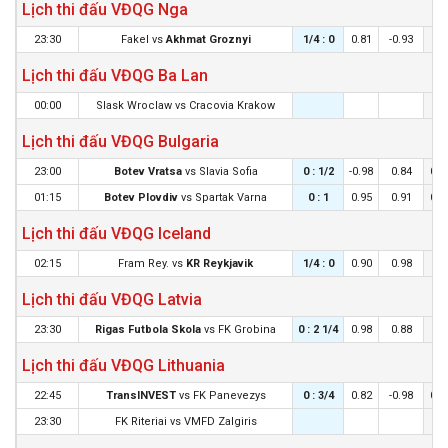
Lịch thi đấu VĐQG Nga
23:30
Fakel
vs
Akhmat Groznyi
1/4 : 0
0.81
-0.93
0 :
Lịch thi đấu VĐQG Ba Lan
00:00
Slask Wroclaw
vs
Cracovia Krakow
Lịch thi đấu VĐQG Bulgaria
23:00
Botev Vratsa
vs
Slavia Sofia
0 : 1/2
-0.98
0.84
0 : 
01:15
Botev Plovdiv
vs
Spartak Varna
0 : 1
0.95
0.91
0 : 
Lịch thi đấu VĐQG Iceland
02:15
Fram Rey.
vs
KR Reykjavik
1/4 : 0
0.90
0.98
0 :
Lịch thi đấu VĐQG Latvia
23:30
Rigas Futbola Skola
vs
FK Grobina
0 : 2 1/4
0.98
0.88
0 :
Lịch thi đấu VĐQG Lithuania
22:45
TransINVEST
vs
FK Panevezys
0 : 3/4
0.82
-0.98
0 : 
23:30
FK Riteriai
vs
VMFD Zalgiris