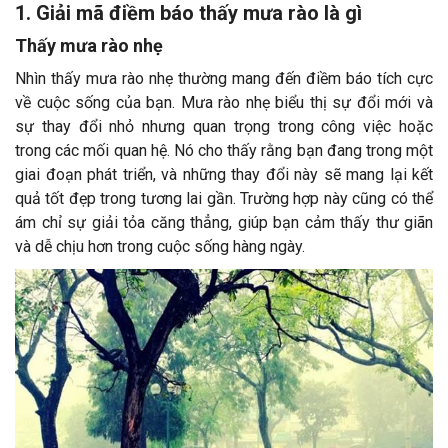
1. Giải mã điềm báo thấy mưa rào là gì
Thấy mưa rào nhẹ
Nhìn thấy mưa rào nhẹ thường mang đến điềm báo tích cực
về cuộc sống của bạn. Mưa rào nhẹ biểu thị sự đổi mới và
sự thay đổi nhỏ nhưng quan trọng trong công việc hoặc
trong các mối quan hệ. Nó cho thấy rằng bạn đang trong một
giai đoạn phát triển, và những thay đổi này sẽ mang lại kết
quả tốt đẹp trong tương lai gần. Trường hợp này cũng có thể
ám chỉ sự giải tỏa căng thẳng, giúp bạn cảm thấy thư giãn
và dễ chịu hơn trong cuộc sống hàng ngày.