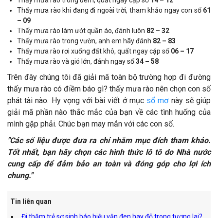
Thấy mưa rào trong đêm, quất ngay cặp số
14 – 12
Thấy mưa rào khi đang đi ngoài trời, tham khảo ngay con số
61
– 09
Thấy mưa rào làm ướt quần áo, đánh luôn
82 – 32
Thấy mưa rào trong vườn, anh em hãy đánh
82 – 83
Thấy mưa rào rơi xuống đất khô, quất ngay cặp số
06 – 17
Thấy mưa rào và gió lớn, đánh ngay số
34 – 58
Trên đây chúng tôi đã giải mã toàn bộ trường hợp đi đường
thấy mưa rào có điềm báo gì? thấy mưa rào nên chọn con số
phát tài nào. Hy vọng với bài viết ở mục
sổ mơ
này sẽ giúp
giải mã phần nào thắc mắc của bạn về các tình huống của
mình gặp phải. Chúc bạn may mắn với các con số.
"Các số liệu được đưa ra chỉ nhằm mục đích tham khảo.
Tốt nhất, bạn hãy chọn các hình thức lô tô do Nhà nước
cung cấp để đảm bảo an toàn và đóng góp cho lợi ích
chung."
Tin liên quan
Đi thăm trẻ sơ sinh báo hiệu vận đen hay đỏ trong tương lai?