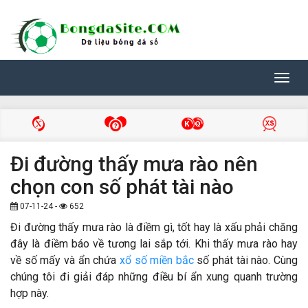
Toggl
navig
Đi đường thấy mưa rào nên
chọn con số phát tài nào
07-11-24 -
652
Đi đường thấy mưa rào là điềm gì, tốt hay là xấu phải chăng
đây là điềm báo về tương lai sắp tới. Khi thấy mưa rào hay
về số mấy và ẩn chứa
xổ số miền bắc
số phát tài nào. Cùng
chúng tôi đi giải đáp những điều bí ẩn xung quanh trường
hợp này.