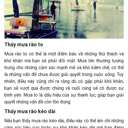
Thấy mưa rào to
Mưa rào to có thể là một điềm báo về những thử thách và
khó khăn mà bạn sẽ phải đối mặt. Mưa lớn thường tượng
trưng cho những cảm xúc mạnh mẽ và khó kiềm chế, có thể
là những vấn đề chưa được giải quyết trong cuộc sống. Tuy
nhiên, điều này cũng chỉ ra rằng dù có gặp phải khó khăn,
bạn sẽ vượt qua được chúng và cuối cùng sẽ có được sự
bình yên. Mưa to là dấu hiệu của sự thanh lọc, giúp bạn giải
quyết những vấn đề còn tồn đọng.
Thấy mưa rào kéo dài
Nếu bạn thấy mưa rào kéo dài, điều này có thể ám chỉ những
cảm xúc tiêu cực hoặc sự khó khăn kéo dài mà bạn đang