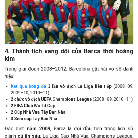
4. Thành tích vang dội của Barca thời hoàng
kim
Trong giai đoạn 2008–2012, Barcelona gặt hái vô số danh
hiệu:
Ket qua bong da
3 lần vô địch La Liga liên tiếp
(2008–09,
2009–10, 2010–11)
2 chức vô địch UEFA Champions League
(2008–09, 2010–11)
2 FIFA Club World Cup
2 Cúp Nhà Vua Tây Ban Nha
3 Siêu cúp Tây Ban Nha
Đặc biệt,
năm 2009
, Barca là đội đầu tiên trong lịch sử
giành
cú ăn sáu
: La Liga, Cúp Nhà Vua, Champions League,