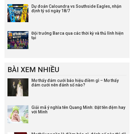
Dự đoán Caloundra vs Southside Eagles, nhận
định tỷ số ngày 18/7
Đội trưởng Barca qua các thời kỳ và thủ lĩnh hiện
tại
BÀI XEM NHIỀU
Mơ thấy đám cưới báo hiệu điềm gì – Mơ thấy
đám cưới nên đánh số nào?
Giải mã ý nghĩa tên Quang Minh: Đặt tên đệm hay
với Minh