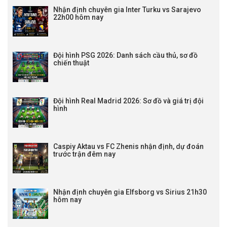
Nhận định chuyên gia Inter Turku vs Sarajevo
22h00 hôm nay
Đội hình PSG 2026: Danh sách cầu thủ, sơ đồ
chiến thuật
Đội hình Real Madrid 2026: Sơ đồ và giá trị đội
hình
Caspiy Aktau vs FC Zhenis nhận định, dự đoán
trước trận đêm nay
Nhận định chuyên gia Elfsborg vs Sirius 21h30
hôm nay