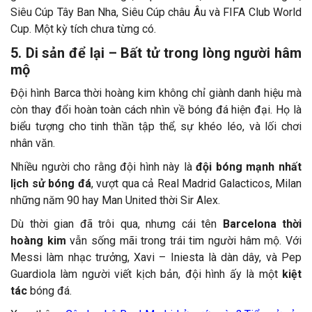
Siêu Cúp Tây Ban Nha, Siêu Cúp châu Âu và FIFA Club World
Cup. Một kỳ tích chưa từng có.
5. Di sản để lại – Bất tử trong lòng người hâm
mộ
Đội hình Barca thời hoàng kim không chỉ giành danh hiệu mà
còn thay đổi hoàn toàn cách nhìn về bóng đá hiện đại. Họ là
biểu tượng cho tinh thần tập thể, sự khéo léo, và lối chơi
nhân văn.
Nhiều người cho rằng đội hình này là
đội bóng mạnh nhất
lịch sử bóng đá
, vượt qua cả Real Madrid Galacticos, Milan
những năm 90 hay Man United thời Sir Alex.
Dù thời gian đã trôi qua, nhưng cái tên
Barcelona thời
hoàng kim
vẫn sống mãi trong trái tim người hâm mộ. Với
Messi làm nhạc trưởng, Xavi – Iniesta là dàn dây, và Pep
Guardiola làm người viết kịch bản, đội hình ấy là một
kiệt
tác
bóng đá.