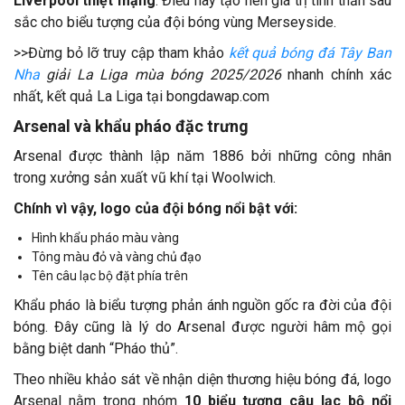
Liverpool thiệt mạng
. Điều này tạo nên giá trị tinh thần sâu
sắc cho biểu tượng của đội bóng vùng Merseyside.
>>Đừng bỏ lỡ truy cập tham khảo
kết quả bóng đá Tây Ban
Nha
giải La Liga mùa bóng 2025/2026
nhanh chính xác
nhất, kết quả La Liga tại bongdawap.com
Arsenal và khẩu pháo đặc trưng
Arsenal được thành lập năm 1886 bởi những công nhân
trong xưởng sản xuất vũ khí tại Woolwich.
Chính vì vậy, logo của đội bóng nổi bật với:
Hình khẩu pháo màu vàng
Tông màu đỏ và vàng chủ đạo
Tên câu lạc bộ đặt phía trên
Khẩu pháo là biểu tượng phản ánh nguồn gốc ra đời của đội
bóng. Đây cũng là lý do Arsenal được người hâm mộ gọi
bằng biệt danh “Pháo thủ”.
Theo nhiều khảo sát về nhận diện thương hiệu bóng đá, logo
Arsenal nằm trong nhóm
10 biểu tượng câu lạc bộ nổi