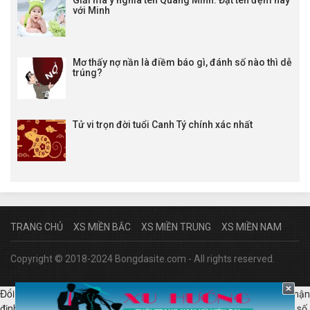
Giải mã ý nghĩa tên Quang Minh: Đặt tên đệm hay
với Minh
Mơ thấy nợ nần là điềm báo gì, đánh số nào thì dễ
trúng?
Tử vi trọn đời tuổi Canh Tý chính xác nhất
TRANG CHỦ
XS MIỀN BẮC
XS MIỀN TRUNG
XS MIỀN NAM
Copyright © 2018-2024 Bongdasite.com - All rights reserved.
Đối tác:
|
|
|
lịch bóng đá hôm nay
kqbd anh
tỷ lệ bóng đá hôm nay
nhận
|
|
|
định bóng đá
kèo bóng đá Ý
xổ số miền bắc 30 ngày
quay thử xổ số