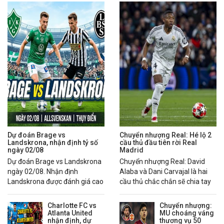
Dự đoán Brage vs
Chuyển nhượng Real: Hé lộ 2
Landskrona, nhận định tỷ số
cầu thủ đầu tiên rời Real
ngày 02/08
Madrid
Dự đoán Brage vs Landskrona
Chuyển nhượng Real: David
ngày 02/08. Nhận định
Alaba và Dani Carvajal là hai
Landskrona được đánh giá cao
cầu thủ chắc chắn sẽ chia tay
hơn nhờ chuỗi phong độ ổn
Real Madrid trong mùa hè
định.
2026.
Charlotte FC vs
Chuyển nhượng:
Atlanta United
MU choáng váng
nhận định, dự
thương vụ 50