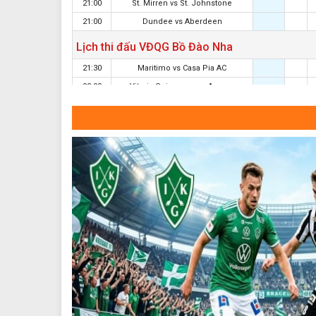
21:00
St. Mirren
vs
St. Johnstone
21:00
Dundee
vs
Aberdeen
Lịch thi đấu VĐQG Bồ Đào Nha
21:30
Maritimo
vs
Casa Pia AC
00:00
Vitoria Guimaraes
vs
Arouca
02:30
Amadora
vs
Sporting Lisbon
Lịch thi đấu VĐQG Hà Lan
21:30
NEC Nijmegen
vs
Telstar
23:45
Go Ahead Eagles
vs
Willem II
01:00
PSV Eindhoven
vs
Fortuna Sittard
02:00
AZ Alkmaar
vs
ADO Den Haag
Lịch thi đấu VĐQG Nga
19:30
Krylya Sovetov
vs
Baltika
22:00
Lok. Moscow
vs
Akron Togliatti
00:30
Rostov
vs
CSKA Moscow
Lịch thi đấu VĐQG Ba Lan