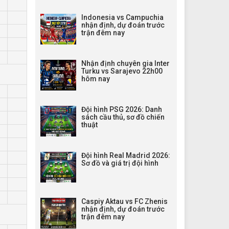
Indonesia vs Campuchia
nhận định, dự đoán trước
trận đêm nay
Nhận định chuyên gia Inter
Turku vs Sarajevo 22h00
hôm nay
Đội hình PSG 2026: Danh
sách cầu thủ, sơ đồ chiến
thuật
Đội hình Real Madrid 2026:
Sơ đồ và giá trị đội hình
Caspiy Aktau vs FC Zhenis
nhận định, dự đoán trước
trận đêm nay