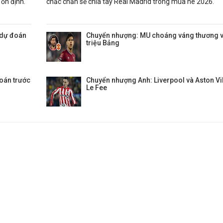
ổn định.
chắc chắn sẽ chia tay Real Madrid trong mùa hè 2026.
, dự đoán
Chuyển nhượng: MU choáng váng thương v
triệu Bảng
oán trước
Chuyển nhượng Anh: Liverpool và Aston Vil
Le Fee