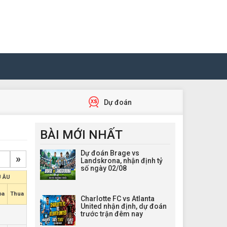
Dự đoán
BÀI MỚI NHẤT
Dự đoán Brage vs
»
Landskrona, nhận định tỷ
số ngày 02/08
 ÂU
òa
Thua
Charlotte FC vs Atlanta
United nhận định, dự đoán
trước trận đêm nay