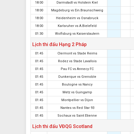
18:00
Darmstadt
vs
Holstein Kiel
18:00
Magdeburg
vs
Ein.Braunschweig
18:00
Heidenheim
vs
Osnabruck
18:00
Karlsruher
vs
A.Bielefeld
01:30
Wolfsburg
vs
Kaiserslautern
Lịch thi đấu Hạng 2 Pháp
01:45
Clermont
vs
Stade Reims
01:45
Rodez
vs
Stade Lavallois
01:45
Pau FC
vs
Annecy FC
01:45
Dunkerque
vs
Grenoble
01:45
Boulogne
vs
Nancy
01:45
Metz
vs
Guingamp
01:45
Montpellier
vs
Dijon
01:45
Nantes
vs
Red Star 93
01:45
Sochaux
vs
Saint Etienne
Lịch thi đấu VĐQG Scotland