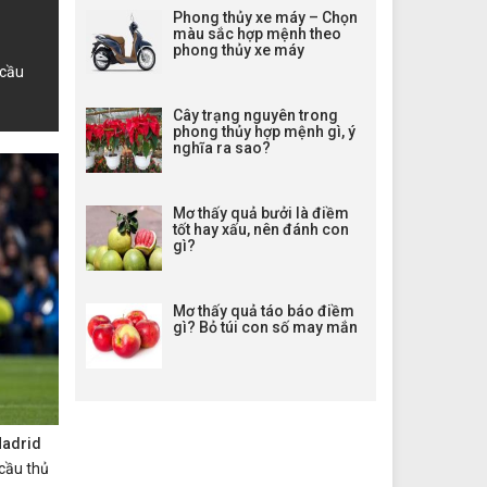
Phong thủy xe máy – Chọn
màu sắc hợp mệnh theo
phong thủy xe máy
 cầu
Cây trạng nguyên trong
phong thủy hợp mệnh gì, ý
nghĩa ra sao?
Mơ thấy quả bưởi là điềm
tốt hay xấu, nên đánh con
gì?
Mơ thấy quả táo báo điềm
gì? Bỏ túi con số may mắn
Madrid
 cầu thủ