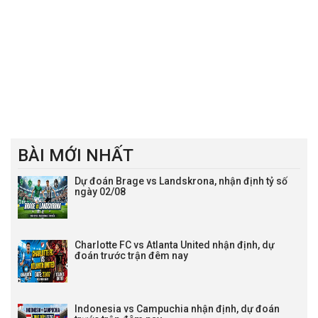
BÀI MỚI NHẤT
Dự đoán Brage vs Landskrona, nhận định tỷ số
ngày 02/08
Charlotte FC vs Atlanta United nhận định, dự
đoán trước trận đêm nay
Indonesia vs Campuchia nhận định, dự đoán