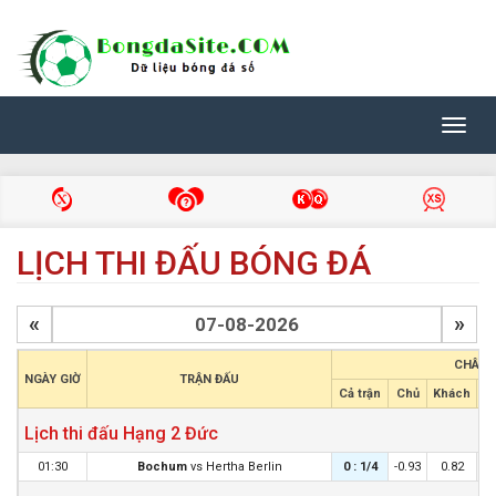
Toggl
navig
LỊCH THI ĐẤU BÓNG ĐÁ
«
»
CHÂU 
NGÀY GIỜ
TRẬN ĐẤU
Cả trận
Chủ
Khách
H
Lịch thi đấu Hạng 2 Đức
01:30
Bochum
vs
Hertha Berlin
0 : 1/4
-0.93
0.82