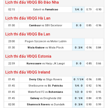
Lịch thi đấu VĐQG Bồ Đào Nha
02:15
Estoril
vs
Famalicao
1/4 : 0
0.79
-0.90
Lịch thi đấu VĐQG Hà Lan
01:00
Cambuur
vs
SBV Excelsior
0 : 0
0.85
-0.96
Lịch thi đấu VĐQG Ba Lan
23:00
Pogon Szczecin
vs
Motor Lublin
01:30
Wisla Krakow
vs
Wisla Plock
0 : 3/4
-0.96
0.84
0
Lịch thi đấu VĐQG Estonia
22:59
Kuressaare
vs
Harju JK Laagri
0 : 0
-0.85
0.66
Lịch thi đấu VĐQG Ireland
01:45
Derry City
vs
Sligo Rovers
0 : 1 1/4
-0.96
0.85
0
01:45
Shelbourne
vs
St. Patricks
1/4 : 0
0.92
0.96
01:45
Waterford FC
vs
Bohemians
1/2 : 0
0.93
0.95
1
01:45
Galway
vs
Drogheda Utd
0 : 1/4
0.84
-0.95
0
02:00
Shamrock Rovers
vs
Dundalk
0 : 3/4
0.90
0.99
0