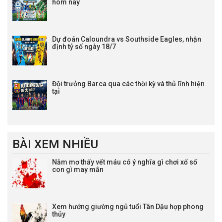
hôm nay
22:00
Nieciecza
vs
Warta Poznan
0 : 1/2
0.79
-0.95
Lịch thi đấu Hạng 2 Iceland
23:00
Dự đoán Caloundra vs Southside Eagles, nhận
Volsungur
vs
HK Kopavogur
1 : 0
0.92
0.92
định tỷ số ngày 18/7
Lịch thi đấu Hạng 2 Na Uy
22:00
Stromsgodset
vs
Egersunds IK
0 : 1 1/4
0.68
-0.84
Đội trưởng Barca qua các thời kỳ và thủ lĩnh hiện
22:00
Sogndal
vs
Bryne
0 : 0
-0.81
0.65
tại
22:00
Haugesund
vs
Raufoss IL
0 : 1 3/4
-0.93
0.77
22:00
Strommen
vs
Ranheim IL
0 : 0
0.81
-0.97
22:00
Sandnes Ulf
vs
IL Hodd
0 : 1/2
1.00
0.84
22:00
Asane Fotball
vs
Kongsvinger
1 1/4 : 0
-0.90
0.74
BÀI XEM NHIỀU
Lịch thi đấu Hạng 2 Phần Lan
Nằm mơ thấy vết máu có ý nghĩa gì chơi xổ số
19:00
HJK Klubi 04
vs
KTP Kotka
3/4 : 0
-0.92
0.80
con gì may mắn
Lịch thi đấu Hạng 2 Séc
22:00
Banik Ostrava B
vs
Taborsko
0 : 0
0.93
0.91
Xem hướng giường ngủ tuổi Tân Dậu hợp phong
thủy
Lịch thi đấu Hạng 2 Thụy Điển