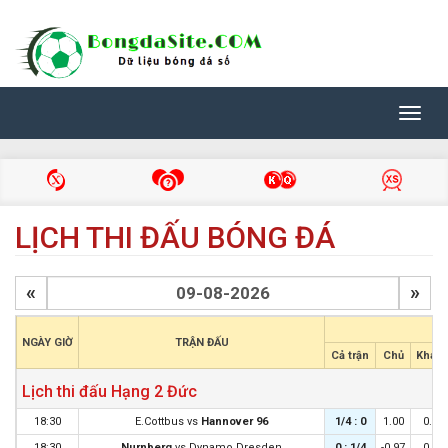
Toggl
navig
LỊCH THI ĐẤU BÓNG ĐÁ
«
»
C
NGÀY GIỜ
TRẬN ĐẤU
Cả trận
Chủ
Khác
Lịch thi đấu Hạng 2 Đức
18:30
E.Cottbus
vs
Hannover 96
1/4 : 0
1.00
0.89
18:30
Nurnberg
vs
Dynamo Dresden
0 : 1/4
-0.97
0.86