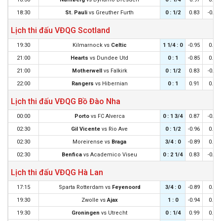
18:30
St. Pauli
vs
Greuther Furth
0 : 1/2
0.83
-0.94
Lịch thi đấu VĐQG Scotland
19:30
Kilmarnock
vs
Celtic
1 1/4 : 0
-0.95
0.83
21:00
Hearts
vs
Dundee Utd
0 : 1
-0.85
0.73
21:00
Motherwell
vs
Falkirk
0 : 1/2
0.83
-0.95
22:00
Rangers
vs
Hibernian
0 : 1
0.91
0.97
Lịch thi đấu VĐQG Bồ Đào Nha
00:00
Porto
vs
FC Alverca
0 : 1 3/4
0.87
-0.98
02:30
Gil Vicente
vs
Rio Ave
0 : 1/2
-0.96
0.85
02:30
Moreirense
vs
Braga
3/4 : 0
-0.89
0.78
02:30
Benfica
vs
Academico Viseu
0 : 2 1/4
0.83
-0.94
Lịch thi đấu VĐQG Hà Lan
17:15
Sparta Rotterdam
vs
Feyenoord
3/4 : 0
-0.89
0.78
19:30
Zwolle
vs
Ajax
1 : 0
-0.94
0.83
19:30
Groningen
vs
Utrecht
0 : 1/4
0.99
0.90