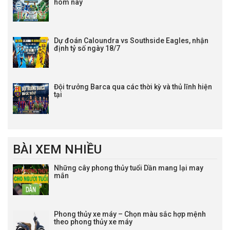
hôm nay
20:30
Stal Mielec
vs
Stal Rzeszow
0 : 3/4
0.81
-0.97
01:15
Podbeskidzie
vs
Lechia GD
0 : 1 1/2
-0.88
0.72
Lịch thi đấu Hạng 2 Iceland
Dự đoán Caloundra vs Southside Eagles, nhận
định tỷ số ngày 18/7
21:00
Volsungur
vs
HK Kopavogur
21:00
Grotta
vs
Throttur Rey.
3/4 : 0
0.98
0.86
21:00
UMF Njardvik
vs
Vestri
0 : 1
0.81
-0.97
Đội trưởng Barca qua các thời kỳ và thủ lĩnh hiện
tại
Lịch thi đấu Hạng 2 Na Uy
21:00
Stabaek
vs
Lyn
0 : 1 1/4
0.81
-0.97
Lịch thi đấu Hạng 2 Phần Lan
BÀI XEM NHIỀU
22:00
SJK Akatemia
vs
PK-35
1/2 : 0
0.95
0.94
22:00
KaPa
vs
EIF Ekenas
1/4 : 0
0.80
-0.92
Những cây phong thủy tuổi Dần mang lại may
mắn
Lịch thi đấu Hạng 2 Đan Mạch
19:00
Aarhus Fremad
vs
HB Koge
0 : 3/4
0.94
0.95
21:00
Hobro I.K.
vs
AB Gladsaxe
0 : 1/4
0.88
-0.99
Phong thủy xe máy – Chọn màu sắc hợp mệnh
theo phong thủy xe máy
Lịch thi đấu Hạng 2 Nhật Bản