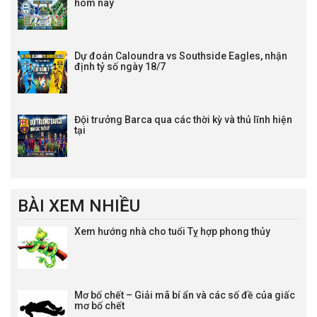
hôm nay
02:00
CA Mitre Salta
vs
Def.Belgrano
02:00
Racing Cordoba
vs
CA San Miguel
02:30
Godoy Cruz
vs
Chaco For Ever
Dự đoán Caloundra vs Southside Eagles, nhận
định tỷ số ngày 18/7
03:00
Quilmes
vs
Almagro
03:30
Gimnasia y Tiro
vs
Nueva Chicago
04:00
San Martin Tucuman
vs
San Martin SJ
Đội trưởng Barca qua các thời kỳ và thủ lĩnh hiện
tại
Lịch thi đấu Hạng 3 Thụy Điển
19:00
Enkopings
vs
Karlbergs BK
19:00
Kristianstads
vs
Angelholms
19:00
Skovde
vs
Lunds BK
BÀI XEM NHIỀU
19:00
Eskilsminne IF
vs
Rosengard
19:00
Tvaakers IF
vs
Atvidabergs
Xem hướng nhà cho tuổi Tỵ hợp phong thủy
19:00
IFK Stocksund
vs
Gefle IF
19:00
Hammarby Talang
vs
FBK Karlstad
19:00
AFC Malmo
vs
Trelleborgs
Mơ bố chết – Giải mã bí ẩn và các số đề của giấc
19:00
Jarfalla
vs
Karlstad Fotboll
mơ bố chết