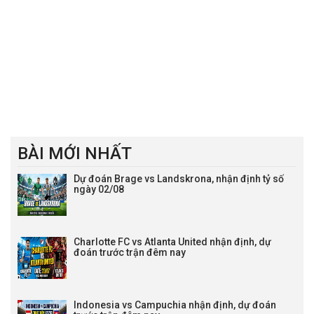
22:00
Stromsgodset
vs
Egersunds IK
22:00
Sogndal
vs
Bryne
22:00
Haugesund
vs
Raufoss IL
22:00
Strommen
vs
Ranheim IL
22:00
Sandnes Ulf
vs
IL Hodd
22:00
Asane Fotball
vs
Kongsvinger
Lịch thi đấu Hạng 2 Phần Lan
19:00
HJK Klubi 04
vs
KTP Kotka
BÀI MỚI NHẤT
Lịch thi đấu Hạng 2 Séc
Dự đoán Brage vs Landskrona, nhận định tỷ số
22:00
Banik Ostrava B
vs
Taborsko
ngày 02/08
Lịch thi đấu Hạng 2 Thụy Điển
20:00
Varbergs BoIS
vs
Sandvikens
Charlotte FC vs Atlanta United nhận định, dự
20:00
Norrby
vs
Orebro
đoán trước trận đêm nay
20:00
Helsingborg
vs
Varnamo
20:00
Osters
vs
Landskrona
Indonesia vs Campuchia nhận định, dự đoán
20:00
Falkenbergs
vs
Nordic United FC