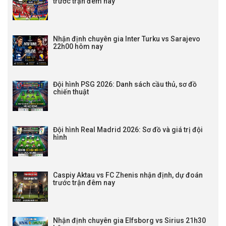
trước trận đêm nay
20:00
Norrkoping
vs
Brage
20:00
Ljungskile SK
vs
Oddevold
20:00
Ostersunds
vs
GIF Sundsvall
Nhận định chuyên gia Inter Turku vs Sarajevo
22h00 hôm nay
Lịch thi đấu Hạng 2 Đan Mạch
18:00
Hvidovre IF
vs
Esbjerg FB
19:00
Aalborg BK
vs
Kolding IF
Đội hình PSG 2026: Danh sách cầu thủ, sơ đồ
chiến thuật
19:00
Vejle
vs
Hillerod
20:00
Fredericia
vs
Vendsyssel FF
Lịch thi đấu Hạng 2 Nhật Bản
Đội hình Real Madrid 2026: Sơ đồ và giá trị đội
hình
16:00
Iwaki FC
vs
FC Imabari
17:00
Montedio Yama.
vs
Tochigi City
Lịch thi đấu Hạng 2 Argentina
Caspiy Aktau vs FC Zhenis nhận định, dự đoán
trước trận đêm nay
00:30
Los Andes
vs
Ferro Carril Oeste
01:00
Deportivo Moron
vs
CA Acassuso
01:00
Colegiales
vs
Patronato Parana
Nhận định chuyên gia Elfsborg vs Sirius 21h30
01:30
Colon
vs
San Telmo