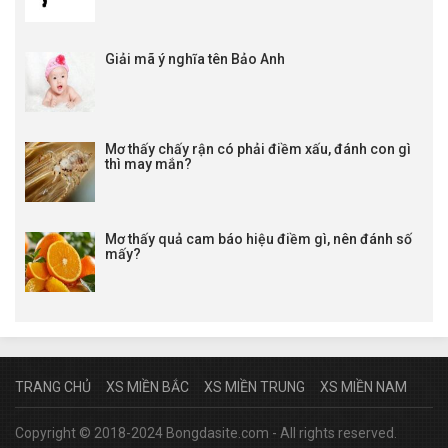
19:00
Arlanda
vs
Pitea IF
19:00
Assyriska
vs
Sollentuna FK
19:00
Giải mã ý nghĩa tên Bảo Anh
Umea
vs
Eskilstuna City
19:00
Trollhattan
vs
Laholms
19:00
Jonkopings
vs
BK Olympic Malmo
Lịch thi đấu Aus Brisbane
Mơ thấy chấy rận có phải điềm xấu, đánh con gì
thì may mắn?
13:45
Souths Utd
vs
Taringa Rovers
13:45
Southside Eagles
vs
SWQ Thunder
13:45
Pine Hills
vs
Brisbane Knights
Mơ thấy quả cam báo hiệu điềm gì, nên đánh số
mấy?
13:45
Samford Rang.
vs
Grange Thistle
13:45
Moreton City Exce. 2
vs
Mitchelton
13:45
Caloundra
vs
Virginia Utd
Lịch thi đấu Aus New South Wales
12:00
Wollongong Wolves
vs
Sydney United 58 FC
TRANG CHỦ
XS MIỀN BẮC
XS MIỀN TRUNG
XS MIỀN NAM
Copyright © 2018-2024 Bongdasite.com - All rights reserved.