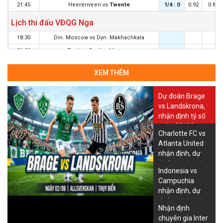
21:45
Heerenveen
vs
Twente
1/4 : 0
0.92
0.88
Lịch thi đấu VĐQG Nga
18:30
Din. Moscow
vs
Dyn. Makhachkala
21:00
Zenit
vs
Rodina Moscow
00:30
Rubin Kazan
vs
FK Orenburg
XEM THÊM
00:30
Spartak Moscow
vs
Krasnodar
Lịch thi đấu VĐQG Ba Lan
Dự đoán Brage
vs Landskrona,
19:45
Rakow Czestochowa
vs
Zaglebie Lubin
nhận định tỷ số
22:30
Katowice
vs
Wieczysta Krakow
ngày 02/08
Charlotte FC vs
01:15
Jagiellonia
vs
Widzew Lodz
Atlanta United
Lịch thi đấu VĐQG Croatia
nhận định, dự
đoán trước trận
23:30
Slaven Belupo
vs
NK Varazdin
Indonesia vs
đêm nay
Campuchia
02:00
Hajduk Split
vs
Istra 1961
nhận định, dự
Lịch thi đấu VĐQG Estonia
đoán trước trận
Nhận định
đêm nay
21:00
Tammeka Tartu
vs
Flora Tallinn
chuyên gia Inter