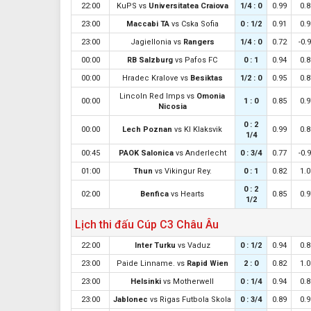
22:00
KuPS
vs
Universitatea Craiova
1/4 : 0
0.99
0.8
23:00
Maccabi TA
vs
Cska Sofia
0 : 1/2
0.91
0.9
23:00
Jagiellonia
vs
Rangers
1/4 : 0
0.72
-0.
00:00
RB Salzburg
vs
Pafos FC
0 : 1
0.94
0.8
00:00
Hradec Kralove
vs
Besiktas
1/2 : 0
0.95
0.8
Lincoln Red Imps
vs
Omonia
00:00
1 : 0
0.85
0.9
Nicosia
0 : 2
00:00
Lech Poznan
vs
KI Klaksvik
0.99
0.8
1/4
00:45
PAOK Salonica
vs
Anderlecht
0 : 3/4
0.77
-0.
01:00
Thun
vs
Vikingur Rey.
0 : 1
0.82
1.0
0 : 2
02:00
Benfica
vs
Hearts
0.85
0.9
1/2
Lịch thi đấu Cúp C3 Châu Âu
22:00
Inter Turku
vs
Vaduz
0 : 1/2
0.94
0.8
23:00
Paide Linname.
vs
Rapid Wien
2 : 0
0.82
1.0
23:00
Helsinki
vs
Motherwell
0 : 1/4
0.94
0.8
23:00
Jablonec
vs
Rigas Futbola Skola
0 : 3/4
0.89
0.9