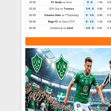
23:00
FC Noah
vs
Sion
0 : 0
1.00
0.8
23:30
CFR Cluj
vs
Tromso
1/4 : 0
0.80
-0.
00:00
Dinamo Kiev
vs
**Qaradag
0 : 1/4
0.84
0.9
00:00
Riga FC
vs
Gyori ETO
0 : 1/2
1.00
0.8
00:00
Goteborg
vs
Gent
1/4 : 0
0.81
-0.
00:00
Debreceni
vs
Kobenhavn
3/4 : 0
0.97
0.8
Beitar Jerusalem
vs
Austria
00:30
0 : 1/4
0.88
0.9
Wien
01:00
Hapoel Tel Aviv
vs
Katowice
0 : 1/4
0.85
0.9
0 : 2
01:00
Ajax
vs
Shelbourne
0.77
-0.
3/4
01:30
Valur Rey.
vs
Nordsjaelland
2 : 0
0.86
0.9
0 : 2
01:30
Lugano
vs
NSI Runavik
0.97
0.8
1/2
Borac Banja Luka
vs
Maxline
01:30
0 : 3/4
-0.99
0.8
Vitebsk
0 : 2
01:30
Braga
vs
Dinamo Minsk
0.92
0.9
1/4
0 : 1
01:45
HNK Rijeka
vs
Ilves Tampere
0.97
0.8
3/4