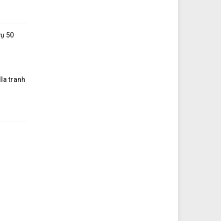
90
3.10
20
4.50
ụ 50
20
2.92
la tranh
05
2.51
25
2.65
40
4.70
90
4.95
45
1.72
65
1.30