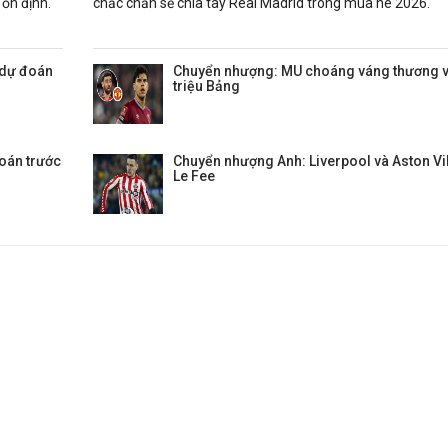
ổn định.
chắc chắn sẽ chia tay Real Madrid trong mùa hè 2026.
3
2
0.98
0.83
2.50
2.
3
2 1/4
0.88
0.76
1.74
3.
, dự đoán
Chuyển nhượng: MU choáng váng thương v
triệu Bảng
0
0 : 0
0.63
-0.75
2 1/2
0.91
0.89
1
0.82
0.98
2.25
3.
oán trước
Chuyển nhượng Anh: Liverpool và Aston Vil
Le Fee
1
0 : 0
0.80
0.90
2 1/4
0.80
0.90
1
0.98
0.72
2.36
3.
4
0 : 0
0.70
1.00
2 1/2
0.91
0.79
1
0.87
0.83
2.16
3.
84
0 : 1/4
0.91
0.79
2 1/4
0.95
0.75
1
-0.95
0.65
1.54
3.
0
0 : 1/2
0.88
0.96
3 3/4
0.96
0.86
1 1/2
0.87
0.95
1.44
4.
9
1/4 : 0
0.95
0.87
2 1/2
-0.98
0.78
1
0.84
0.86
4.00
3.
95
1/2 : 0
-0.94
0.76
2 3/4
1.00
0.80
1
0.71
-0.92
7.50
4.