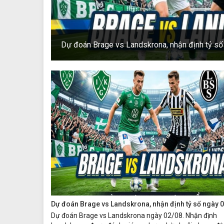
0 : 1
02:00
FK Partizan
vs
Tobol Kostanay
-0.98
0.8
1/2
02:00
Hibernian
vs
Shkendija 79
0 : 1
0.79
-0.
Charlotte FC vs Atlanta United nhận định, dự đ
Lịch thi đấu Liên Đoàn Anh
0 : 1
01:45
Bristol City
vs
Walsall
0.74
-0.
1/4
Lịch thi đấu VĐQG Uzbekistan
21:00
Sogdiana Jizzakh
vs
Andijan
0 : 0
0.93
0.9
0 : 1
22:00
Pakhtakor
vs
Buxoro
-0.98
0.8
1/4
Lịch thi đấu VĐQG Argentina
05:00
Union Santa Fe
vs
Lanus
0 : 1/4
-0.96
0.8
Lịch thi đấu VĐQG Bolivia
02:00
Univ de Vinto
vs
Real Potosi
0 : 1/2
0.86
0.9
06:30
Blooming
vs
Always Ready
0 : 0
0.76
-0.
Dự đoán Brage vs Landskrona, nhận định tỷ số ngày 
Dự đoán Brage vs Landskrona ngày 02/08. Nhận định
Lịch thi đấu VĐQG Colombia