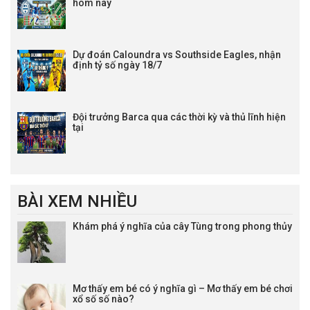
hôm nay
Dự đoán Caloundra vs Southside Eagles, nhận
định tỷ số ngày 18/7
Đội trưởng Barca qua các thời kỳ và thủ lĩnh hiện
tại
BÀI XEM NHIỀU
Khám phá ý nghĩa của cây Tùng trong phong thủy
Mơ thấy em bé có ý nghĩa gì – Mơ thấy em bé chơi
xổ số số nào?