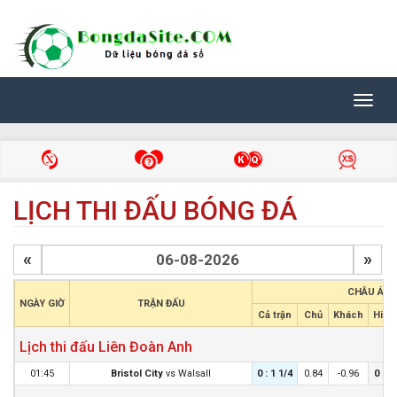
Toggl
navig
LỊCH THI ĐẤU BÓNG ĐÁ
«
»
CHÂU Á
NGÀY GIỜ
TRẬN ĐẤU
Cả trận
Chủ
Khách
Hiệp
Lịch thi đấu Liên Đoàn Anh
01:45
Bristol City
vs
Walsall
0 : 1 1/4
0.84
-0.96
0 : 1