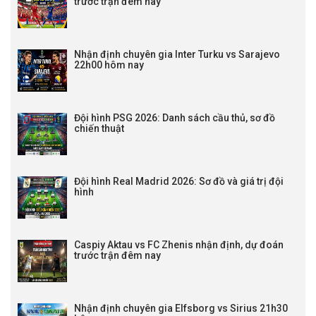
trước trận đêm nay
Nhận định chuyên gia Inter Turku vs Sarajevo
22h00 hôm nay
Đội hình PSG 2026: Danh sách cầu thủ, sơ đồ
chiến thuật
Đội hình Real Madrid 2026: Sơ đồ và giá trị đội
hình
Caspiy Aktau vs FC Zhenis nhận định, dự đoán
trước trận đêm nay
Nhận định chuyên gia Elfsborg vs Sirius 21h30