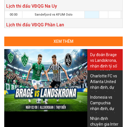
Lịch thi đấu VĐQG Na Uy
00:00
Sandefjord
vs
KFUM Oslo
Lịch thi đấu VĐQG Phần Lan
23:00
Seinajoen JK
vs
Gnistan
XEM THÊM
Lịch thi đấu VĐQG Áo
00:30
SCR Altach
vs
WSG Tirol
Dự đoán Brage
vs Landskrona,
Lịch thi đấu VĐQG Đan Mạch
nhận định tỷ số
00:00
Sonderjyske
vs
Viborg
1/4 : 0
0.91
0.97
0 
ngày 02/08
Charlotte FC vs
Lịch thi đấu VĐQG Nhật Bản
Atlanta United
nhận định, dự
17:25
Yokohama FM
vs
Kashima Antlers
1/2 : 0
0.88
1.02
1/4
đoán trước trận
17:30
Gamba Osaka
vs
Urawa Red
0 : 1/4
Indonesia vs
1.08
0.82
0 
đêm nay
Campuchia
Lịch thi đấu VĐQG Trung Quốc
nhận định, dự
đoán trước trận
18:35
Beijing Guoan
vs
Shenzhen Peng City
0 : 1 1/2
0.96
0.80
0 :
Nhận định
đêm nay
chuyên gia Inter
Lịch thi đấu VĐQG Uzbekistan