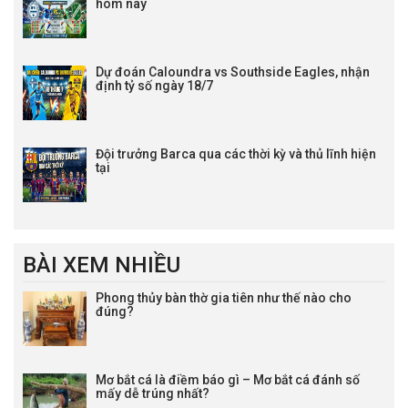
hôm nay
Dự đoán Caloundra vs Southside Eagles, nhận
định tỷ số ngày 18/7
Đội trưởng Barca qua các thời kỳ và thủ lĩnh hiện
tại
BÀI XEM NHIỀU
Phong thủy bàn thờ gia tiên như thế nào cho
đúng?
Mơ bắt cá là điềm báo gì – Mơ bắt cá đánh số
mấy dễ trúng nhất?