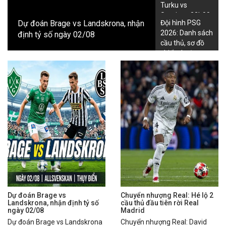
Turku vs
21:00
Surkhon Termiz
vs
Navbahor
Sarajevo 22h00
, nhận
Charlotte FC vs Atlanta United nhận
Đội hình PSG
hôm nay
21:30
Lok. Tashkent
vs
Dinamo Samarkand
2026: Danh sách
định, dự đoán trước trận đêm nay
22:00
Xorazm Urganch
vs
Mashal Mubarek
cầu thủ, sơ đồ
chiến thuật
Lịch thi đấu VĐQG Argentina
05:30
Rosario Central
vs
Aldosivi
07:45
Ind.Rivadavia
vs
Estudiantes Rio Cuarto
Lịch thi đấu VĐQG Chi Lê
07:30
Univ. Catolica(CHL)
vs
Cobresal
Lịch thi đấu VĐQG Paraguay
04:30
Rubio nu
vs
Deportivo Recoleta
Lịch thi đấu Hạng 2 Ba Lan
23:00
Polonia Bytom
vs
Pogon Siedlce
Dự đoán Brage vs
Chuyển nhượng Real: Hé lộ 2
01:30
Polonia Wars.
vs
Ruch Chorzow
Landskrona, nhận định tỷ số
cầu thủ đầu tiên rời Real
ngày 02/08
Madrid
Lịch thi đấu Hạng 2 Iceland
Dự đoán Brage vs Landskrona
Chuyển nhượng Real: David