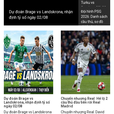
Turku vs
22:30
Lech Poznan
vs
Piast Gliwice
Sarajevo 22h00
, nhận
Charlotte FC vs Atlanta United nhận
Đội hình PSG
01:15
Korona Kielce
vs
Legia Wars.
hôm nay
2026: Danh sách
định, dự đoán trước trận đêm nay
Lịch thi đấu VĐQG Bulgaria
cầu thủ, sơ đồ
chiến thuật
21:00
Botev Vratsa
vs
Slavia Sofia
21:00
Cherno More
vs
Ludogorets
21:00
Dunav Ruse
vs
Arda Kardzhali
21:00
Septemvri Sofia
vs
Cska Sofia
21:00
Botev Plovdiv
vs
Spartak Varna
21:00
Levski Sofia
vs
Lok. Plovdiv
21:00
Lok. Sofia
vs
CSKA 1948 Sofia
Lịch thi đấu VĐQG Croatia
23:30
Rudes Zagreb
vs
NK Osijek
02:00
Lok. Zagreb
vs
HNK Gorica
Dự đoán Brage vs
Chuyển nhượng Real: Hé lộ 2
Lịch thi đấu VĐQG Estonia
Landskrona, nhận định tỷ số
cầu thủ đầu tiên rời Real
ngày 02/08
Madrid
21:00
Paide Linname.
vs
Parnu JK Vaprus
Dự đoán Brage vs Landskrona
Chuyển nhượng Real: David