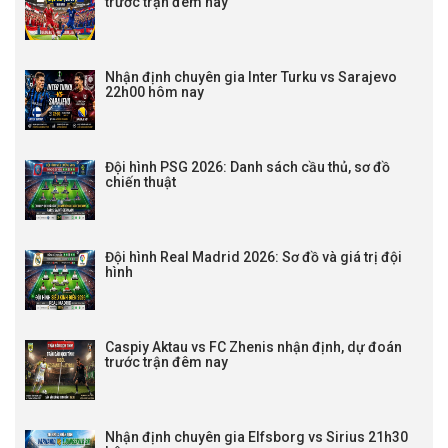
trước trận đêm nay
02:00
Sportivo Ameliano
vs
Cerro Porteno
Lịch thi đấu VĐQG Uruguay
Nhận định chuyên gia Inter Turku vs Sarajevo
01:00
Liverpool P. (URU)
vs
Albion FC (URU)
22h00 hôm nay
04:30
CA Torque
vs
CA Penarol
Lịch thi đấu VĐQG Mỹ
Đội hình PSG 2026: Danh sách cầu thủ, sơ đồ
03:30
New England
vs
Houston Dynamo
chiến thuật
Lịch thi đấu Hạng 2 Nga
21:00
Torpedo Moscow
vs
FK Sochi
Đội hình Real Madrid 2026: Sơ đồ và giá trị đội
21:00
Shinnik Yaroslavl
vs
Arsenal-Tula
hình
21:00
Veles Moscow
vs
Leningradets
21:00
FK Ural
vs
Ufa
21:00
SKA-Khabarovsk
vs
Spartak Kostroma
Caspiy Aktau vs FC Zhenis nhận định, dự đoán
trước trận đêm nay
21:00
Yenisey
vs
Tekstilshchik Ivanov
21:00
Kamaz
vs
Volga Ulyanovsk
21:00
Rotor Volgograd
vs
Chelyabinsk
Nhận định chuyên gia Elfsborg vs Sirius 21h30
21:00
Nizhny Nov
vs
Neftekhimik Nizh