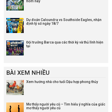
hôm nay
Lịch thi đấu Hạng 2 Ba Lan
20:30
Miedz Legnica
vs
Pogon Grodzisk
Dự đoán Caloundra vs Southside Eagles, nhận
20:30
Puszcza Nie.
vs
Odra Opole
định tỷ số ngày 18/7
20:30
Stal Mielec
vs
Stal Rzeszow
01:15
Podbeskidzie
vs
Lechia GD
Đội trưởng Barca qua các thời kỳ và thủ lĩnh hiện
Lịch thi đấu Hạng 2 Iceland
tại
21:00
Volsungur
vs
HK Kopavogur
21:00
Grotta
vs
Throttur Rey.
21:00
UMF Njardvik
vs
Vestri
BÀI XEM NHIỀU
Lịch thi đấu Hạng 2 Na Uy
21:00
Stabaek
vs
Lyn
Xem hướng nhà cho tuổi Dậu hợp phong thủy
Lịch thi đấu Hạng 2 Phần Lan
22:00
SJK Akatemia
vs
PK-35
22:00
Mơ thấy người yêu cũ – Tìm hiểu ý nghĩa của giấc
KaPa
vs
EIF Ekenas
mơ thấy người yêu cũ