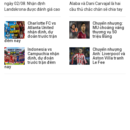
23:00
Trans Narva
vs
Nomme Kalju
ngày 02/08. Nhận định
Alaba và Dani Carvajal là hai
Landskrona được đánh giá cao
cầu thủ chắc chắn sẽ chia tay
Lịch thi đấu VĐQG Georgia
hơn nhờ chuỗi phong độ ổn
Real Madrid trong mùa hè
21:00
Dinamo Batumi
vs
Gagra Tbilisi
định.
2026.
Charlotte FC vs
Chuyển nhượng:
Atlanta United
MU choáng váng
21:00
FC Iberia 1999
vs
Dila Gori
nhận định, dự
thương vụ 50
21:00
FC Rustavi
vs
Torpedo Kut.
đoán trước trận
triệu Bảng
đêm nay
21:00
FC Spaeri
vs
Dinamo Tbilisi
Indonesia vs
Chuyển nhượng
21:00
Meshakhte Tkibuli
vs
Samgurali Tskh.
Campuchia nhận
Anh: Liverpool và
định, dự đoán
Aston Villa tranh
Lịch thi đấu VĐQG Hungary
trước trận đêm
Le Fee
nay
23:00
MTK Budapest
vs
Puskas Akademia
23:00
Kisvarda FC
vs
Ujpest
0 : 0
0.92
0.92
23:00
Vasas Budapest
vs
Zalaegerzseg
23:00
Gyori ETO
vs
Ferencvaros
23:00
Paksi
vs
Kispest Honved
23:00
Debreceni
vs
Nyiregyhaza
Lịch thi đấu VĐQG Latvia
20:00
BFC Daugavpils
vs
FK Tukums 2000
0 : 1/2
0.85
-0.99