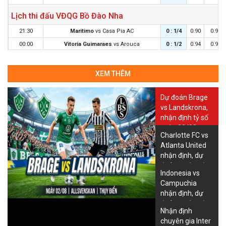
Lịch thi đấu VĐQG Bồ Đào Nha
21:30
Maritimo
vs
Casa Pia AC
0 : 1/4
0.90
0.99
00:00
Vitoria Guimaraes
vs
Arouca
0 : 1/2
0.94
0.95
02:30
Amadora
vs
Sporting Lisbon
XEM THÊM
Lịch thi đấu VĐQG Hà Lan
21:30
NEC Nijmegen
vs
Telstar
0 : 1 1/4
-0.97
0.86
Dự đoán Brage
23:45
Go Ahead Eagles
vs
Willem II
0 : 1
0.96
0.93
vs Landskrona,
01:00
PSV Eindhoven
vs
Fortuna Sittard
nhận định tỷ số
0 : 2 1/4
0.91
0.98
ngày 02/08
02:00
AZ Alkmaar
vs
ADO Den Haag
0 : 1 1/4
0.86
-0.97
Charlotte FC vs
Atlanta United
Lịch thi đấu VĐQG Nga
nhận định, dự
19:30
Krylya Sovetov
vs
Baltika
1/4 : 0
0.79
-0.90
đoán trước trận
Indonesia vs
đêm nay
22:00
Lok. Moscow
vs
Akron Togliatti
0 : 1 1/4
0.90
0.99
Campuchia
00:30
Rostov
vs
CSKA Moscow
nhận định, dự
đoán trước trận
Lịch thi đấu VĐQG Ba Lan
Nhận định
đêm nay
chuyên gia Inter
19:45
Radomiak Radom
vs
Gornik Zabrze
0 : 0
-0.98
0.86